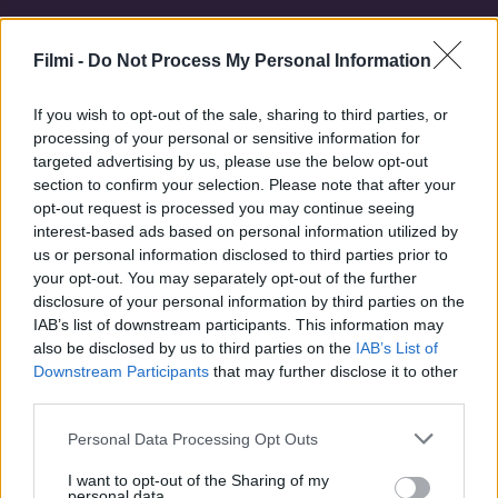
Hasonló sorozatok
Filmi -
Do Not Process My Personal Information
If you wish to opt-out of the sale, sharing to third parties, or
SOROZAT
SOROZAT
processing of your personal or sensitive information for
targeted advertising by us, please use the below opt-out
section to confirm your selection. Please note that after your
opt-out request is processed you may continue seeing
interest-based ads based on personal information utilized by
us or personal information disclosed to third parties prior to
your opt-out. You may separately opt-out of the further
disclosure of your personal information by third parties on the
IAB’s list of downstream participants. This information may
also be disclosed by us to third parties on the
IAB’s List of
Downstream Participants
that may further disclose it to other
third parties.
7.5
6.8
2008
2008
Personal Data Processing Opt Outs
A Madagaszkár pingvinjei
Hihetetlen, de halálos
I want to opt-out of the Sharing of my
personal data.