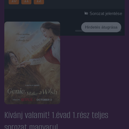
10
11
12
Sorozat jelentése
Hirdetés átugrása
Hirdetés
Kívánj valamit! 1.évad 1.rész
teljes
sorozat magyarul