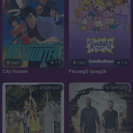
7.7
7.4
1987
1991
City Hunter
Fecsegő tipegők
SOROZAT
SOROZAT