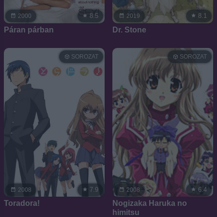
8.5
8.1
2000
2019
Páran párban
Dr. Stone
SOROZAT
SOROZAT
7.9
6.4
2008
2008
Toradora!
Nogizaka Haruka no
himitsu