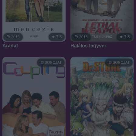
7.3
7.8
2013
2016
Áradat
Halálos fegyver
SOROZAT
SOROZAT