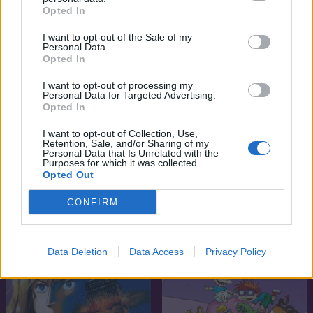
Opted In
SOROZAT
SOROZAT
I want to opt-out of the Sale of my
Personal Data.
Opted In
I want to opt-out of processing my
Personal Data for Targeted Advertising.
Opted In
I want to opt-out of Collection, Use,
Retention, Sale, and/or Sharing of my
Personal Data that Is Unrelated with the
Purposes for which it was collected.
Opted Out
CONFIRM
6.3
6.9
2003
2021
Sonic X
A sors játéka
Data Deletion
Data Access
Privacy Policy
SOROZAT
SOROZAT