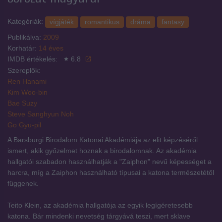
Kategóriák:
vígjáték
romantikus
dráma
fantasy
Publikálva:
2009
Korhatár:
14 éves
IMDB értékelés:
6.8
Szereplők:
Ren Hanami
Kim Woo-bin
Bae Suzy
Steve Sanghyun Noh
Go Gyu-pil
A Barsburgi Birodalom Katonai Akadémiája az elit képzéséről
ismert, akik győzelmet hoznak a birodalomnak. Az akadémia
hallgatói szabadon használhatják a "Zaiphon" nevű képességet a
harcra, míg a Zaiphon használható típusai a katona természetétől
függenek.
Teito Klein, az akadémia hallgatója az egyik legígéretesebb
katona. Bár mindenki nevetség tárgyává teszi, mert sklave