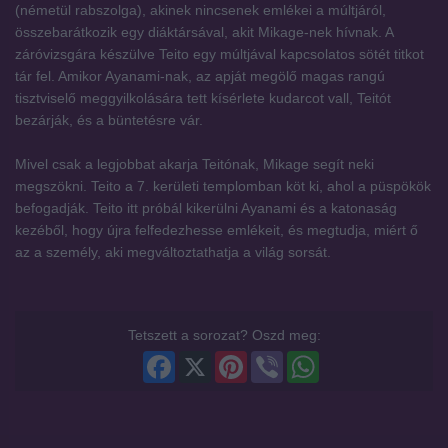
(németül rabszolga), akinek nincsenek emlékei a múltjáról,
összebarátkozik egy diáktársával, akit Mikage-nek hívnak. A
záróvizsgára készülve Teito egy múltjával kapcsolatos sötét titkot
tár fel. Amikor Ayanami-nak, az apját megölő magas rangú
tisztviselő meggyilkolására tett kísérlete kudarcot vall, Teitót
bezárják, és a büntetésre vár.
Mivel csak a legjobbat akarja Teitónak, Mikage segít neki
megszökni. Teito a 7. kerületi templomban köt ki, ahol a püspökök
befogadják. Teito itt próbál kikerülni Ayanami és a katonaság
kezéből, hogy újra felfedezhesse emlékeit, és megtudja, miért ő
az a személy, aki megváltoztathatja a világ sorsát.
Tetszett a sorozat? Oszd meg:
Facebook
X
Pinterest
Viber
WhatsApp