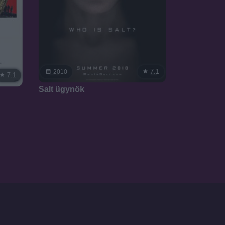
7.1
2010
7.1
Salt ügynök