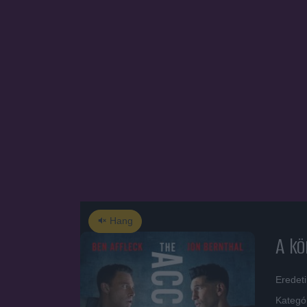
Hang
A kö
Eredet
Kategó