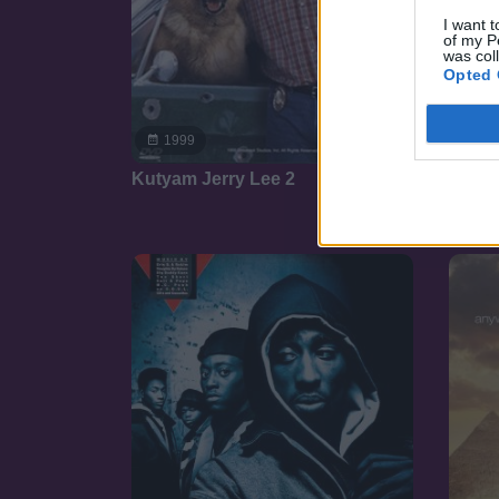
I want t
of my P
was col
Opted 
7.1
20
1999
No lim
Kutyam Jerry Lee 2