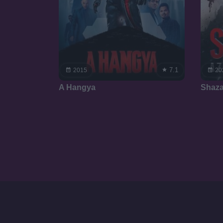
7.1
2015
20
A Hangya
Shaza