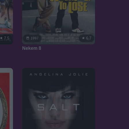
7.5
6.7
1997
Nekem 8