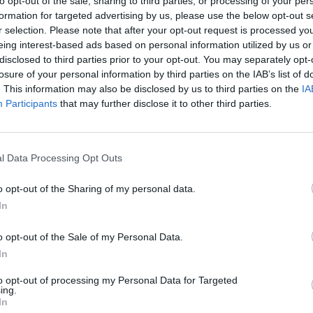
to opt-out of the sale, sharing to third parties, or processing of your per
Facebook
X
Pinterest
Viber
Whats
formation for targeted advertising by us, please use the below opt-out s
Tetszett a film? Oszd meg:
r selection. Please note that after your opt-out request is processed y
eing interest-based ads based on personal information utilized by us or
disclosed to third parties prior to your opt-out. You may separately opt-
losure of your personal information by third parties on the IAB’s list of
. This information may also be disclosed by us to third parties on the
IA
Participants
that may further disclose it to other third parties.
Hasonló teljes filmek magyarul
l Data Processing Opt Outs
SOROZAT
SOR
o opt-out of the Sharing of my personal data.
In
o opt-out of the Sale of my Personal Data.
In
to opt-out of processing my Personal Data for Targeted
ing.
In