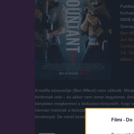
Publiká
Korhat
IMDB é
Szerep
Ben Aff
Jon Be
Cynthi
J.K. S
Allison
A maffia könyvelője (Ben Affleck) nem változik. Mi
történnek vele – és akkor nem ismer kegyelmet. Ami
kénytelen megkeresni a titokzatos könyvelőt, hogy se
hárman indulnak a titokzatos ellenfél után. Chris k
törvénnyel. De minél közelebb küzdik magukat a mego
Filmi -
Do 