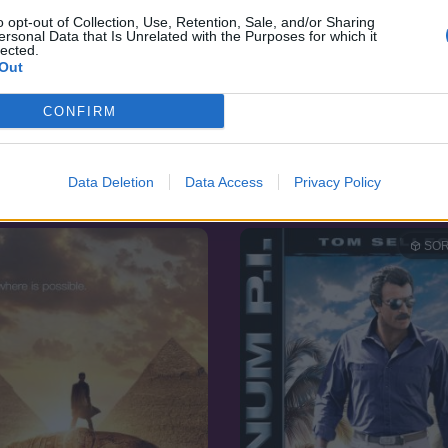
o opt-out of Collection, Use, Retention, Sale, and/or Sharing
ersonal Data that Is Unrelated with the Purposes for which it
lected.
Out
CONFIRM
6.6
12
2015
it
A túlélés ára
Data Deletion
Data Access
Privacy Policy
SOR