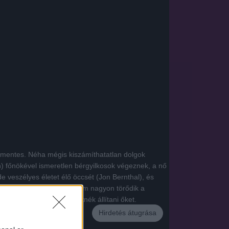
emmentes. Néha mégis kiszámíthatatlan dolgok
) főnökével ismeretlen bérgyilkosok végeznek, a nő
e veszélyes életet élő öccsét (Jon Bernthal), és
pedig cselekednie kell, nem nagyon törődik a
kik bári áron meg szeretnék állítani őket.
Hirdetés átugrása