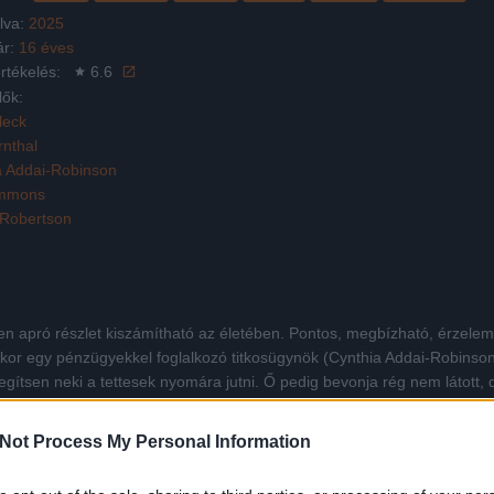
lva:
2025
ár:
16 éves
rtékelés:
6.6
lők:
leck
rnthal
a Addai-Robinson
immons
 Robertson
nden apró részlet kiszámítható az életében. Pontos, megbízható, érzel
kor egy pénzügyekkel foglalkozó titkosügynök (Cynthia Addai-Robinson
gítsen neki a tettesek nyomára jutni. Ő pedig bevonja rég nem látott, d
iismerhetetlen működésű agya minden kérdésre megtalálja a választ, ha 
ldáshoz, annál nehezebb titokban tartani, amit csinálnak: és vannak, a
Not Process My Personal Information