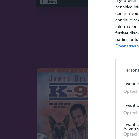
If you wish 
Hirdetés
sensitive in
confirm you
continue se
information 
further disc
participants
Downstream 
Persona
I want t
Opted 
I want t
Opted 
I want 
Advertis
Opted 