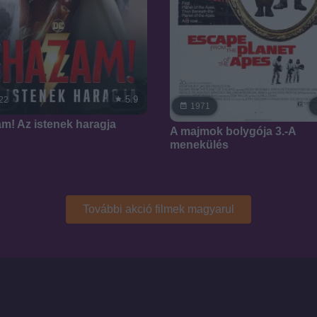
5.9
22
1971
m! Az istenek haragja
A majmok bolygója 3.-A
menekülés
További akció filmek magyarul