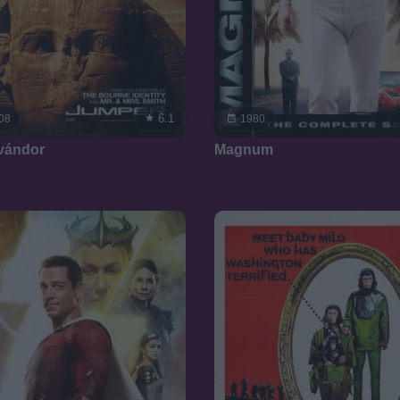
6.1
08
1980
vándor
Magnum