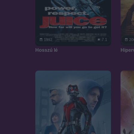
7.1
1992
20
Hosszú lé
Hiper