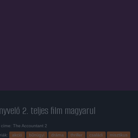
nyvelő 2.
teljes film magyarul
i címe: The Accountant 2
riák:
akció
bűnügyi
dráma
thriller
családi
misztikus