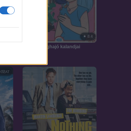
7.3
8.4
1986
A Bosco léghajó kalandjai
OZAT