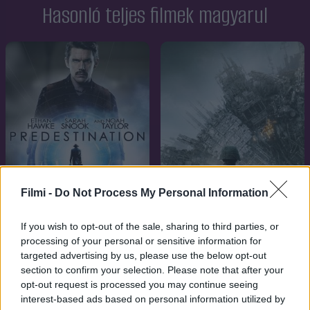
Hasonló teljes filmek magyarul
Filmi -
Do Not Process My Personal Information
If you wish to opt-out of the sale, sharing to third parties, or
processing of your personal or sensitive information for
7.1
2011
7.1
2014
targeted advertising by us, please use the below opt-out
A Föld inváziója Csata Los
Időhurok
section to confirm your selection. Please note that after your
Angeles
opt-out request is processed you may continue seeing
interest-based ads based on personal information utilized by