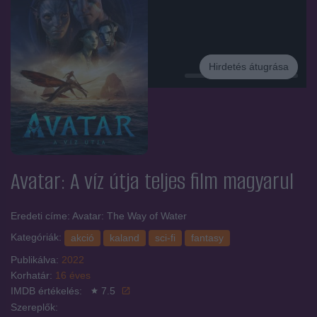
Hirdetés átugrása
Hirdetés
Avatar: A víz útja
teljes film magyarul
Eredeti címe: Avatar: The Way of Water
Kategóriák:
akció
kaland
sci-fi
fantasy
Publikálva:
2022
Korhatár:
16 éves
IMDB értékelés:
7.5
Szereplők: