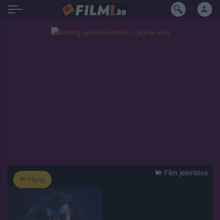
Film jelentése
Hang