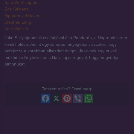
Sam Worthington
Zoe Saldana
Sigourney Weaver
Stephen Lang
Kate Winslet
Jake Sully újdonsült családjával él a Pandorán, a Naprendszeren
kívüli holdon. Amint egy ismerős fenyegetés visszatér, hogy
befejezze a korábban elkezdett dolgot, Jake-nek együtt kell
működnie Neytirivel és a Na'vi faj seregével, hogy megvédje
otthonukat.
Tetszett a film? Oszd meg:
Facebook
X
Pinterest
Viber
WhatsApp