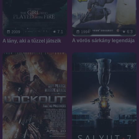
6.3
7.1
1994
2009
A vörös sárkány legendája
A lány, aki a tűzzel játszik