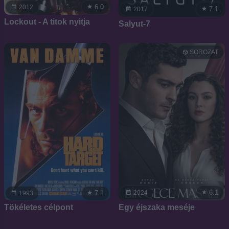
6.0
2012
7.1
2017
Lockout - A titok nyitja
Salyut-7
SOROZAT
6.1
7.1
2024
1993
Egy éjszaka meséje
Tökéletes célpont