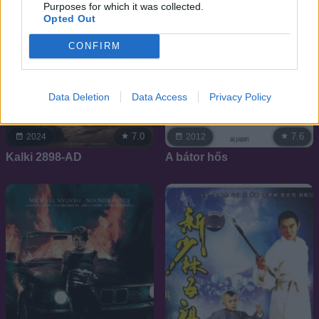
Purposes for which it was collected.
Opted Out
CONFIRM
Data Deletion
Data Access
Privacy Policy
7.0
7.6
2024
2012
Kalki 2898-AD
A bátor hős