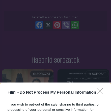
Tetszett a sorozat? Oszd meg:
Facebook
X
Pinterest
Viber
WhatsApp
Hasonló sorozatok
SOROZAT
SOROZAT
Filmi -
Do Not Process My Personal Information
If you wish to opt-out of the sale, sharing to third parties, or
processing of your personal or sensitive information for