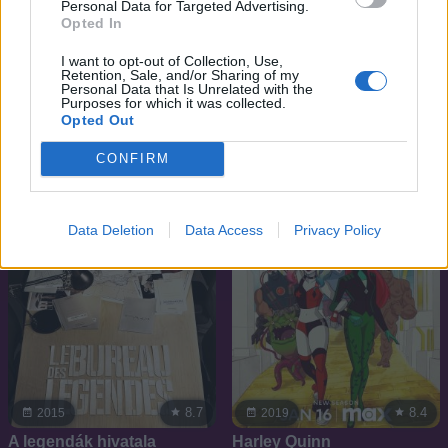
Personal Data for Targeted Advertising.
Opted In
9.1
7.1
2013
2012
I want to opt-out of Collection, Use,
Retention, Sale, and/or Sharing of my
Attack on Titan
A szépség és a szörnyeteg
Personal Data that Is Unrelated with the
Purposes for which it was collected.
Opted Out
SOROZAT
SOROZAT
CONFIRM
Data Deletion
Data Access
Privacy Policy
8.7
8.4
2015
2019
A legendák hivatala
Harley Quinn