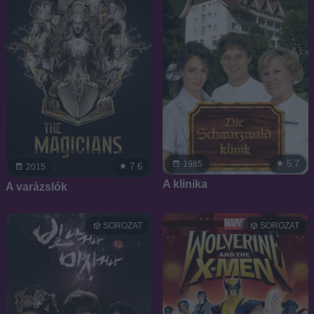
5.7
1985
7.6
2015
A klinika
A varázslók
SOROZAT
SOROZAT