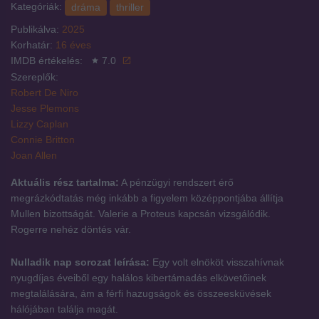
Kategóriák:
dráma
thriller
Publikálva:
2025
Korhatár:
16 éves
IMDB értékelés:
7.0
Szereplők:
Robert De Niro
Jesse Plemons
Lizzy Caplan
Connie Britton
Joan Allen
Aktuális rész tartalma:
A pénzügyi rendszert érő
megrázkódtatás még inkább a figyelem középpontjába állítja
Mullen bizottságát. Valerie a Proteus kapcsán vizsgálódik.
Rogerre nehéz döntés vár.
Nulladik nap sorozat leírása:
Egy volt elnököt visszahívnak
nyugdíjas éveiből egy halálos kibertámadás elkövetőinek
megtalálására, ám a férfi hazugságok és összeesküvések
hálójában találja magát.