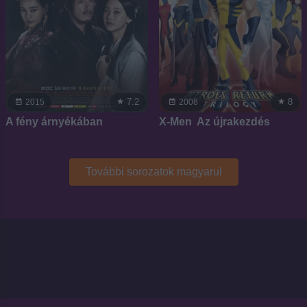
7.2
8
2015
2008
A fény árnyékában
X-Men  Az újrakezdés
További sorozatok magyarul