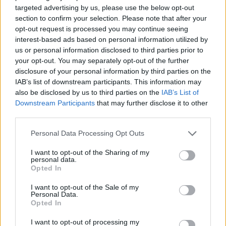
targeted advertising by us, please use the below opt-out
section to confirm your selection. Please note that after your
opt-out request is processed you may continue seeing
interest-based ads based on personal information utilized by
us or personal information disclosed to third parties prior to
your opt-out. You may separately opt-out of the further
6.9
6.5
2015
2005
disclosure of your personal information by third parties on the
A fény hercegnője
A Bermuda-háromszög
IAB’s list of downstream participants. This information may
rejtélye
also be disclosed by us to third parties on the
IAB’s List of
Downstream Participants
that may further disclose it to other
third parties.
SOROZAT
SOROZAT
Personal Data Processing Opt Outs
I want to opt-out of the Sharing of my
personal data.
Opted In
I want to opt-out of the Sale of my
Personal Data.
Opted In
I want to opt-out of processing my