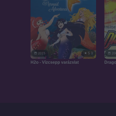
5.3
2015
20
H2o - Vízcsepp varázslat
Drago