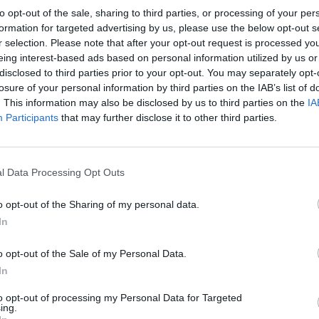
 embereknek - mekk. ,magyar bábfilmsorozat, 8 perc, 1980,
to opt-out of the sale, sharing to third parties, or processing of your per
formation for targeted advertising by us, please use the below opt-out s
r selection. Please note that after your opt-out request is processed y
eing interest-based ads based on personal information utilized by us or
Facebook
X
Pinterest
Viber
What
Tetszett a sorozat? Oszd meg:
disclosed to third parties prior to your opt-out. You may separately opt-
losure of your personal information by third parties on the IAB’s list of
. This information may also be disclosed by us to third parties on the
IA
Participants
that may further disclose it to other third parties.
Hasonló sorozatok
l Data Processing Opt Outs
o opt-out of the Sharing of my personal data.
SOROZAT
SOR
In
o opt-out of the Sale of my Personal Data.
In
to opt-out of processing my Personal Data for Targeted
ing.