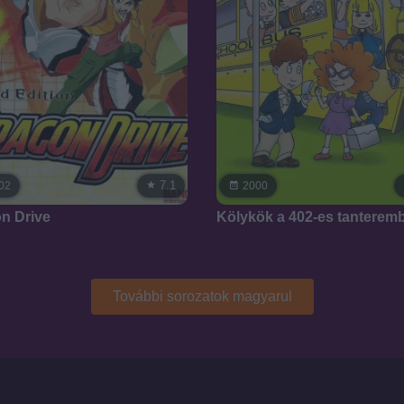
7.1
02
2000
n Drive
Kölykök a 402-es tanterem
További sorozatok magyarul