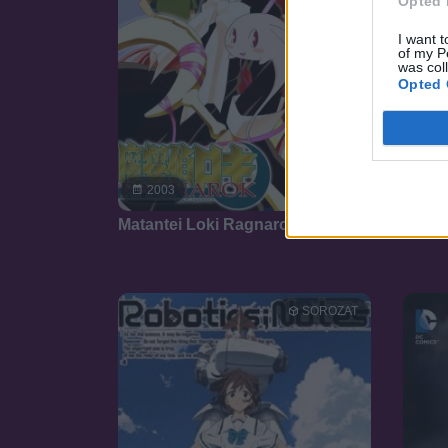
Opted 
I want t
of my P
was col
Opted 
6.7
2003
20
Matantei Loki Ragnarok
Digim
SOROZAT