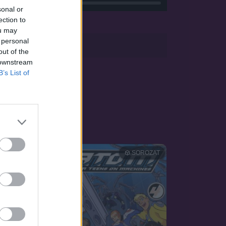
sonal or
ection to
ou may
 personal
sApp
out of the
 downstream
B’s List of
OZAT
SOROZAT