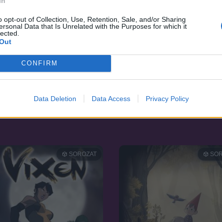
In
o opt-out of Collection, Use, Retention, Sale, and/or Sharing
ersonal Data that Is Unrelated with the Purposes for which it
lected.
Out
CONFIRM
6.7
02
2012
Data Deletion
Data Access
Privacy Policy
onok: Az új kaland
A Lyoko Kód - Evolúció
SOROZAT
SOR