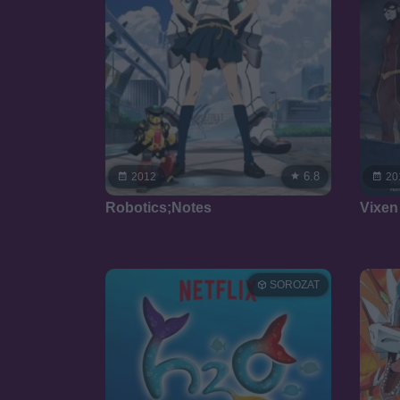
6.8
2012
20
Robotics;Notes
Vixen
SOROZAT