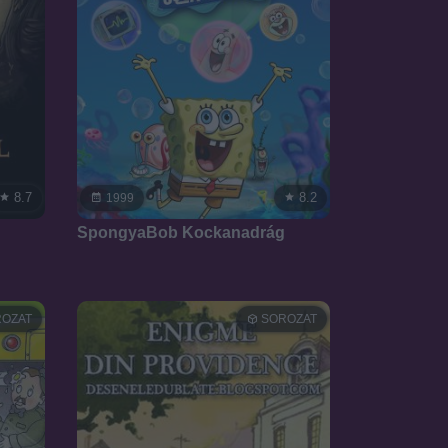
8.7
8.2
1999
SpongyaBob Kockanadrág
OZAT
SOROZAT