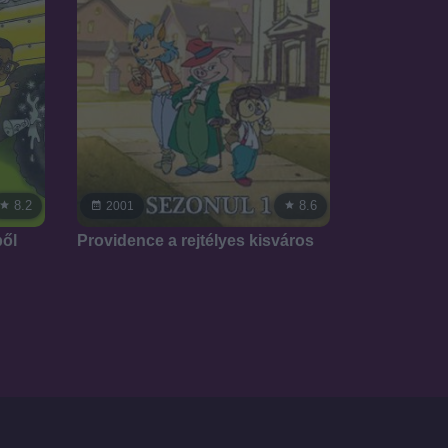
8.2
8.6
2001
ből
Providence a rejtélyes kisváros