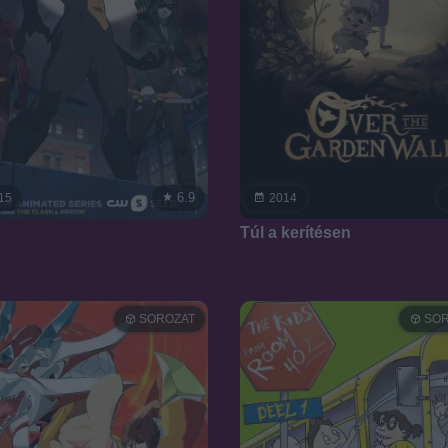
6.9
15
2014
Túl a kerítésen
SOROZAT
SOR