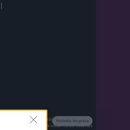
l
m is annyira az egyébként kitűnő animátorok
Hirdetés átugrása
" történeteknek. Mekk Elek mese-mester kellemes