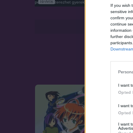
Hirdetés
perceket szerezhet gyerekek mellett felcseperedett
If you wish 
sensitive in
confirm you
continue se
information 
further disc
participants
Downstream 
Persona
I want t
SOROZAT
Opted 
I want t
Opted 
I want 
Advertis