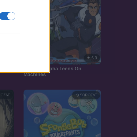
5.7
6.9
2005
A.T.O.M.  Alpha Teens On
Machines
OZAT
SOROZAT