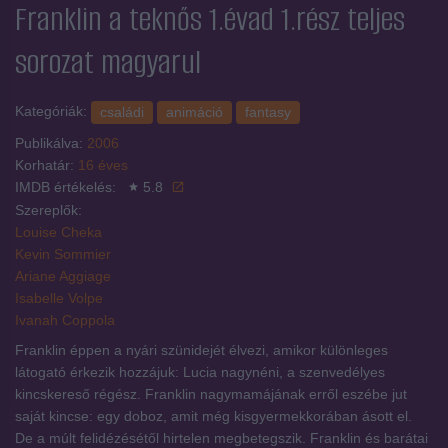
Franklin a teknős 1.évad 1.rész
teljes
sorozat magyarul
Kategóriák:
családi
animáció
fantasy
Publikálva:
2006
Korhatár:
16 éves
IMDB értékelés:
5.8
Szereplők:
Louise Cheka
Kevin Sommier
Ariane Aggiage
Isabelle Volpe
Ivanah Coppola
Franklin éppen a nyári szünidejét élvezi, amikor különleges
látogató érkezik hozzájuk: Lucia nagynéni, a szenvedélyes
kincskereső régész. Franklin nagymamájának erről eszébe jut
saját kincse: egy doboz, amit még kisgyermekkorában ásott el.
De a múlt felidézésétől hirtelen megbetegszik. Franklin és barátai