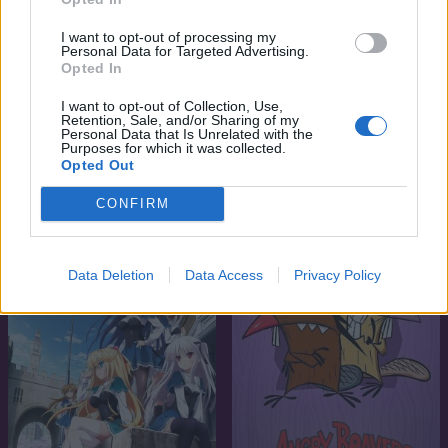
I want to opt-out of processing my
Personal Data for Targeted Advertising.
Opted In
I want to opt-out of Collection, Use,
Retention, Sale, and/or Sharing of my
Personal Data that Is Unrelated with the
Purposes for which it was collected.
8.2
8.2
2004
2016
Opted Out
Winx Club
Hősakadémia
CONFIRM
SOROZAT
SOROZAT
Data Deletion
Data Access
Privacy Policy