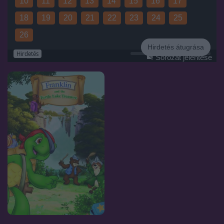
10
11
12
13
14
15
16
17
18
19
20
21
22
23
24
25
26
Hirdetés átugrása
Hirdetés
Sorozat jelentése