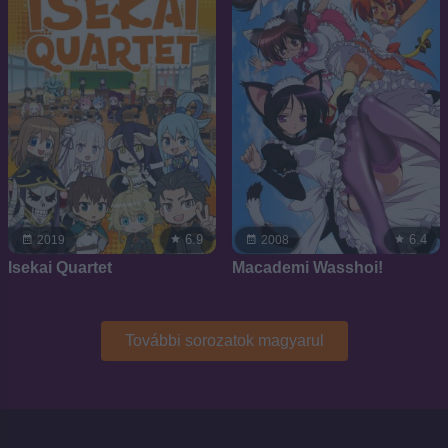
6.9
6.4
2019
2008
Isekai Quartet
Macademi Wasshoi!
További sorozatok magyarul