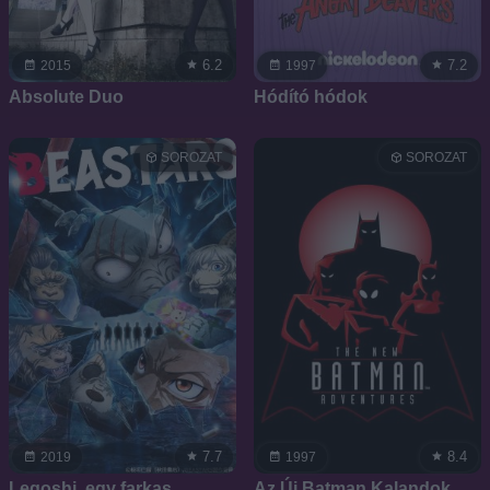
6.2
7.2
2015
1997
Absolute Duo
Hódító hódok
SOROZAT
SOROZAT
7.7
8.4
2019
1997
Legoshi, egy farkas
Az Új Batman Kalandok