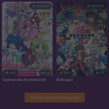
SOROZAT
SOROZAT
7.0
5.7
2002
2007
Vadmacska Kommandó
Bakugan
További sorozatok magyarul