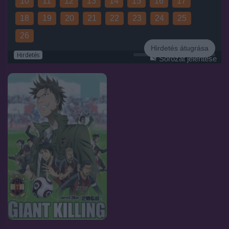
10
11
12
13
14
15
16
17
18
19
20
21
22
23
24
25
26
Hirdetés átugrása
Hirdetés
Sorozat jelentése