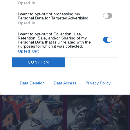
Opted In
I want to opt-out of processing my
Personal Data for Targeted Advertising.
Opted In
I want to opt-out of Collection, Use,
Retention, Sale, and/or Sharing of my
Personal Data that Is Unrelated with the
Purposes for which it was collected.
Opted Out
7.5
6.0
1983
2007
CONFIRM
80 nap alatt a Föld körül
Ayakashi
Willy Foggal
Data Deletion
Data Access
Privacy Policy
SOROZAT
SOROZAT