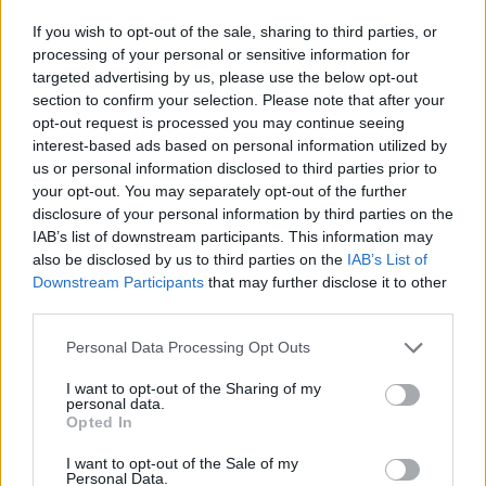
If you wish to opt-out of the sale, sharing to third parties, or
processing of your personal or sensitive information for
targeted advertising by us, please use the below opt-out
section to confirm your selection. Please note that after your
opt-out request is processed you may continue seeing
interest-based ads based on personal information utilized by
us or personal information disclosed to third parties prior to
your opt-out. You may separately opt-out of the further
disclosure of your personal information by third parties on the
IAB’s list of downstream participants. This information may
also be disclosed by us to third parties on the
IAB’s List of
Downstream Participants
that may further disclose it to other
7.6
7.4
1986
2003
third parties.
Az igazi szellemirtók,
Shaolin Leszámolás
rajzfilmsorozat
Personal Data Processing Opt Outs
I want to opt-out of the Sharing of my
SOROZAT
SOROZAT
personal data.
Opted In
I want to opt-out of the Sale of my
Personal Data.