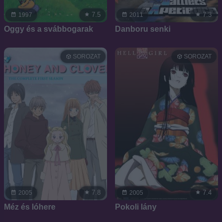
7.5
7.3
1997
2011
Oggy és a svábbogarak
Danboru senki
SOROZAT
SOROZAT
7.8
7.4
2005
2005
Méz és lóhere
Pokoli lány