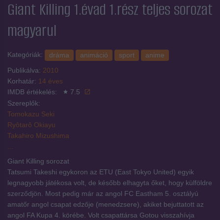
Giant Killing 1.évad 1.rész
teljes sorozat
magyarul
Kategóriák:
dráma
animáció
sport
anime
Publikálva:
2010
Korhatár:
14 éves
IMDB értékelés:
7.5
Szereplők:
Tomokazu Seki
Ryôtarô Okiayu
Takahiro Mizushima
...
Giant Killing sorozat
Tatsumi Takeshi egykoron az ETU (East Tokyo United) egyik
legnagyobb játékosa volt, de később elhagyta őket, hogy külföldre
szerződjön. Most pedig már az angol FC Eastham 5. osztályú
amatőr angol csapat edzője (menedzsere), akiket bejuttatott az
angol FA Kupa 4. körébe. Volt csapattársa Gotou visszahívja