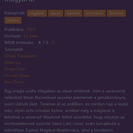
Kategóriák:
vígjáték
akció
kaland
animáció
fantasy
anime
Publikálva:
2023
Korhatár:
14 éves
IMDB értékelés:
7.6
Szereplők:
Chiaki Kobayashi
Aleks Le
Greg Chun
Hiroaki Hirata
Ben Diskin
Egy mágia uralta világában az olyan emberek, mint a varázserőt
nélkülöző Mash Burnedead veszélyt jelentenek a génállományra,
ezért üldözik őket. Titokban él az erdőben, és minden nap a testét
edzi, olyan erős izmokat építve, amikkel még a mágiával is
felveheti a versenyt! Mashnek feltett szándéka, hogy elnyerje az
érinthetetlennek számító Isteni Látó címet, ezért beiratkozik a
tekintélyes Easton Mágikus Akadémiára, ahol a birodalom