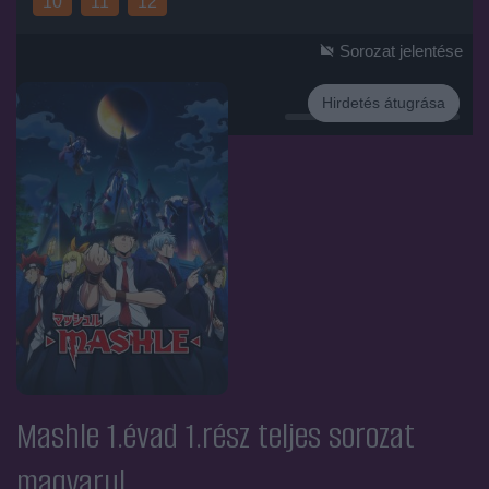
10
11
12
Sorozat jelentése
Hirdetés átugrása
Hirdetés
Mashle 1.évad 1.rész
teljes sorozat
magyarul