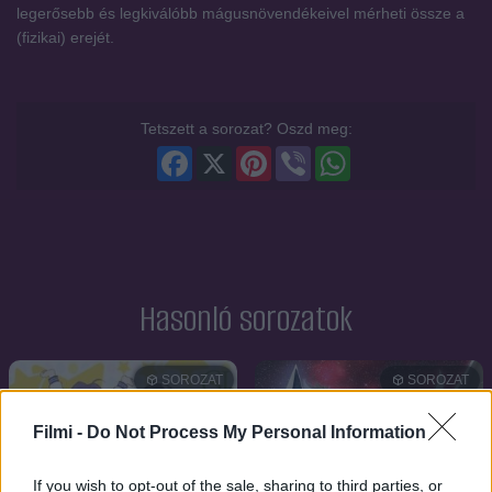
legerősebb és legkiválóbb mágusnövendékeivel mérheti össze a
(fizikai) erejét.
Tetszett a sorozat? Oszd meg:
Facebook
X
Pinterest
Viber
WhatsApp
Hasonló sorozatok
SOROZAT
SOROZAT
Filmi -
Do Not Process My Personal Information
If you wish to opt-out of the sale, sharing to third parties, or