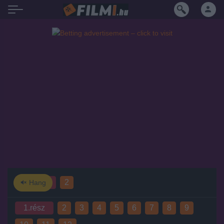
1.évad
2
Hang
1.rész
2
3
4
5
6
7
8
9