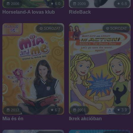
6.0
6.8
2006
2009
Horseland-A lovas klub
RideBack
SOROZAT
SOROZAT
6.7
3.9
2012
2001
Mia és én
Ikrek akcióban