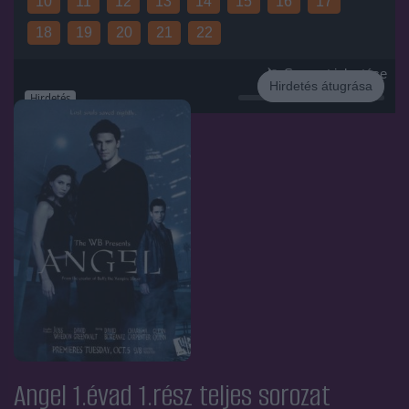
10
11
12
13
14
15
16
17
18
19
20
21
22
Sorozat jelentése
Hirdetés átugrása
Hirdetés
Angel 1.évad 1.rész
teljes sorozat