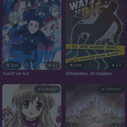
8.2
6.8
2016
2008
Yuri!!! on Ice
Hihetetlen, de halálos
SOROZAT
SOROZAT