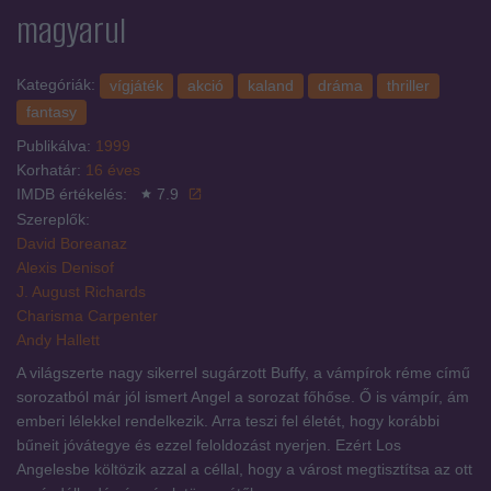
magyarul
Kategóriák:
vígjáték
akció
kaland
dráma
thriller
fantasy
Publikálva:
1999
Korhatár:
16 éves
IMDB értékelés:
7.9
Szereplők:
David Boreanaz
Alexis Denisof
J. August Richards
Charisma Carpenter
Andy Hallett
A világszerte nagy sikerrel sugárzott Buffy, a vámpírok réme című
sorozatból már jól ismert Angel a sorozat főhőse. Ő is vámpír, ám
emberi lélekkel rendelkezik. Arra teszi fel életét, hogy korábbi
bűneit jóvátegye és ezzel feloldozást nyerjen. Ezért Los
Angelesbe költözik azzal a céllal, hogy a várost megtisztítsa az ott