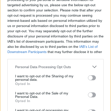
targeted advertising by us, please use the below opt-out
section to confirm your selection. Please note that after your
opt-out request is processed you may continue seeing
interest-based ads based on personal information utilized by
us or personal information disclosed to third parties prior to
your opt-out. You may separately opt-out of the further
7.1
7.5
2020
2015
disclosure of your personal information by third parties on the
IAB’s list of downstream participants. This information may
Noblesse
Luxusfeleségek
also be disclosed by us to third parties on the
IAB’s List of
Downstream Participants
that may further disclose it to other
SOROZAT
SOROZAT
third parties.
Personal Data Processing Opt Outs
I want to opt-out of the Sharing of my
personal data.
Opted In
I want to opt-out of the Sale of my
Personal Data.
Opted In
I want to opt-out of processing my