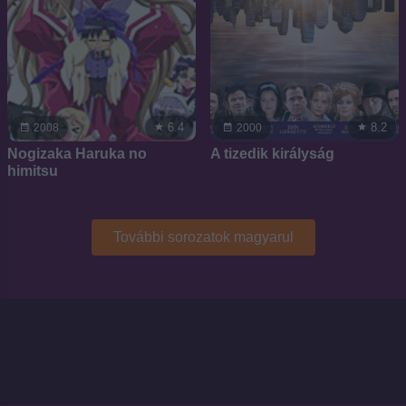
6.4
8.2
2008
2000
Nogizaka Haruka no
A tizedik királyság
himitsu
További sorozatok magyarul