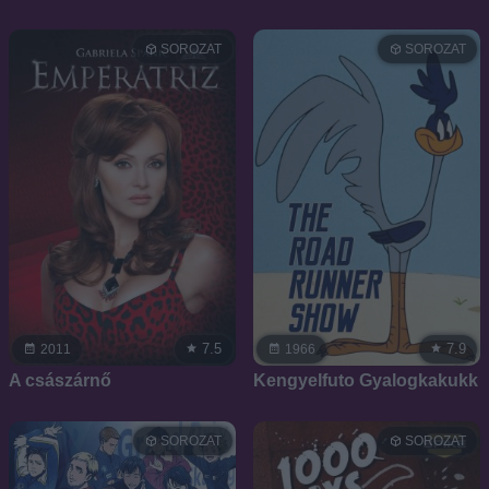
SOROZAT
SOROZAT
7.5
7.9
2011
1966
A császárnő
Kengyelfuto Gyalogkakukk
SOROZAT
SOROZAT