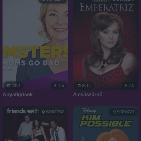
7.6
7.5
2014
2011
Anyatigrisek
A császárnő
SOROZAT
SOROZAT