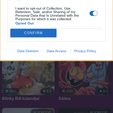
6.7
7.7
2024
2016
Palm Royale
Comedy Club
I want to opt-out of Collection, Use,
Retention, Sale, and/or Sharing of my
Personal Data that Is Unrelated with the
Purposes for which it was collected.
SOROZAT
SOROZAT
Opted Out
CONFIRM
Data Deletion
Data Access
Privacy Policy
6.3
8.1
1993
2020
Blinky Bill kalandjai
Sátina
SOROZAT
SOROZAT