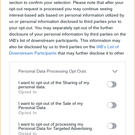
section to confirm your selection. Please note that after your
opt-out request is processed you may continue seeing
interest-based ads based on personal information utilized by
us or personal information disclosed to third parties prior to
your opt-out. You may separately opt-out of the further
9.0
6.4
1981
1997
disclosure of your personal information by third parties on the
Szemesnek áll a világ
Ned varázsgőtéje
IAB’s list of downstream participants. This information may
also be disclosed by us to third parties on the
IAB’s List of
Downstream Participants
that may further disclose it to other
SOROZAT
SOROZAT
third parties.
Personal Data Processing Opt Outs
I want to opt-out of the Sharing of my
personal data.
Opted In
I want to opt-out of the Sale of my
Personal Data.
Opted In
I want to opt-out of processing my
Personal Data for Targeted Advertising.
Opted In