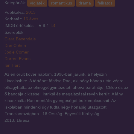
Kategóriák:
vígjáték
romantikus
dráma
feliratos
Publikálva:
2013
Korhatár:
16 éves
IMDB értékelés:
8.4
Szereplők:
Ciara Baxendale
Dan Cohen
Jodie Comer
Darren Evans
Ian Hart
Az én őrült kövér naplóm. 1996-ban járunk, a helyszín
Lincolnshire. A történet főhőse Rae, aki négy hónap után végre
elhagyhatta az elmegyógyintézetet, ahová barátnője, Chloe és az
ő bandája cikizései, intrikái és megalázásai révén került. A lány
kihasználta Rae mentális gyengeségét és komplexusait. Az
iskolában mindenki úgy tudta négy hónapig utazgatott
Franciaországban. .16.Ország: Egyesült Királyság.
2013. 16rész.