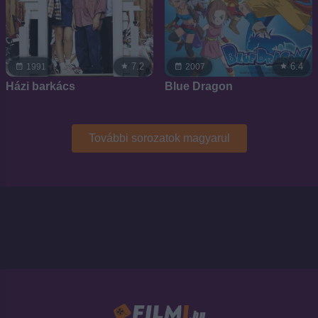
7.2
6.4
1991
2007
Házi barkács
Blue Dragon
További sorozatok magyarul