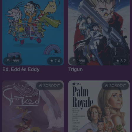
7.4
8.2
1999
1998
Ed, Edd és Eddy
Trigun
SOROZAT
SOROZAT