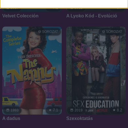
7.2
5.7
2017
2012
Velvet Colección
A Lyoko Kód - Evolúció
SOROZAT
SOROZAT
7.1
8.2
1993
2019
A dadus
Szexoktatás