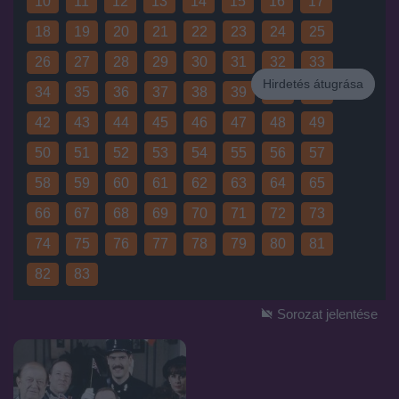
10
11
12
13
14
15
16
17
18
19
20
21
22
23
24
25
26
27
28
29
30
31
32
33
Hirdetés átugrása
34
35
36
37
38
39
40
41
Hirdetés
42
43
44
45
46
47
48
49
50
51
52
53
54
55
56
57
58
59
60
61
62
63
64
65
66
67
68
69
70
71
72
73
74
75
76
77
78
79
80
81
82
83
Sorozat jelentése