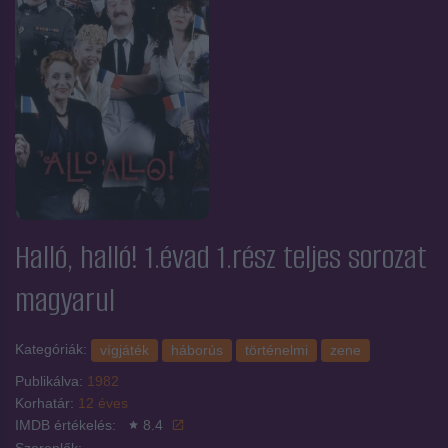
Halló, halló! 1.évad 1.rész
teljes sorozat
magyarul
Kategóriák:
vígjáték
háborús
történelmi
zene
Publikálva:
1982
Korhatár:
12 éves
IMDB értékelés:
8.4