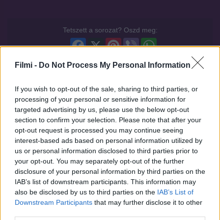
Tetszett a sorozat? Oszd meg:
Facebook
X
Pinterest
Viber
WhatsApp
Filmi -
Do Not Process My Personal Information
If you wish to opt-out of the sale, sharing to third parties, or
processing of your personal or sensitive information for
Hasonló sorozatok
targeted advertising by us, please use the below opt-out
section to confirm your selection. Please note that after your
opt-out request is processed you may continue seeing
interest-based ads based on personal information utilized by
SOROZAT
SOROZAT
us or personal information disclosed to third parties prior to
your opt-out. You may separately opt-out of the further
disclosure of your personal information by third parties on the
IAB’s list of downstream participants. This information may
also be disclosed by us to third parties on the
IAB’s List of
Downstream Participants
that may further disclose it to other
third parties.