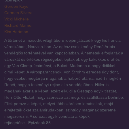
Szereplők:
Gorden Kaye
Carmen Silvera
Vicki Michelle
Richard Marner
Kim Hartman
A történet a második világháború idején játszódik egy kis francia
városkában, Nouvion-ban. Az egész cselekmény René Artois
vendéglős történetével van kapcsolatban. A németek elfoglalták a
városkát és értékes régiségeket loptak el, egy kakukkos órát és
egy Van Clomp-festményt, a Bukott Madonna a nagy didikkel
című képet. A városparancsnok, Von Strohm ezredes úgy dönt,
hogy ezeket megtartja magának a háború utánra, ezért megkéri
Renét, hogy a festményt rejtse el a vendéglőben. Hitler is
magának akarja a képet, ezért elküldi a Gestapo egyik tisztjét,
Herr Otto Flicket, hogy szerezze azt meg, és szállíttassa Berlinbe.
Flick persze a képet, melyet többszörösen lemásoltak, majd
elrejtették őket szalámirudakban, szintúgy magának szeretné
megszerezni. A sorozat egyik vonulata a képek
rejtegetése...Epizódok 85.