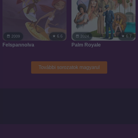
6.6
6.7
2009
2024
Felspannolva
Palm Royale
További sorozatok magyarul