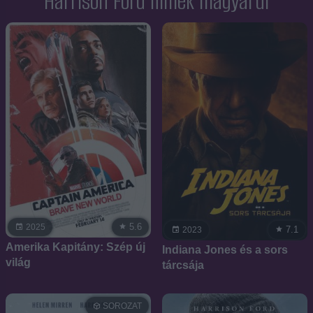
Harrison Ford filmek magyarul
5.6
2025
7.1
2023
Amerika Kapitány: Szép új
Indiana Jones és a sors
világ
tárcsája
SOROZAT