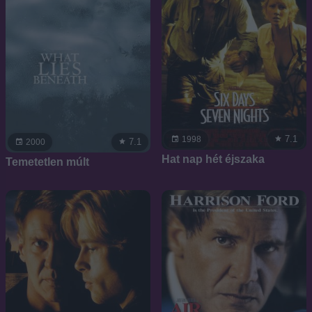
7.1
1998
7.1
2000
Hat nap hét éjszaka
Temetetlen múlt