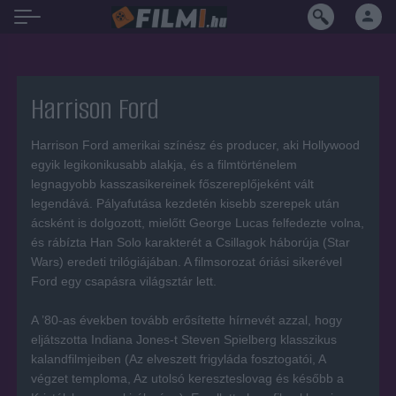
Harrison Ford
Harrison Ford amerikai színész és producer, aki Hollywood
egyik legikonikusabb alakja, és a filmtörténelem
legnagyobb kasszasikereinek főszereplőjeként vált
legendává. Pályafutása kezdetén kisebb szerepek után
ácsként is dolgozott, mielőtt George Lucas felfedezte volna,
és rábízta Han Solo karakterét a Csillagok háborúja (Star
Wars) eredeti trilógiájában. A filmsorozat óriási sikerével
Ford egy csapásra világsztár lett.
A ’80-as években tovább erősítette hírnevét azzal, hogy
eljátszotta Indiana Jones-t Steven Spielberg klasszikus
kalandfilmjeiben (Az elveszett frigyláda fosztogatói, A
végzet temploma, Az utolsó kereszteslovag és később a