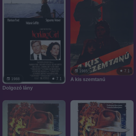
7.1
1985
7.1
A kis szemtanú
1988
Dolgozó lány