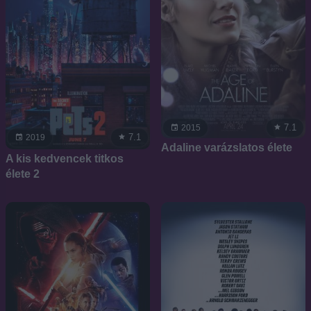
7.1
2015
7.1
2019
Adaline varázslatos élete
A kis kedvencek titkos
élete 2