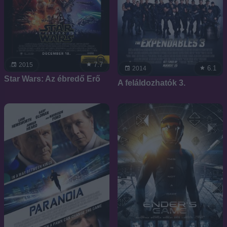
7.7
2015
6.1
2014
Star Wars: Az ébredő Erő
A feláldozhatók 3.