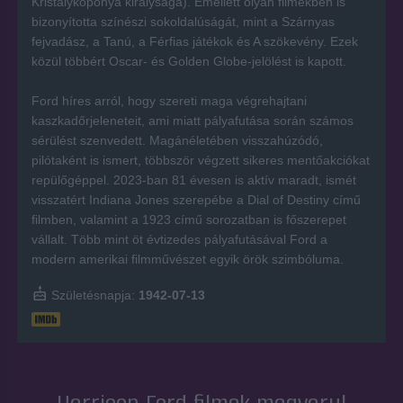
Kristálykoponya királysága). Emellett olyan filmekben is
bizonyította színészi sokoldalúságát, mint a Szárnyas
fejvadász, a Tanú, a Férfias játékok és A szökevény. Ezek
közül többért Oscar- és Golden Globe-jelölést is kapott.
Ford híres arról, hogy szereti maga végrehajtani
kaszkadőrjeleneteit, ami miatt pályafutása során számos
sérülést szenvedett. Magánéletében visszahúzódó,
pilótaként is ismert, többször végzett sikeres mentőakciókat
repülőgéppel. 2023-ban 81 évesen is aktív maradt, ismét
visszatért Indiana Jones szerepébe a Dial of Destiny című
filmben, valamint a 1923 című sorozatban is főszerepet
vállalt. Több mint öt évtizedes pályafutásával Ford a
modern amerikai filmművészet egyik örök szimbóluma.
Születésnapja:
1942-07-13