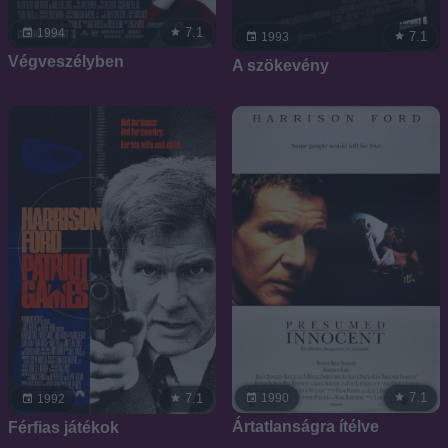
7.1
1994
7.1
1993
Végveszélyben
A szökevény
7.1
1990
7.1
1992
Ártatlanságra ítélve
Férfias játékok