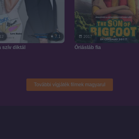
7.1
12
2017
 szív diktál
Óriásláb fia
További vígjáték filmek magyarul