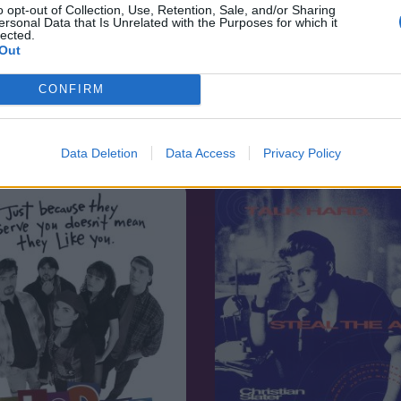
o opt-out of Collection, Use, Retention, Sale, and/or Sharing
ersonal Data that Is Unrelated with the Purposes for which it
lected.
Out
5.2
14
CONFIRM
2003
og kapitány és a Lama
Rocksuli
kincse
Data Deletion
Data Access
Privacy Policy