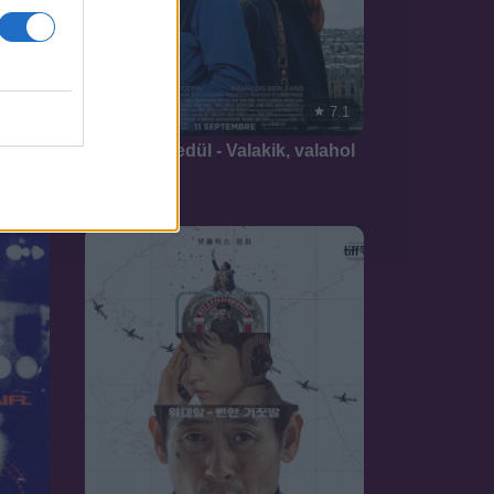
7.1
7.1
2019
Ketten egyedül - Valakik, valahol