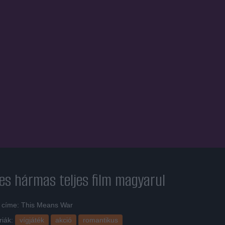
es hármas
teljes film magyarul
i címe: This Means War
riák:
vígjáték
akció
romantikus