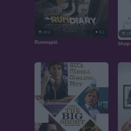
6.1
2011
19
Rumnapló
Shop-