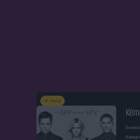
Hang
Kém
Eredet
Kategó