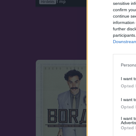
Hirdetés
sensitive in
confirm you
continue se
information 
further disc
participants
Downstream 
Persona
I want t
Opted 
I want t
Opted 
I want 
Advertis
Opted 