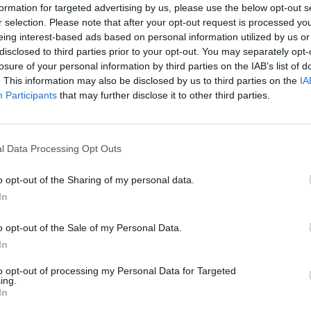
Tetszett a film? Oszd meg:
formation for targeted advertising by us, please use the below opt-out s
r selection. Please note that after your opt-out request is processed y
eing interest-based ads based on personal information utilized by us or
disclosed to third parties prior to your opt-out. You may separately opt-
losure of your personal information by third parties on the IAB’s list of
. This information may also be disclosed by us to third parties on the
IA
Hasonló teljes filmek magyarul
Participants
that may further disclose it to other third parties.
l Data Processing Opt Outs
o opt-out of the Sharing of my personal data.
In
o opt-out of the Sale of my Personal Data.
In
to opt-out of processing my Personal Data for Targeted
ing.
In