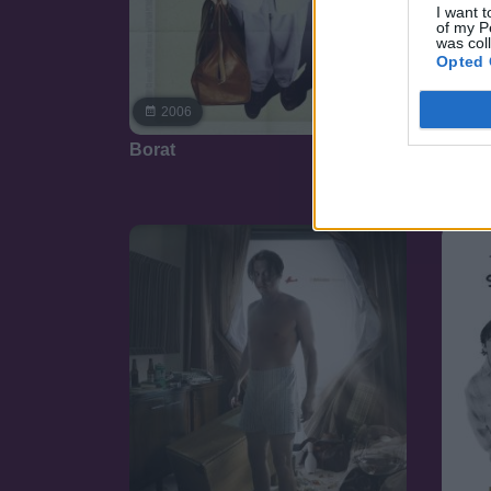
I want t
of my P
was col
Opted 
20
7.1
2006
Kardf
Borat
Rama 