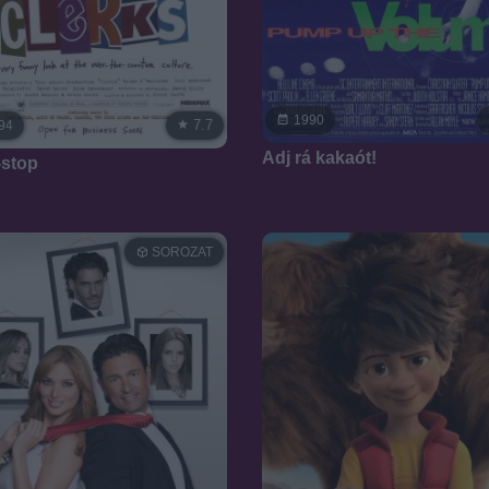
1990
7.7
94
Adj rá kakaót!
stop
SOROZAT