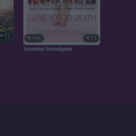
7.1
7.1
1990
Szeretlek holtodiglan