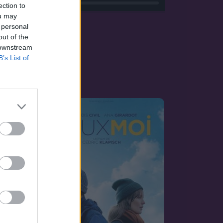
ection to
ou may
 personal
out of the
 downstream
B’s List of