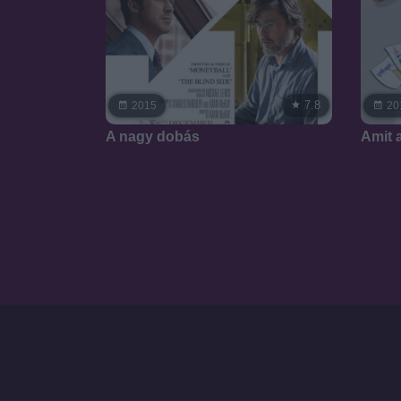
7.8
2015
20
A nagy dobás
Amit a