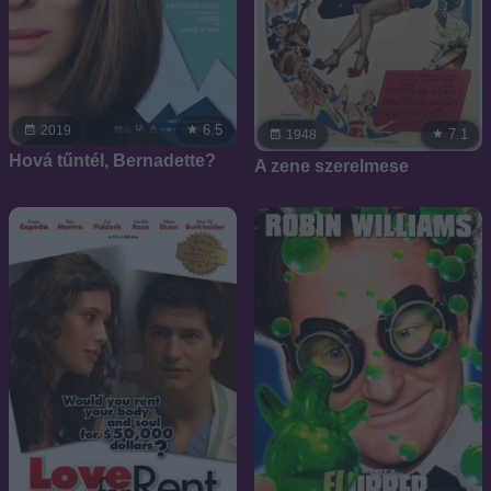
6.5
2019
7.1
1948
Hová tűntél, Bernadette?
A zene szerelmese