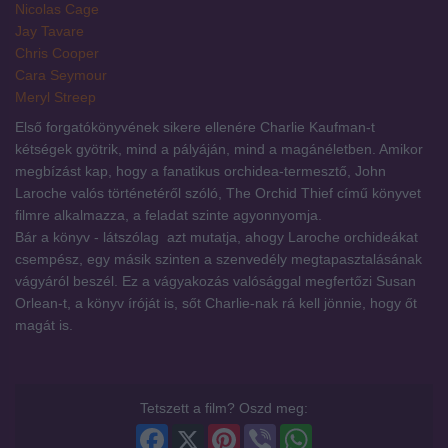
Nicolas Cage
Jay Tavare
Chris Cooper
Cara Seymour
Meryl Streep
Első forgatókönyvének sikere ellenére Charlie Kaufman-t
kétségek gyötrik, mind a pályáján, mind a magánéletben. Amikor
megbízást kap, hogy a fanatikus orchidea-termesztő, John
Laroche valós történetéről szóló, The Orchid Thief című könyvet
filmre alkalmazza, a feladat szinte agyonnyomja.
Bár a könyv - látszólag  azt mutatja, ahogy Laroche orchideákat
csempész, egy másik szinten a szenvedély megtapasztalásának
vágyáról beszél. Ez a vágyakozás valósággal megfertőzi Susan
Orlean-t, a könyv íróját is, sőt Charlie-nak rá kell jönnie, hogy őt
magát is.
Tetszett a film? Oszd meg:
Facebook
X
Pinterest
Viber
WhatsApp