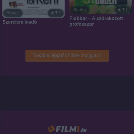
7.1
1997
7.1
2005
Flubber – A szórakozott
Szerelem kiadó
professzor
További vígjáték filmek magyarul