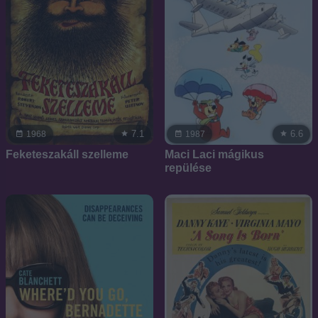
7.1
6.6
1968
1987
Feketeszakáll szelleme
Maci Laci mágikus
repülése