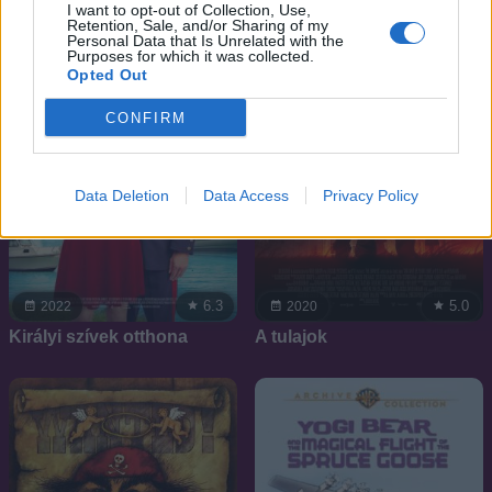
I want to opt-out of Collection, Use,
Retention, Sale, and/or Sharing of my
Personal Data that Is Unrelated with the
Purposes for which it was collected.
Opted Out
CONFIRM
Data Deletion
Data Access
Privacy Policy
6.3
5.0
2022
2020
Királyi szívek otthona
A tulajok