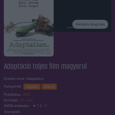
Hirdetés átugrása
Hirdetés
Adaptáció
teljes film magyarul
Eredeti címe: Adaptation.
Kategóriák:
vígjáték
dráma
Publikálva:
2002
Korhatár:
12 éves
IMDB értékelés:
7.1
Szereplők: