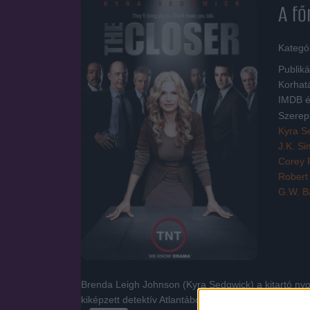
A fő
Kategó
Publiká
Korhat
IMDB é
Szerep
Kyra S
J.K. S
Corey 
Robert
G.W. B
Brenda Leigh Johnson (Kyra Sedqwick) a kitartó nyomo
kiképzett detektív Atlantából érkezik Los Angelesbe