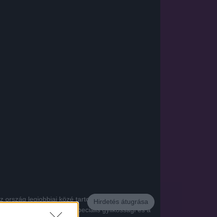
ország legjobbjai közé tartozik. A CIA által
Hirdetés átugrása
nak vezetését, amely a speciális gyilkossági és a