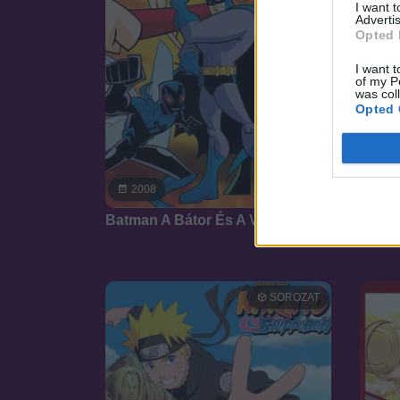
I want 
Advertis
Opted 
I want t
of my P
was col
Opted 
7.3
2008
19
Batman A Bátor És A Vakmerő
Csipe
SOROZAT