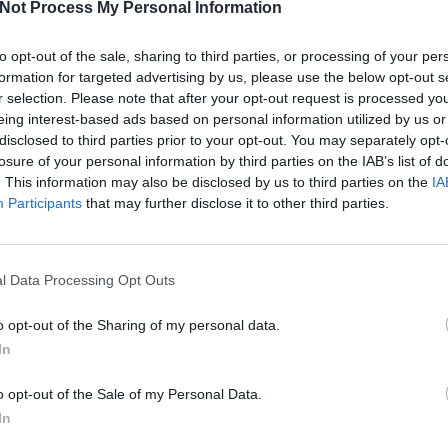
Not Process My Personal Information
foglalkozik. Miután megérkezik Los Angelesbe, nem csak az új életéve
j rendőrfőkapitány-helyettes nem soraikból, veterán rendőrökből került 
to opt-out of the sale, sharing to third parties, or processing of your per
formation for targeted advertising by us, please use the below opt-out s
r selection. Please note that after your opt-out request is processed y
Facebook
X
Pinterest
Viber
What
Tetszett a sorozat? Oszd meg:
eing interest-based ads based on personal information utilized by us or
disclosed to third parties prior to your opt-out. You may separately opt-
losure of your personal information by third parties on the IAB’s list of
. This information may also be disclosed by us to third parties on the
IA
Participants
that may further disclose it to other third parties.
Hasonló sorozatok
l Data Processing Opt Outs
o opt-out of the Sharing of my personal data.
SOROZAT
SOR
In
o opt-out of the Sale of my Personal Data.
In