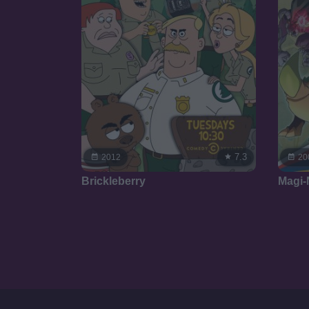
7.3
2012
20
Brickleberry
Magi-