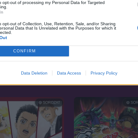
to opt-out of processing my Personal Data for Targeted
ing.
In
o opt-out of Collection, Use, Retention, Sale, and/or Sharing
ersonal Data that Is Unrelated with the Purposes for which it
lected.
Out
CONFIRM
7.6
88
2021
Data Deletion
Data Access
Privacy Policy
t Csapat
SK8 the Infinity
SOROZAT
SOR