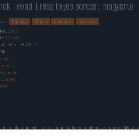
nök 1.évad 1.rész
teljes sorozat magyarul
riák:
bűnügyi
dráma
animáció
misztikus
lva:
2005
ár:
16 éves
rtékelés:
7.8
lők:
edgwick
immons
Reynolds
 Gossett
ailey
zó, aki rendkívüli képességgel tudja megfejteni az emberek titkait, az 
, hogy átvegye a Los Angeles-i rendőrség különleges nyomozati osztályá