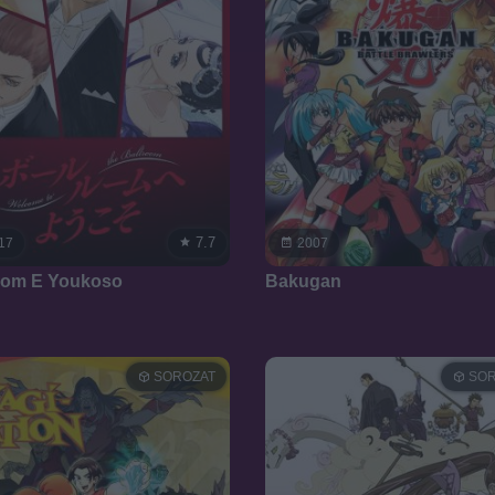
7.7
17
2007
oom E Youkoso
Bakugan
SOROZAT
SOR