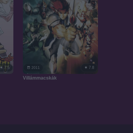
7.5
7.8
2011
Villámmacskák