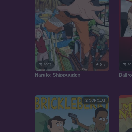
8.7
2007
20
Naruto: Shippuuden
Ballr
SOROZAT