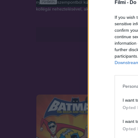
Hirdetés
Filmi -
Do 
nyomozati szempontból különösen érzékeny ügyekkel 
kollégái neheztelésével, akik nem örülnek, hogy az ú
If you wish 
sensitive in
confirm you
continue se
information 
further disc
participants
Downstream 
Persona
I want t
SOROZAT
Opted 
I want t
Opted 