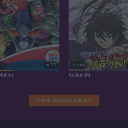
6.5
07
2006
Nation
Kekkaishi
További sorozatok magyarul