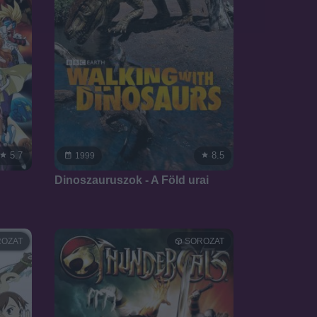
5.7
8.5
1999
Dinoszauruszok - A Föld urai
OZAT
SOROZAT