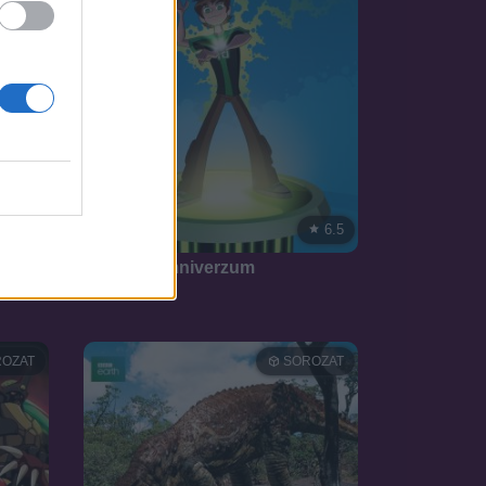
8.0
6.5
2012
Ben 10: Omniverzum
OZAT
SOROZAT