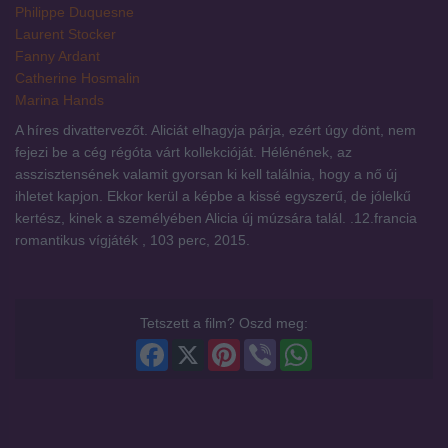
Philippe Duquesne
Laurent Stocker
Fanny Ardant
Catherine Hosmalin
Marina Hands
A híres divattervezőt. Aliciát elhagyja párja, ezért úgy dönt, nem
fejezi be a cég régóta várt kollekcióját. Hélénének, az
asszisztensének valamit gyorsan ki kell találnia, hogy a nő új
ihletet kapjon. Ekkor kerül a képbe a kissé egyszerű, de jólelkű
kertész, kinek a személyében Alicia új múzsára talál. .12.francia
romantikus vígjáték , 103 perc, 2015.
Tetszett a film? Oszd meg:
Facebook
X
Pinterest
Viber
WhatsApp