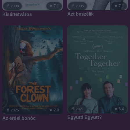
7.1
7.1
2005
2008
Azt beszélik
Kísértetváros
6.4
2021
2.0
2025
Együtt! Együtt?
Az erdei bohóc