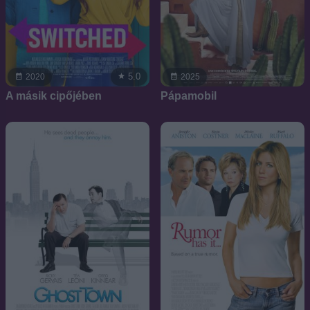
5.0
2020
2025
A másik cipőjében
Pápamobil