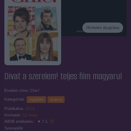
Hirdetés átugrása
Hirdetés
Divat a szerelem!
teljes film magyarul
Eredeti címe: Chic!
Kategóriák:
vígjáték
dráma
Publikálva:
2015
Korhatár:
12 éves
IMDB értékelés:
7.1
Szereplők: