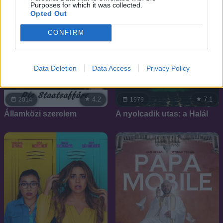
Purposes for which it was collected.
Opted Out
CONFIRM
Data Deletion
Data Access
Privacy Policy
4.2
7.1
2014
1979
Államközi szerelem
A nyolcadik utas: a Halál