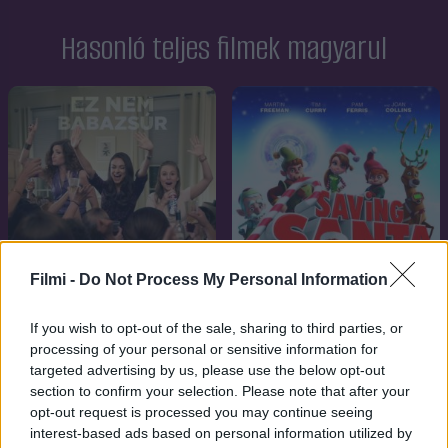
Hasonló teljes filmek magyarul
Filmi -
Do Not Process My Personal Information
If you wish to opt-out of the sale, sharing to third parties, or
processing of your personal or sensitive information for
targeted advertising by us, please use the below opt-out
7.1
2016
7.1
2013
section to confirm your selection. Please note that after your
Rossz anyák
A Mikulás-mentőakció
opt-out request is processed you may continue seeing
interest-based ads based on personal information utilized by