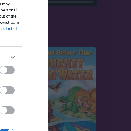
ou may
 personal
out of the
 downstream
B’s List of