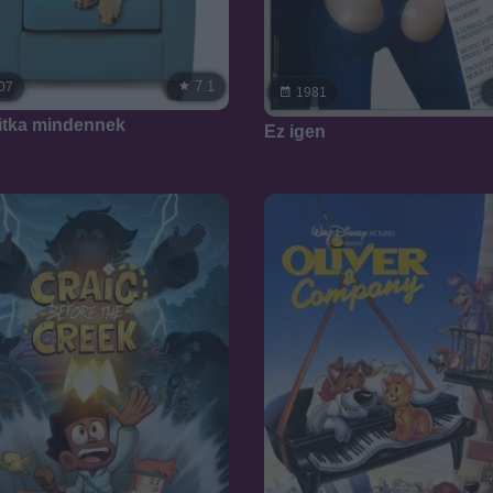
7.1
07
1981
titka mindennek
Ez igen