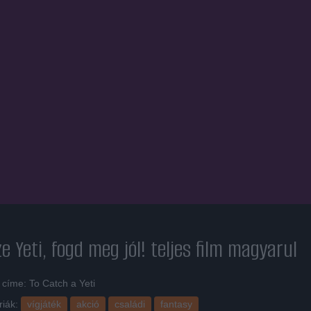
e Yeti, fogd meg jól!
teljes film magyarul
 címe: To Catch a Yeti
riák:
vígjáték
akció
családi
fantasy