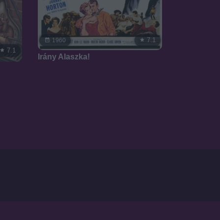
7.1
1960
7.1
Irány Alaszka!