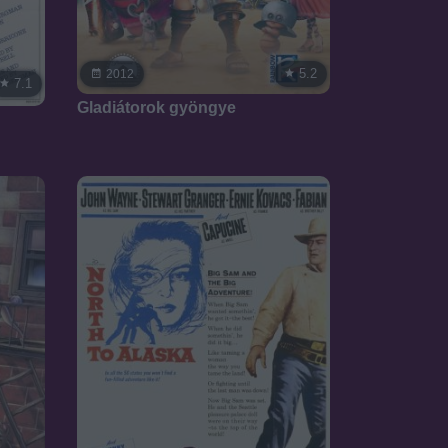
5.2
2012
7.1
Gladiátorok gyöngye