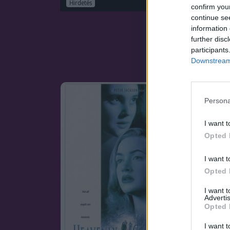
Hirdetés
confirm you
continue se
information 
further disc
participants
Downstream 
Persona
I want t
Opted 
I want t
Opted 
I want 
Advertis
Opted 
I want t