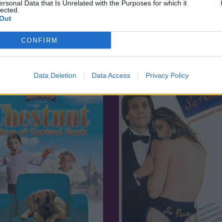
ersonal Data that Is Unrelated with the Purposes for which it
lected.
Out
7.1
15
1976
CONFIRM
verok
The Great Texas Dynamite
Data Deletion
Data Access
Privacy Policy