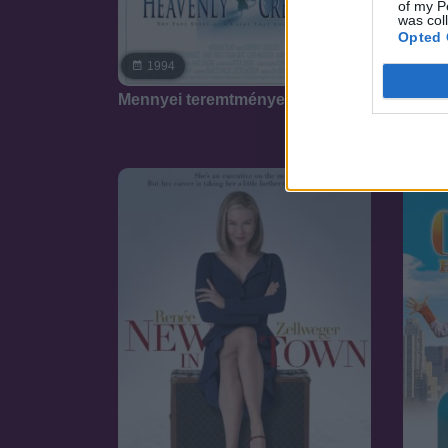
of my P
was col
Opted 
7.3
1994
20
Mennyei teremtmények
Bérha