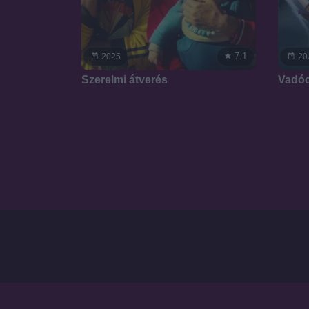
7.1
2025
20
Szerelmi átverés
Vadóc