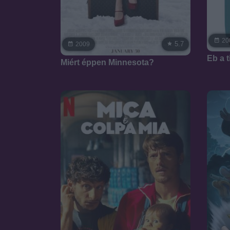
20
5.7
2009
Eb a 
Miért éppen Minnesota?