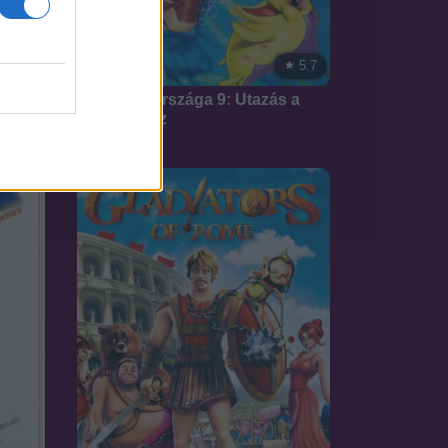
7.1
5.7
2002
 Chase
Őslények országa 9: Utazás a
nagy vízhez