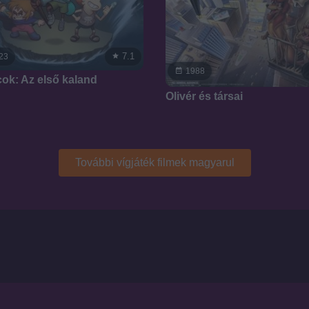
7.1
23
1988
ok: Az első kaland
Olivér és társai
További vígjáték filmek magyarul