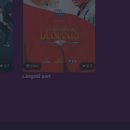
6.7
6.7
1991
Lángoló part