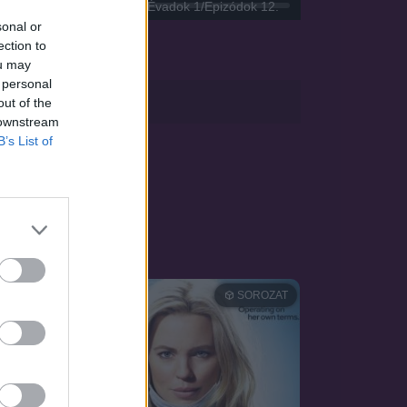
akcióvígjáték-sorozat, 2014. Évadok 1/Epizódok 12.
sonal or
ection to
ou may
 personal
sApp
out of the
 downstream
B’s List of
OZAT
SOROZAT