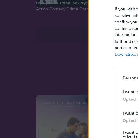
Hirdetés
rejtélyes sms-eket kap egy ismeretlen feladótól, aki 
If you wish 
Action.Comedy.Crime.Drama.
sensitive in
confirm you
continue se
information 
further disc
participants
Downstream 
Persona
I want t
Opted 
SOROZAT
I want t
Opted 
I want 
Advertis