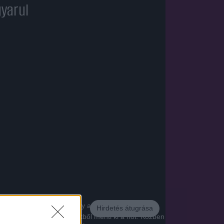
gyarul
, képtelen beletörődni, hogy a nyomozás során
Hirdetés átugrása
Leo, aki sok meleg helyzetből menti ki a nőt. Közben