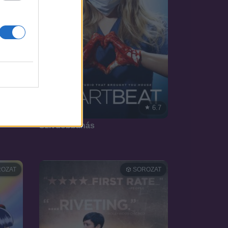
8.8
6.7
2016
Szívdobbanás
OZAT
SOROZAT