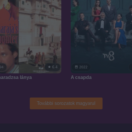
6.4
94
2022
aradzsa lánya
A csapda
További sorozatok magyarul