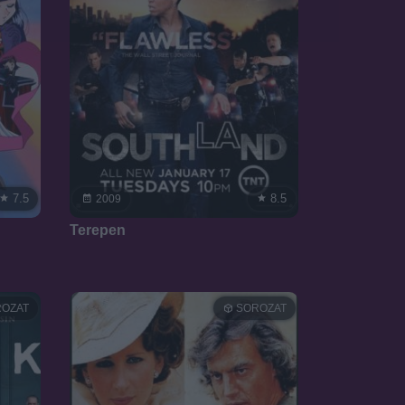
7.5
8.5
2009
Terepen
OZAT
SOROZAT