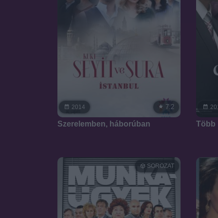
7.2
2014
20
Szerelemben, háborúban
Több 
SOROZAT