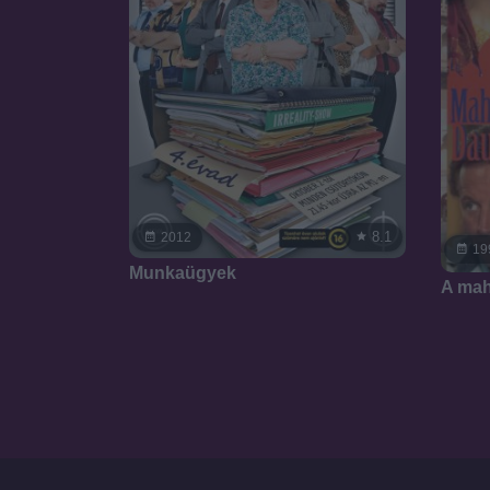
8.1
2012
19
Munkaügyek
A mah