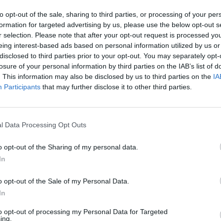
azt állítja, segíthet neki apja gyilkosának leleplezésében. .12.francia 
to opt-out of the sale, sharing to third parties, or processing of your per
formation for targeted advertising by us, please use the below opt-out s
r selection. Please note that after your opt-out request is processed y
eing interest-based ads based on personal information utilized by us or
Facebook
X
Pinterest
Viber
What
Tetszett a sorozat? Oszd meg:
disclosed to third parties prior to your opt-out. You may separately opt-
losure of your personal information by third parties on the IAB’s list of
. This information may also be disclosed by us to third parties on the
IA
Participants
that may further disclose it to other third parties.
Hasonló sorozatok
l Data Processing Opt Outs
o opt-out of the Sharing of my personal data.
In
SOROZAT
SOR
o opt-out of the Sale of my Personal Data.
In
to opt-out of processing my Personal Data for Targeted
ing.