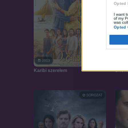
Opted 
I want t
of my P
was col
Opted 
6.1
2013
19
Karibi szerelem
Sherl
SOROZAT