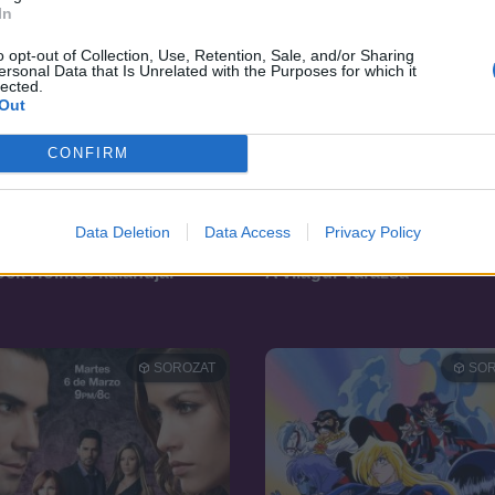
In
o opt-out of Collection, Use, Retention, Sale, and/or Sharing
ersonal Data that Is Unrelated with the Purposes for which it
lected.
Out
CONFIRM
Data Deletion
Data Access
Privacy Policy
8.7
84
2011
ock Holmes kalandjai
A világűr varázsa
SOROZAT
SOR