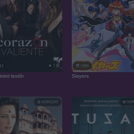
7.0
12
1995
mint testőr
Slayers
SOROZAT
SOR