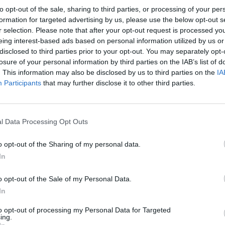
Tetszett a film? Oszd meg:
to opt-out of the sale, sharing to third parties, or processing of your per
formation for targeted advertising by us, please use the below opt-out s
r selection. Please note that after your opt-out request is processed y
eing interest-based ads based on personal information utilized by us or
disclosed to third parties prior to your opt-out. You may separately opt-
losure of your personal information by third parties on the IAB’s list of
Hasonló teljes filmek magyarul
. This information may also be disclosed by us to third parties on the
IA
Participants
that may further disclose it to other third parties.
l Data Processing Opt Outs
o opt-out of the Sharing of my personal data.
In
o opt-out of the Sale of my Personal Data.
In
to opt-out of processing my Personal Data for Targeted
ing.