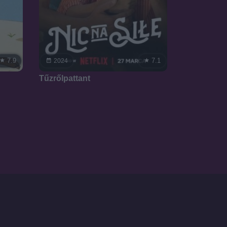
7.9
7.1
2024
Tűzrőlpattant