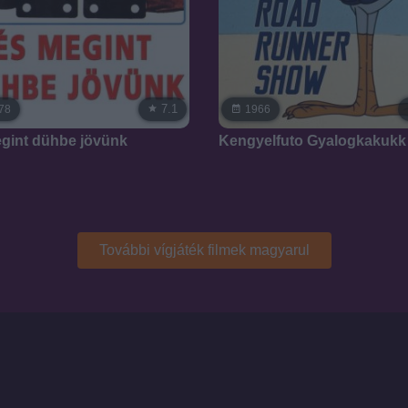
7.1
78
1966
gint dühbe jövünk
Kengyelfuto Gyalogkakukk
További vígjáték filmek magyarul