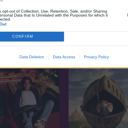
In
o opt-out of Collection, Use, Retention, Sale, and/or Sharing
ersonal Data that Is Unrelated with the Purposes for which it
lected.
7.1
Out
09
2023
rszak 3. - A dínók hajnala
CONFIRM
Családi kiruccanás
Data Deletion
Data Access
Privacy Policy