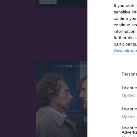
Hirdetés
If you wish 
sensitive in
confirm you
continue se
information 
further disc
participants
Downstream 
Persona
I want t
Opted 
I want t
Opted 
I want 
Advertis