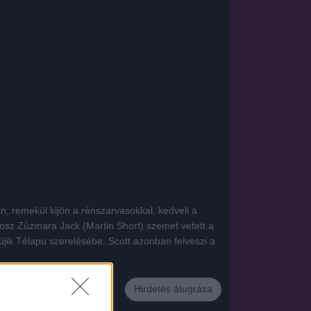
an, remekül kijön a rénszarvasokkal, kedveli a
osz Zúzmara Jack (Martin Short) szemet vetett a
újik Télapu szerelésébe. Scott azonban felveszi a
Hirdetés átugrása
App