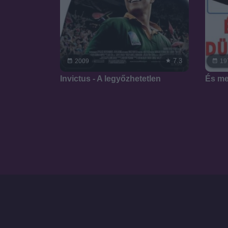
7.3
2009
19
Invictus - A legyőzhetetlen
És me