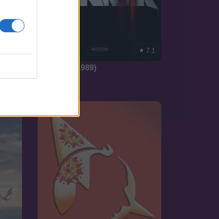
6.3
7.1
1989
A Bankár (1989)