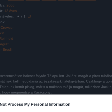
lva:
2006
ár:
12 éves
rtékelés:
7.1
lők:
 Crewson
kin
Reinhold
rgret
r Breslin
szerencsétlen baleset folytán Télapu lett. Jól érzi magát a piros ruháb
át neki kell megoldania az északi-sarki játékgyárban. Csakhogy a gon
 Télapunk kettőt pislog, máris a múltban találja magát, miközben Jack b
sz, hogy megmentse a Karácsonyt.
Not Process My Personal Information
Facebook
X
Pinterest
Viber
Whats