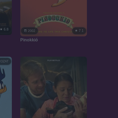
6.8
7.1
2002
Pinokkió
OZAT