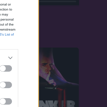
sonal or
ection to
ou may
 personal
out of the
 downstream
B’s List of