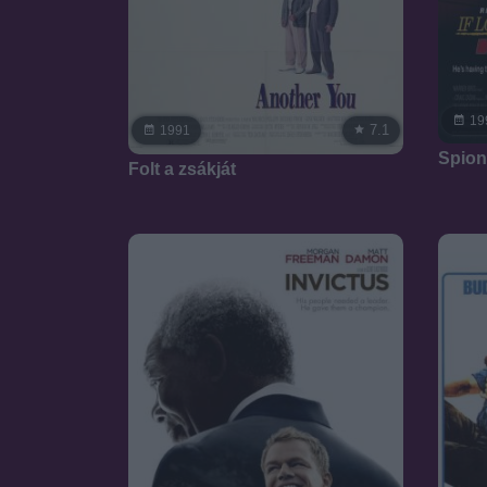
19
7.1
1991
Spion
Folt a zsákját