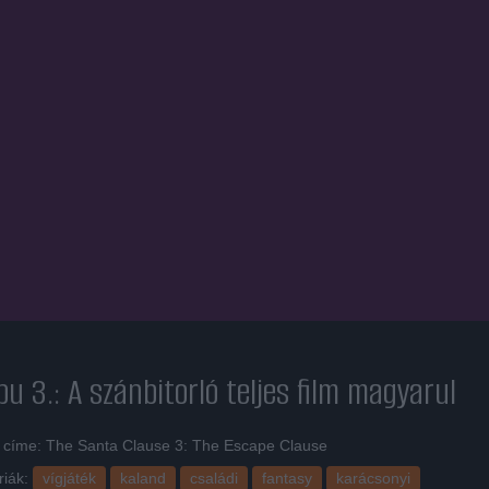
pu 3.: A szánbitorló
teljes film magyarul
i címe: The Santa Clause 3: The Escape Clause
riák:
vígjáték
kaland
családi
fantasy
karácsonyi