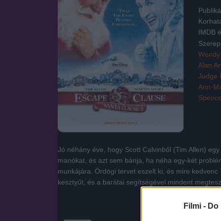
Publiká
Korhat
IMDB é
Szerep
Wendy
Alan Ar
Judge 
Ann-Ma
Spence
Jó néhány éve, hogy Scott Calvinből (Tim Allen) egy 
manókat, és azt sem bánja, ha néha egy-két problém
munkájára. Ördögi tervet eszelt ki, és mire kedvenc
kesztyűt, és a barátai segítségével mindent megte
Filmi -
Do 