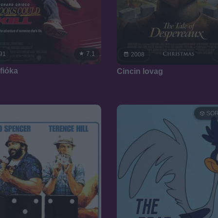
7.1
91
2008
fióka
Cincin lovag
SOR