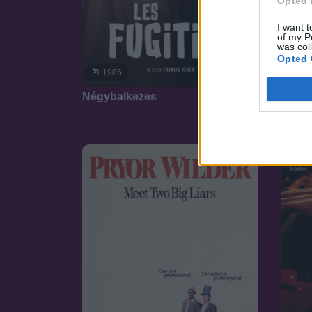
Opted 
I want t
of my P
was col
Opted 
20
7.0
1986
Jégko
Négybalkezes