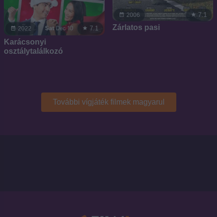
7.1
2006
Zárlatos pasi
7.1
2022
Karácsonyi
osztálytalálkozó
További vígjáték filmek magyarul