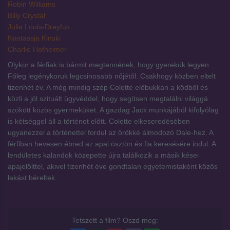
Robin Williams
Billy Crystal
Julia Louis-Dreyfus
Nastassja Kinski
Charlie Hofheimer
Olykor a férfiak is bármit megtennének, hogy gyerekük legyen.
Főleg legénykoruk legcsinosabb nőjétől. Csakhogy közben eltelt
tizenhét év. A még mindig szép Colette előbukkan a ködből és
közli a jól szituált ügyvéddel, hogy segítsen megtalálni világgá
szökött közös gyermeküket. A gazdag Jack munkájából kifolyólag
is kétséggel áll a történet előtt. Colette elkeseredésében
ugyanezzel a történettel fordul az örökké álmodozó Dale-hez. A
férfiban hevesen ébred az apai ösztön és fia keresésére indul. A
lendületes kalandok közepette újra találkozik a másik kései
apajelölttel, akivel tizenhét éve gondtalan egyetemistaként közös
lakást béreltek.
Tetszett a film? Oszd meg: