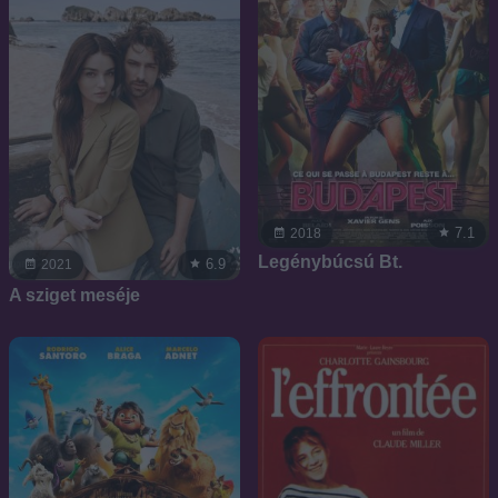
7.1
2018
Legénybúcsú Bt.
6.9
2021
A sziget meséje