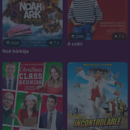
7.1
1985
7.1
2024
A csitri
Noé bárkája