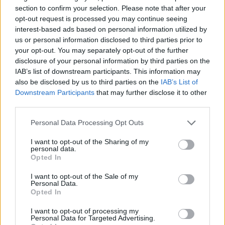
section to confirm your selection. Please note that after your
opt-out request is processed you may continue seeing
8.0
2016
7.1
1938
interest-based ads based on personal information utilized by
Voltron: A legendás
Párducbébi
us or personal information disclosed to third parties prior to
védelmező
your opt-out. You may separately opt-out of the further
disclosure of your personal information by third parties on the
IAB’s list of downstream participants. This information may
also be disclosed by us to third parties on the
IAB’s List of
Downstream Participants
that may further disclose it to other
third parties.
Personal Data Processing Opt Outs
I want to opt-out of the Sharing of my
personal data.
Opted In
I want to opt-out of the Sale of my
Personal Data.
Opted In
7.1
2024
7.2
1999
I want to opt-out of processing my
Personal Data for Targeted Advertising.
Cora Bora
Sztárom a párom