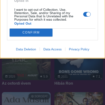
Opted In
I want to opt-out of Collection, Use,
Retention, Sale, and/or Sharing of my
Personal Data that Is Unrelated with the
Purposes for which it was collected.
Opted Out
CONFIRM
Data Deletion
Data Access
Privacy Policy
5.9
7.1
2025
2021
Az oxfordi évem
Hibás Ron
SOROZAT