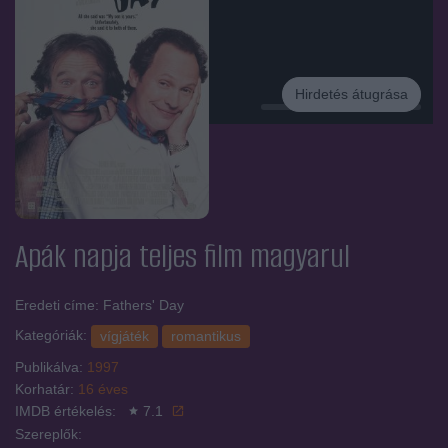
Hirdetés átugrása
Hirdetés
Apák napja
teljes film magyarul
Eredeti címe: Fathers' Day
Kategóriák:
vígjáték
romantikus
Publikálva:
1997
Korhatár:
16 éves
IMDB értékelés:
7.1
Szereplők: