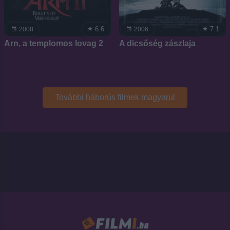
6.6
7.1
2008
2006
Arn, a templomos lovag 2
A dicsőség zászlaja
További háborús filmek magyarul