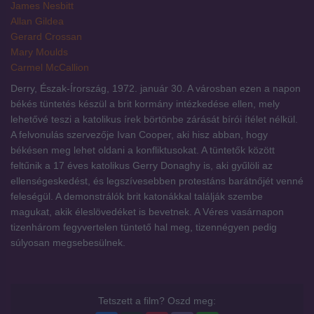
James Nesbitt
Allan Gildea
Gerard Crossan
Mary Moulds
Carmel McCallion
Derry, Észak-Írország, 1972. január 30. A városban ezen a napon
békés tüntetés készül a brit kormány intézkedése ellen, mely
lehetővé teszi a katolikus írek börtönbe zárását bírói ítélet nélkül.
A felvonulás szervezője Ivan Cooper, aki hisz abban, hogy
békésen meg lehet oldani a konfliktusokat. A tüntetők között
feltűnik a 17 éves katolikus Gerry Donaghy is, aki gyűlöli az
ellenségeskedést, és legszívesebben protestáns barátnőjét venné
feleségül. A demonstrálók brit katonákkal találják szembe
magukat, akik éleslövedéket is bevetnek. A Véres vasárnapon
tizenhárom fegyvertelen tüntető hal meg, tizennégyen pedig
súlyosan megsebesülnek.
Tetszett a film? Oszd meg: