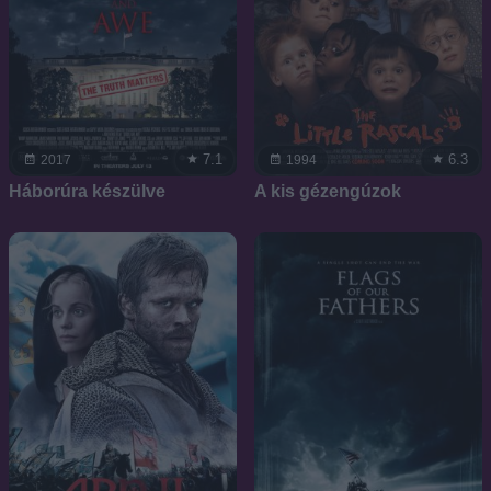
7.1
6.3
2017
1994
Háborúra készülve
A kis gézengúzok