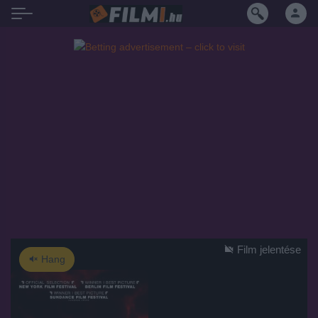
Film jelentése
Hang