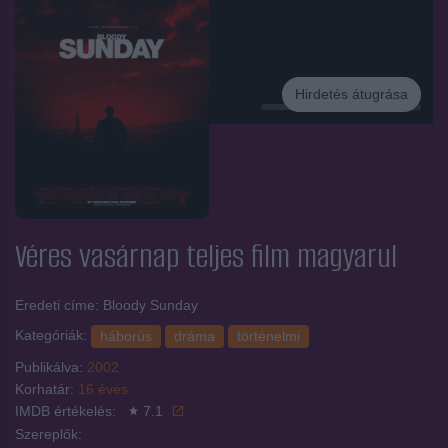
Hirdetés átugrása
Hirdetés
Véres vasárnap
teljes film magyarul
Eredeti címe: Bloody Sunday
Kategóriák:
háborús
dráma
történelmi
Publikálva:
2002
Korhatár:
16 éves
IMDB értékelés:
7.1
Szereplők: