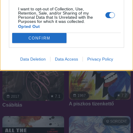
I want to opt-out of Collection, Use,
Retention, Sale, and/or Sharing of my
Personal Data that Is Unrelated with the
Purposes for which it was collected.
Opted Out
CONFIRM
Data Deletion
Data Access
Privacy Policy
7.7
1967
7.1
2017
A piszkos tizenkettő
Csábítás
SOROZAT