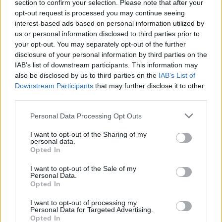
section to confirm your selection. Please note that after your
opt-out request is processed you may continue seeing
6.4
6.6
2001
2019
interest-based ads based on personal information utilized by
Ellenséges terület
La Llorona - A gyászoló
us or personal information disclosed to third parties prior to
asszony
your opt-out. You may separately opt-out of the further
disclosure of your personal information by third parties on the
IAB’s list of downstream participants. This information may
also be disclosed by us to third parties on the
IAB’s List of
Downstream Participants
that may further disclose it to other
third parties.
Personal Data Processing Opt Outs
I want to opt-out of the Sharing of my
personal data.
Opted In
I want to opt-out of the Sale of my
Personal Data.
Opted In
7.3
2000
I want to opt-out of processing my
4.9
2017
Personal Data for Targeted Advertising.
Nürnberg 2. rész
Opted In
A széf