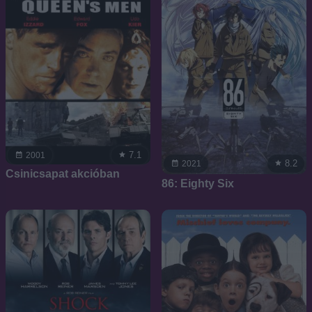
7.1
2001
8.2
2021
Csinicsapat akcióban
86: Eighty Six