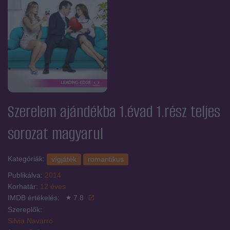
Szerelem ajándékba 1.évad 1.rész
teljes
sorozat magyarul
Kategóriák:
vígjáték
romantikus
Publikálva:
2014
Korhatár:
12 éves
IMDB értékelés:
7.8
Szereplők:
Silvia Navarro