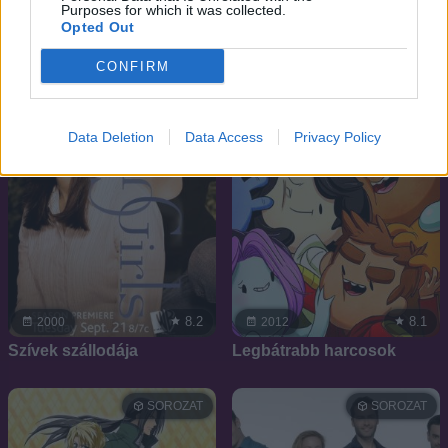
Purposes for which it was collected.
Opted Out
SOROZAT
SOROZAT
CONFIRM
Data Deletion
Data Access
Privacy Policy
8.2
8.1
2000
2012
Szívek szállodája
Legbátrabb harcosok
SOROZAT
SOROZAT