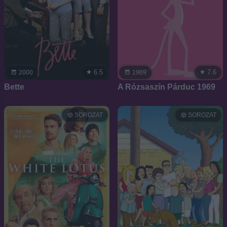
6.5
7.6
2000
1969
Bette
A Rózsaszín Párduc 1969
SOROZAT
SOROZAT