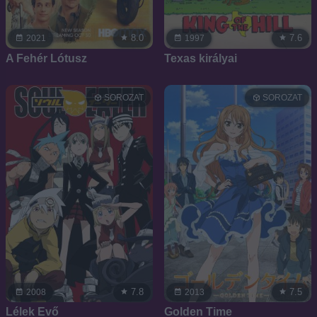
8.0
7.6
2021
1997
A Fehér Lótusz
Texas királyai
SOROZAT
SOROZAT
7.8
7.5
2008
2013
Lélek Evő
Golden Time