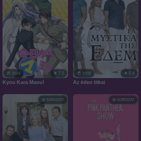
7.2
5.4
2004
2008
Kyou Kara Maou!
Az éden titkai
SOROZAT
SOROZAT