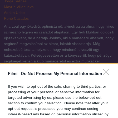
Jorge Salinas
Mayrín Villanueva
Adrian Uribe
René Casados
Ana Leal egy jókedvű, optimista nő, akinek az az álma, hogy híres
színésznő legyen és családot alapítson. Egy férfi klubban dolgozik
éjszakánként, de a barátja Johhny, aki a managere ahelyett, hogy
segítené megvalósítani az álmát, inkább visszatartja. Még
nehezebbé teszi a helyzetet, hogy mindenét elveszíti egy
katasztrófában. Kétségbeesetten arra kényszerül, hogy pénzügyi
segítséget kérjen a klub managerétől és extra munkát kell
vállalnia.
Filmi -
Do Not Process My Personal Information
If you wish to opt-out of the sale, sharing to third parties, or
Tetszett a sorozat? Oszd meg:
processing of your personal or sensitive information for
Facebook
X
Pinterest
Viber
WhatsApp
targeted advertising by us, please use the below opt-out
section to confirm your selection. Please note that after your
opt-out request is processed you may continue seeing
interest-based ads based on personal information utilized by