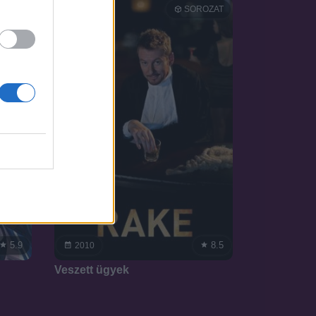
OZAT
SOROZAT
5.9
8.5
2010
Veszett ügyek