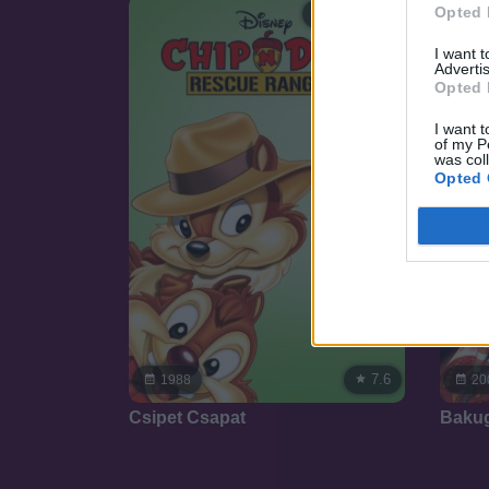
Opted 
SOROZAT
I want 
Advertis
Opted 
I want t
of my P
was col
Opted 
7.6
1988
20
Csipet Csapat
Baku