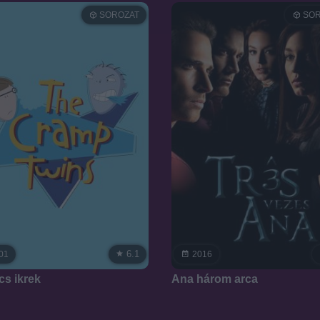
SOROZAT
SOR
6.1
01
2016
cs ikrek
Ana három arca