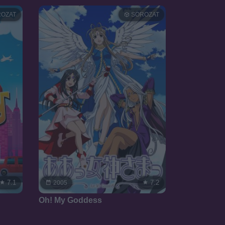
OZAT
SOROZAT
7.1
7.2
2005
Oh! My Goddess