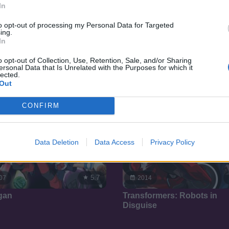
In
SOROZAT
SOR
to opt-out of processing my Personal Data for Targeted
ing.
In
o opt-out of Collection, Use, Retention, Sale, and/or Sharing
ersonal Data that Is Unrelated with the Purposes for which it
lected.
Out
CONFIRM
Data Deletion
Data Access
Privacy Policy
5.7
07
2014
gan
Transformers: Robots in
Disguise