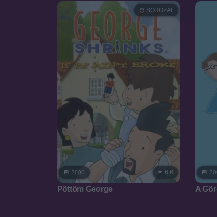
SOROZAT
6.6
2000
20
Pöttöm George
A Gör