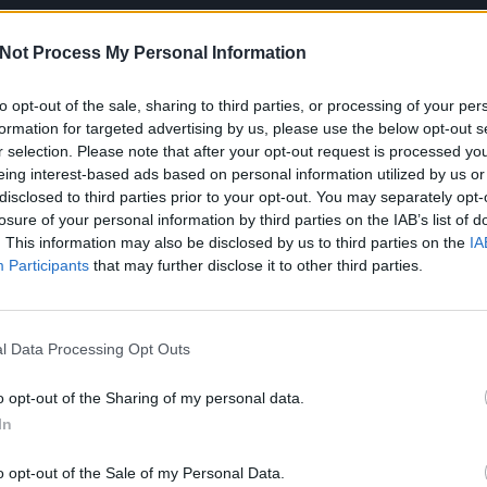
Not Process My Personal Information
to opt-out of the sale, sharing to third parties, or processing of your per
artást, neveli a testvéreit és támogatja az apját, aki minden pénzüket el
formation for targeted advertising by us, please use the below opt-out s
a, hogy szerelmes legyen. A gazdag Barisért (Burak Deniz) a város mind
r selection. Please note that after your opt-out request is processed y
t megtesz, hogy Filiz beleszeressen, még azt is, hogy szegénynek állít
eing interest-based ads based on personal information utilized by us or
disclosed to third parties prior to your opt-out. You may separately opt-
losure of your personal information by third parties on the IAB’s list of
. This information may also be disclosed by us to third parties on the
IA
Facebook
X
Pinterest
Viber
What
Participants
that may further disclose it to other third parties.
Tetszett a sorozat? Oszd meg:
l Data Processing Opt Outs
o opt-out of the Sharing of my personal data.
Hasonló sorozatok
In
o opt-out of the Sale of my Personal Data.