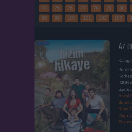
74
75
76
77
78
79
80
98
99
100
101
102
103
Az é
Kategó
Publiká
Korhat
IMDB é
Szerep
Hazal 
Burak 
Reha 
Yagiz 
Zeynep