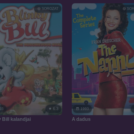
SOROZAT
SOR
6.3
93
1993
 Bill kalandjai
A dadus