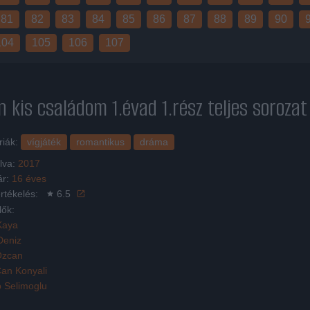
81
82
83
84
85
86
87
88
89
90
104
105
106
107
n kis családom 1.évad 1.rész
teljes soroza
riák:
vígjáték
romantikus
dráma
lva:
2017
ár:
16 éves
rtékelés:
6.5
lők:
Kaya
Deniz
Özcan
Can Konyali
 Selimoglu