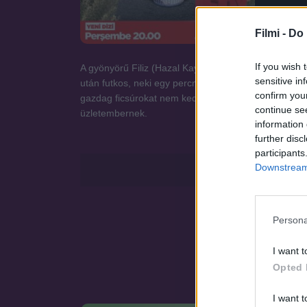
Hirdetés
Filmi -
Do 
If you wish 
A gyönyörű Filiz (Hazal Kaya) egyedül látja el a házt
sensitive in
után futkos, neki egy percnyi szabadideje sincs arr
confirm you
gazdag ficsúrokat nem kedvelő Filizbe. Baris minden
continue se
üzletembernek.
information 
further disc
participants
Downstream 
Persona
I want t
Opted 
I want t