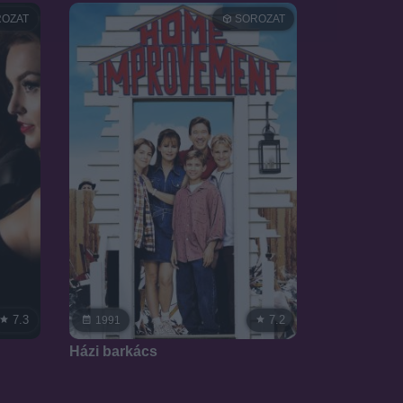
OZAT
SOROZAT
7.3
7.2
1991
Házi barkács