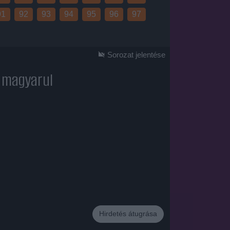
91
92
93
94
95
96
97
Sorozat jelentése
t magyarul
Hirdetés átugrása