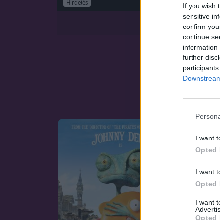
Hirdetés
If you wish 
sensitive in
confirm you
continue se
information 
further disc
participants
Downstream 
Persona
I want t
Opted 
I want t
Opted 
I want 
Advertis
Opted 