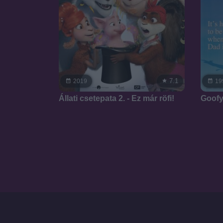
7.1
2019
19
Állati csetepata 2. - Ez már röfi!
Goofy 