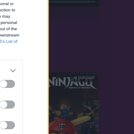
sonal or
ection to
App
ou may
 personal
out of the
 downstream
B’s List of
SOROZAT