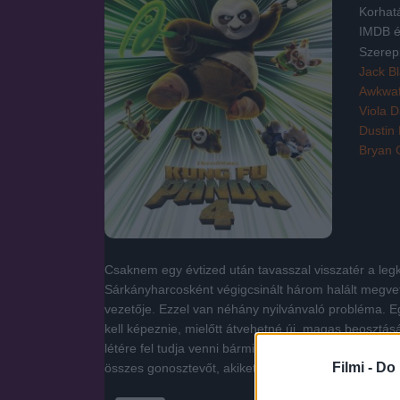
Korhat
IMDB é
Szerep
Jack B
Awkwaf
Viola D
Dustin
Bryan 
Csaknem egy évtized után tavasszal visszatér a le
Sárkányharcosként végigcsinált három halált megvető
vezetője. Ezzel van néhány nyilvánvaló probléma. Egy
kell képeznie, mielőtt átvehetné új, magas beosztá
létére fel tudja venni bármilyen lény alakját, legye
Filmi -
Do 
összes gonosztevőt, akiket Po átküldött a szellemek