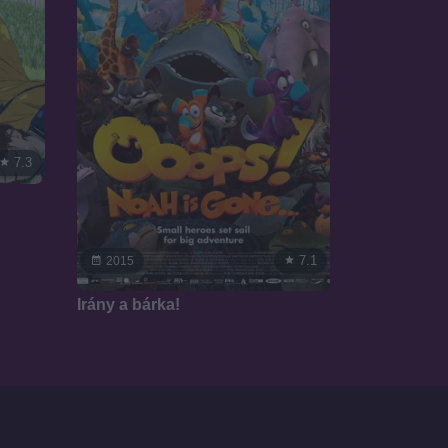
7.3
7.1
2015
Irány a bárka!