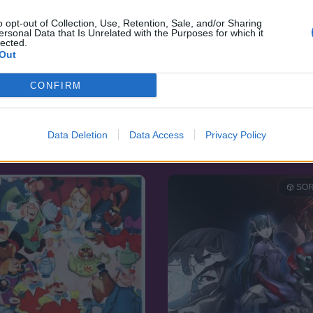
o opt-out of Collection, Use, Retention, Sale, and/or Sharing
ersonal Data that Is Unrelated with the Purposes for which it
lected.
Out
CONFIRM
2015
6.8
03
Barbie: Szuperhős hercegn
s Stitch
Data Deletion
Data Access
Privacy Policy
SOR