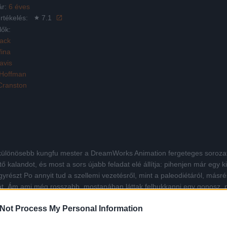
ár:
6 éves
rtékelés:
7.1
lők:
lack
ina
avis
 Hoffman
Cranston
gkülönösebb kungfu mester a DreamWorks Animation fergeteges sorozat
 kalandot, és most a sors újabb feladat elé állítja: pihenjen már egy 
részt Po annyit tud a szellemi vezetésről, mint a paleodiétáról, másrés
sát. Ám ami még rosszabb, mostanában láttak felbukkanni egy gonosz, 
n az nagy vagy kicsi. És Kaméleon ráveti dülledt kis szemét a bölcsessé
Not Process My Personal Information
 birodalmába.