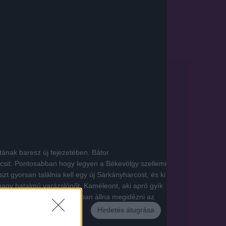
ának baresz új fejezetében. Bátor
kicsit. Pontosabban hogy legyen a Békevölgy szellemi
zt gyorsan találnia kell egy új Sárkányharcost, és ki
nagy hatalmú varázslónőt, Kaméleont, aki apró gyík
g pálcájára, amivel hatalmában állna megidézni az
Hirdetés átugrása