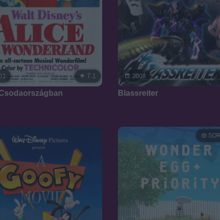
7.1
51
2008
 Csodaországban
Blassreiter
SOR