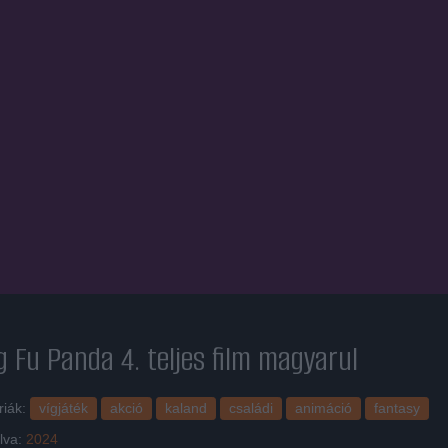
g Fu Panda 4.
teljes film magyarul
riák:
vígjáték
akció
kaland
családi
animáció
fantasy
lva:
2024