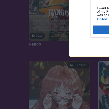
I want t
of my P
was col
Opted 
7.3
2011
20
Rango
Lilo é
SOROZAT