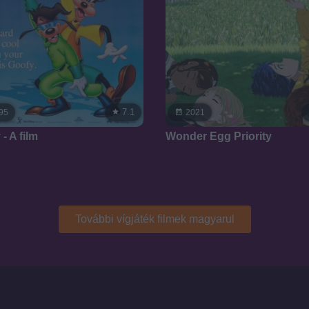
7.1
95
2021
- A film
Wonder Egg Priority
További vígjáték filmek magyarul