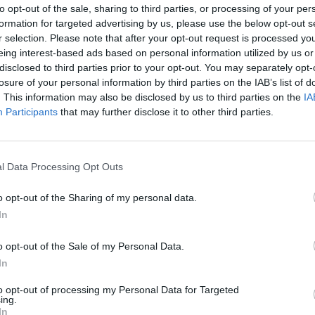
to opt-out of the sale, sharing to third parties, or processing of your per
formation for targeted advertising by us, please use the below opt-out s
Facebook
X
Pinterest
Viber
Whats
Tetszett a film? Oszd meg:
r selection. Please note that after your opt-out request is processed y
eing interest-based ads based on personal information utilized by us or
disclosed to third parties prior to your opt-out. You may separately opt-
losure of your personal information by third parties on the IAB’s list of
. This information may also be disclosed by us to third parties on the
IA
Participants
that may further disclose it to other third parties.
Hasonló teljes filmek magyarul
l Data Processing Opt Outs
SOROZAT
o opt-out of the Sharing of my personal data.
In
o opt-out of the Sale of my Personal Data.
In
to opt-out of processing my Personal Data for Targeted
ing.
In