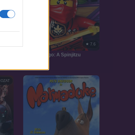
7.1
7.6
2011
ő!
Lego Ninjago: A Spinjitzu
mesterei
OZAT