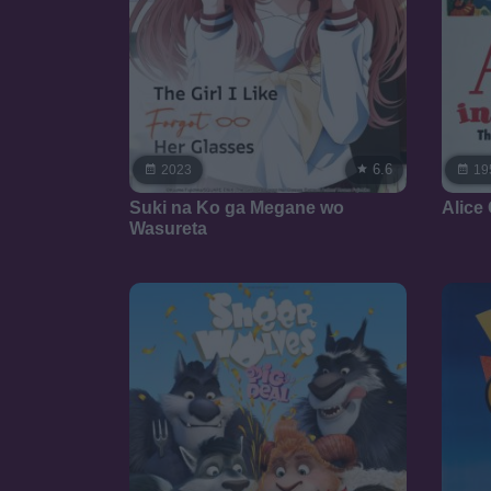
6.6
2023
19
Suki na Ko ga Megane wo
Alice
Wasureta