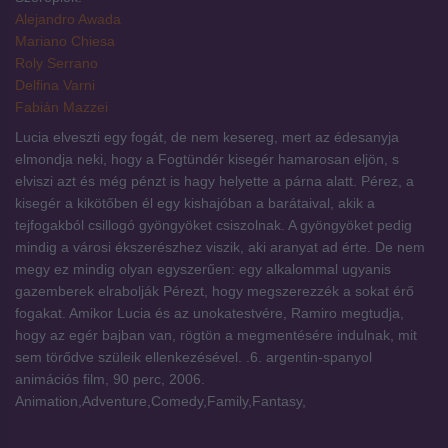
Alejandro Awada
Mariano Chiesa
Roly Serrano
Delfina Varni
Fabián Mazzei
Lucia elveszti egy fogát, de nem kesereg, mert az édesanyja
elmondja neki, hogy a Fogtündér kisegér hamarosan eljön, s
elviszi azt és még pénzt is hagy helyette a párna alatt. Pérez, a
kisegér a kikötőben él egy kishajóban a barátaival, akik a
tejfogakból csillogó gyöngyöket csiszolnak. A gyöngyöket pedig
mindig a városi ékszerészhez viszik, aki aranyat ad érte. De nem
megy ez mindig olyan egyszerűen: egy alkalommal ugyanis
gazemberek elrabolják Pérezt, hogy megszerezzék a sokat érő
fogakat. Amikor Lucia és az unokatestvére, Ramiro megtudja,
hogy az egér bajban van, rögtön a megmentésére indulnak, mit
sem törődve szüleik ellenkezésével. .6. argentin-spanyol
animációs film, 90 perc, 2006.
Animation,Adventure,Comedy,Family,Fantasy,