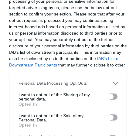
processing of your personal or sensitive information for
targeted advertising by us, please use the below opt-out
section to confirm your selection. Please note that after your
opt-out request is processed you may continue seeing
interest-based ads based on personal information utilized by
7.1
7.5
2019
2020
us or personal information disclosed to third parties prior to
Állati szövetség
Tarts velem, Doraemon 2.
your opt-out. You may separately opt-out of the further
disclosure of your personal information by third parties on the
IAB’s list of downstream participants. This information may
also be disclosed by us to third parties on the
IAB’s List of
Downstream Participants
that may further disclose it to other
third parties.
Personal Data Processing Opt Outs
I want to opt-out of the Sharing of my
personal data.
Opted In
I want to opt-out of the Sale of my
Personal Data.
Opted In