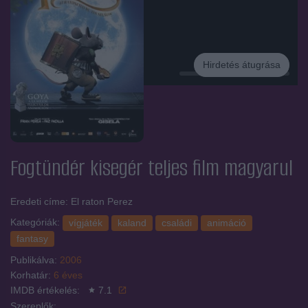
Hirdetés átugrása
Hirdetés
Fogtündér kisegér
teljes film magyarul
Eredeti címe: El raton Perez
Kategóriák:
vígjáték
kaland
családi
animáció
fantasy
Publikálva:
2006
Korhatár:
6 éves
IMDB értékelés:
7.1
Szereplők: