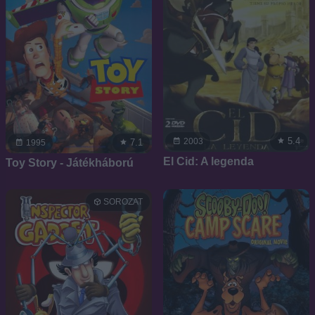
5.4
2003
7.1
1995
El Cid: A legenda
Toy Story - Játékháború
SOROZAT