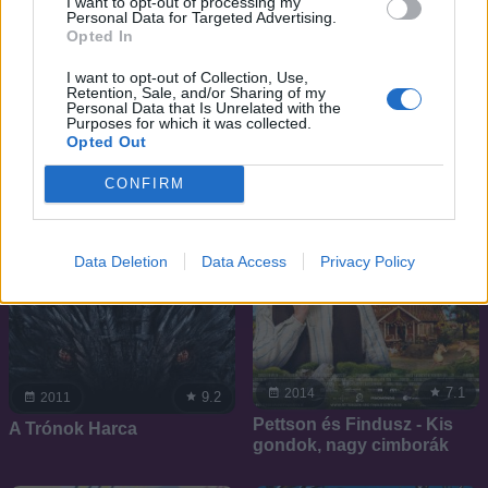
I want to opt-out of processing my
7.1
5.8
2008
2024
Personal Data for Targeted Advertising.
South Park: Képzeletfölde
A tigris tanítványa
Opted In
I want to opt-out of Collection, Use,
Retention, Sale, and/or Sharing of my
SOROZAT
Personal Data that Is Unrelated with the
Purposes for which it was collected.
Opted Out
CONFIRM
Data Deletion
Data Access
Privacy Policy
7.1
2014
9.2
2011
Pettson és Findusz - Kis
A Trónok Harca
gondok, nagy cimborák