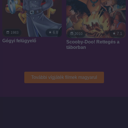
6.8
1983
7.1
2010
Gógyi felügyelő
Scooby-Doo! Rettegés a
táborban
További vígjáték filmek magyarul