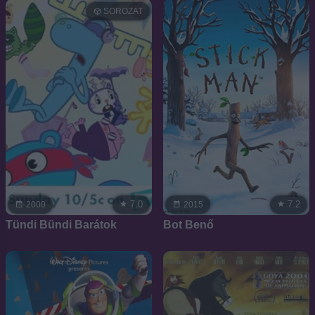
SOROZAT
7.0
7.2
2000
2015
Tündi Bündi Barátok
Bot Benő