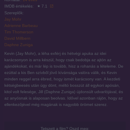
IMDB értékelés:
7.1
Szereplők:
Jay Mohr
Adrienne Barbeau
Tim Thomerson
David Millbern
Daphne Zuniga
Kevin (Jay Mohr), a léha exférj és hétvégi apuka az idei
karácsonyon is arra készül, hogy csak bedobja az ajtón az
ajándékokat, és már lép is tovább, hisz a rohanás a lételeme. De
ezúttal a kis Ben szívből jövő kívánsága valóra válik, és Kevin
minden reggel arra ébred, hogy ismét karácsony van. A kezdeti
kétségbeesés után úgy dönt, méltó bosszút áll egykori apósán,
kitol volt felesége, Jill (Daphne Zuniga) újdonsült udvarlójával, és
az anyósnak is alaposan beolvas. Idővel azonban rájön, hogy az
ellenkezőjével még magának is nagyobb örömet szerez.
Tetszett a film? Oszd meg: