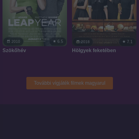
6.5
7.1
2010
2018
Szökőhév
Hölgyek feketében
További vígjáték filmek magyarul