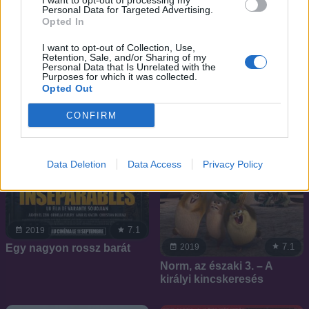
I want to opt-out of processing my
Kacsamesék - A film: Az
Nyakiglove
Personal Data for Targeted Advertising.
elveszett lámpa kincse
Opted In
I want to opt-out of Collection, Use,
Retention, Sale, and/or Sharing of my
Personal Data that Is Unrelated with the
Purposes for which it was collected.
Opted Out
CONFIRM
Data Deletion
Data Access
Privacy Policy
7.1
2019
7.1
2019
Egy nagyon rossz barát
Norm, az északi 3. – A
királyi kincskeresés