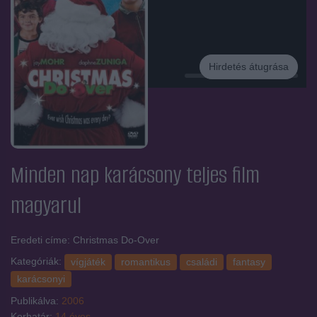
Hirdetés átugrása
Hirdetés
Minden nap karácsony
teljes film
magyarul
Eredeti címe: Christmas Do-Over
Kategóriák:
vígjáték
romantikus
családi
fantasy
karácsonyi
Publikálva:
2006
Korhatár:
14 éves