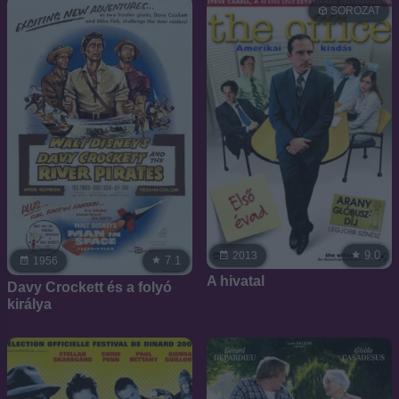
SOROZAT
9.0
2013
7.1
1956
A hivatal
Davy Crockett és a folyó
királya