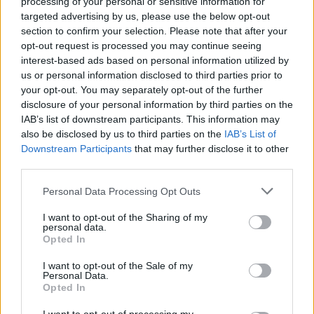
processing of your personal or sensitive information for
targeted advertising by us, please use the below opt-out
section to confirm your selection. Please note that after your
8.1
7.1
1998
2020
opt-out request is processed you may continue seeing
A Ravasz, az Agy és két
Volt egyszer egy
interest-based ads based on personal information utilized by
füstölgő puskacső
karácsonybolt
us or personal information disclosed to third parties prior to
your opt-out. You may separately opt-out of the further
disclosure of your personal information by third parties on the
IAB’s list of downstream participants. This information may
also be disclosed by us to third parties on the
IAB’s List of
Downstream Participants
that may further disclose it to other
third parties.
Personal Data Processing Opt Outs
I want to opt-out of the Sharing of my
personal data.
Opted In
I want to opt-out of the Sale of my
Personal Data.
Opted In
6.8
7.1
1990
2001