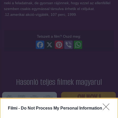
neki a feladatnak, de gyorsan rájönnek, hogy ezzel az ellenféllel
szemben csakis egymással társulva érhetik el céljukat.
.12.amerikai akció-vígjáték, 107 perc, 1999.
Tetszett a film? Oszd meg:
Facebook
X
Pinterest
Viber
WhatsApp
Hasonló teljes filmek magyarul
Filmi -
Do Not Process My Personal Information