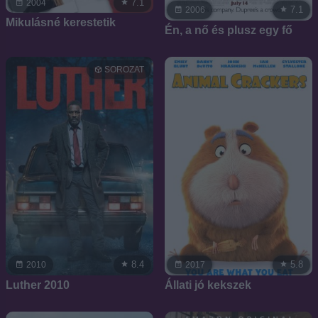
7.1
2004
7.1
2006
Mikulásné kerestetik
Én, a nő és plusz egy fő
SOROZAT
8.4
5.8
2010
2017
Luther 2010
Állati jó kekszek