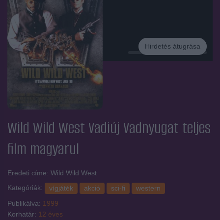
Hirdetés átugrása
Hirdetés
Wild Wild West Vadiúj Vadnyugat
teljes
film magyarul
Eredeti címe: Wild Wild West
Kategóriák:
vígjáték
akció
sci-fi
western
Publikálva:
1999
Korhatár:
12 éves