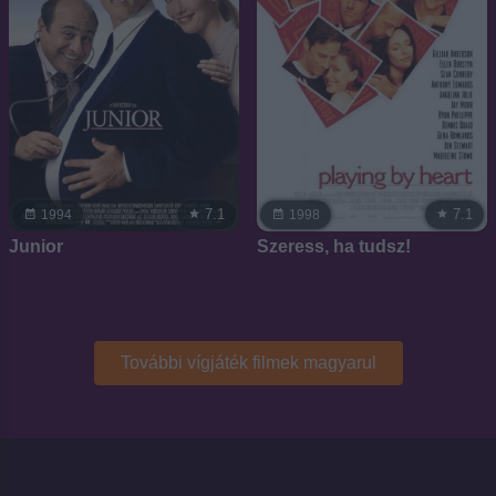
7.1
7.1
1994
1998
Junior
Szeress, ha tudsz!
További vígjáték filmek magyarul