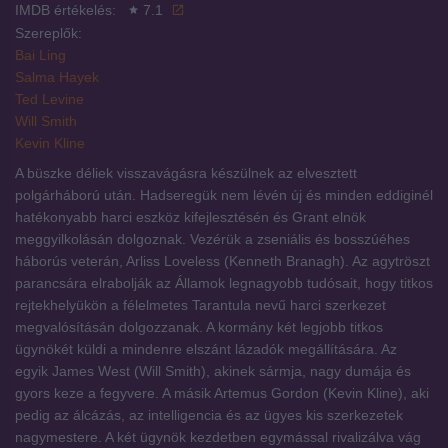
IMDB értékelés:
7.1
Szereplők:
Bai Ling
Salma Hayek
Ted Levine
Will Smith
Kevin Kline
A büszke déliek visszavágásra készülnek az elvesztett
polgárháború után. Hadseregük nem lévén új és minden eddiginél
hatékonyabb harci eszköz kifejlesztésén és Grant elnök
meggyilkolásán dolgoznak. Vezérük a zseniális és bosszúéhes
háborús veterán, Arliss Loveless (Kenneth Branagh). Az agytröszt
parancsára elrabolják az Államok legnagyobb tudósait, hogy titkos
rejtekhelyükön a félelmetes Tarantula nevű harci szerkezet
megvalósításán dolgozzanak. A kormány két legjobb titkos
ügynökét küldi a mindenre elszánt lázadók megállítására. Az
egyik James West (Will Smith), akinek sármja, nagy dumája és
gyors keze a fegyvere. A másik Artemus Gordon (Kevin Kline), aki
pedig az álcázás, az intelligencia és az ügyes kis szerkezetek
nagymestere. A két ügynök kezdetben egymással rivalizálva vág