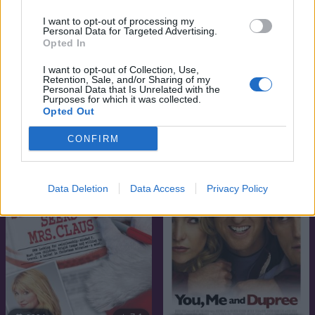
I want to opt-out of processing my
Personal Data for Targeted Advertising.
Opted In
I want to opt-out of Collection, Use,
7.6
7.1
2016
2011
Retention, Sale, and/or Sharing of my
Personal Data that Is Unrelated with the
Vaiana
Beltenyészet
Purposes for which it was collected.
Opted Out
CONFIRM
Data Deletion
Data Access
Privacy Policy