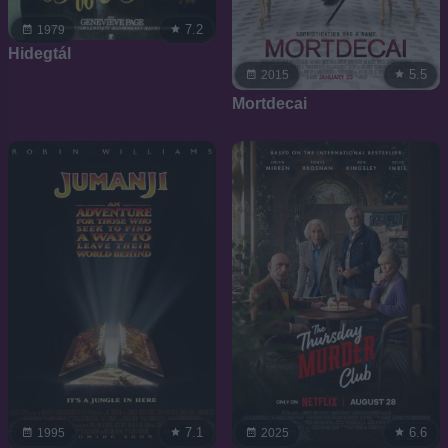
7.2
1979
Hidegtál
5.5
2015
Mortdecai
7.1
6.6
1995
2025