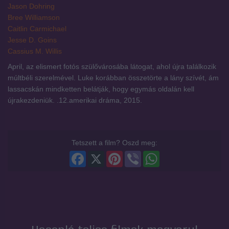
Jason Dohring
Bree Williamson
Caitlin Carmichael
Jesse D. Goins
Cassius M. Willis
April, az elismert fotós szülővárosába látogat, ahol újra találkozik
múltbéli szerelmével. Luke korábban összetörte a lány szívét, ám
lassacskán mindketten belátják, hogy egymás oldalán kell
újrakezdeniük. .12.amerikai dráma, 2015.
Tetszett a film? Oszd meg:
Facebook
X
Pinterest
Viber
WhatsApp