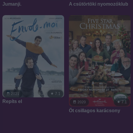
Jumanji.
A ​csütörtöki nyomozóklub
7.1
2021
Repíts el
7.1
2020
Öt csillagos karácsony