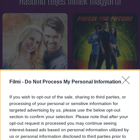
Hasonló teljes filmek magyarul
Filmi -
Do Not Process My Personal Information
If you wish to opt-out of the sale, sharing to third parties, or
processing of your personal or sensitive information for
5.8
7.1
2015
2002
targeted advertising by us, please use the below opt-out
Játszma vagy szerelem
Időstoppolók
section to confirm your selection. Please note that after your
opt-out request is processed you may continue seeing
interest-based ads based on personal information utilized by
us or personal information disclosed to third parties prior to