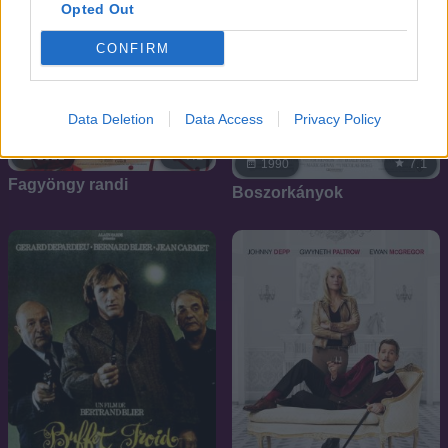
Opted Out
CONFIRM
Data Deletion
Data Access
Privacy Policy
7.1
2022
7.1
1990
Fagyöngy randi
Boszorkányok