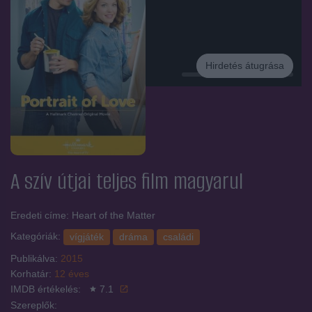
Hirdetés átugrása
Hirdetés
A szív útjai
teljes film magyarul
Eredeti címe: Heart of the Matter
Kategóriák:
vígjáték
dráma
családi
Publikálva:
2015
Korhatár:
12 éves
IMDB értékelés:
7.1
Szereplők: