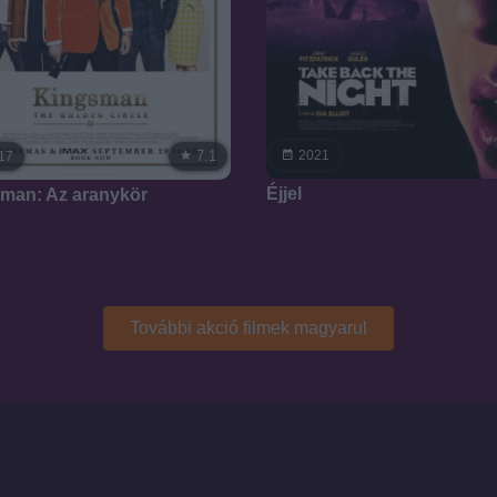
7.1
2021
17
Éjjel
man: Az aranykör
További akció filmek magyarul