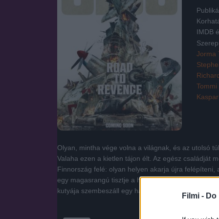
Publiká
Korhat
IMDB é
Szerep
Jorma 
Stephe
Richar
Tommi 
Kaspar
Olyan, mintha vége volna a világnak, és az utolsó 
Valaha ezen a kietlen tájon élt. Az egész családját m
Finnország felé: olyan helyen akarja újra felépíteni,
egy magasrangú tisztje a hallgatag férfi után küldi 
kutyája szembeszáll egy hadsereggel: és hiába prób
Filmi -
Do 