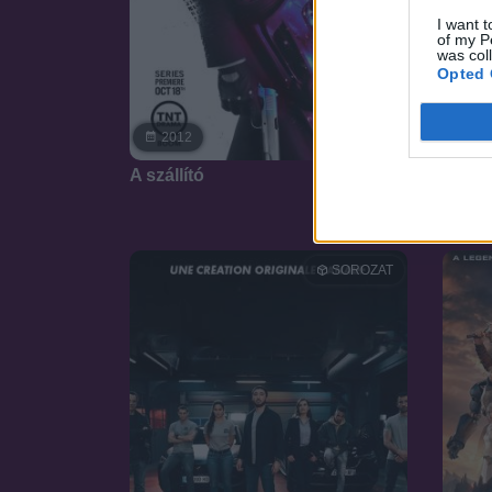
I want t
of my P
was col
Opted 
19
6.4
2012
A hét
A szállító
SOROZAT