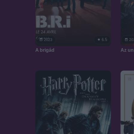
6.5
2023
20
A brigád
Az un