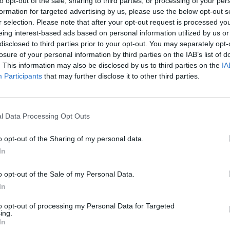
to opt-out of the sale, sharing to third parties, or processing of your per
Facebook
X
Pinterest
Viber
Whats
formation for targeted advertising by us, please use the below opt-out s
Tetszett a film? Oszd meg:
r selection. Please note that after your opt-out request is processed y
eing interest-based ads based on personal information utilized by us or
disclosed to third parties prior to your opt-out. You may separately opt-
losure of your personal information by third parties on the IAB’s list of
. This information may also be disclosed by us to third parties on the
IA
Participants
that may further disclose it to other third parties.
Hasonló teljes filmek magyarul
l Data Processing Opt Outs
o opt-out of the Sharing of my personal data.
In
o opt-out of the Sale of my Personal Data.
In
to opt-out of processing my Personal Data for Targeted
ing.
In