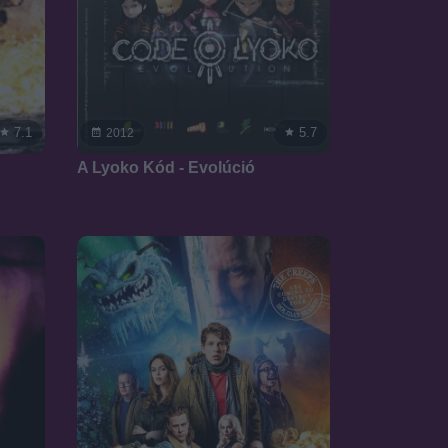
7.1
5.7
2012
A Lyoko Kód - Evolúció