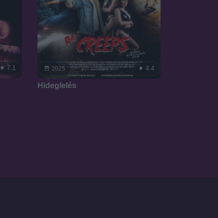
7.1
4.4
2025
Hideglelés