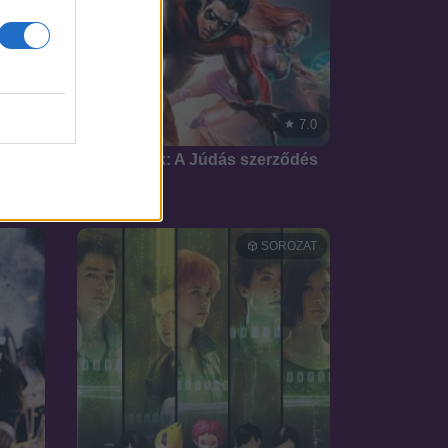
5.8
7.0
2017
Tini Titánok: A Júdás szerződés
SOROZAT