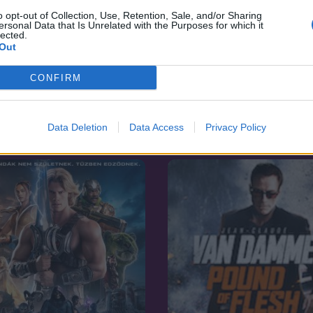
o opt-out of Collection, Use, Retention, Sale, and/or Sharing
ersonal Data that Is Unrelated with the Purposes for which it
lected.
Out
7.7
60
CONFIRM
2004
 mesterlövész
Nagy zűr Korzikán
Data Deletion
Data Access
Privacy Policy