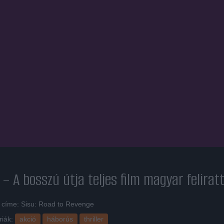
 – A bosszú útja
teljes film magyar feliratt
i címe: Sisu: Road to Revenge
riák:
akció
háborús
thriller