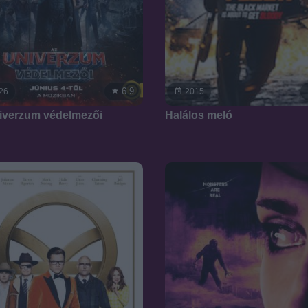
6.9
26
2015
iverzum védelmezői
Halálos meló