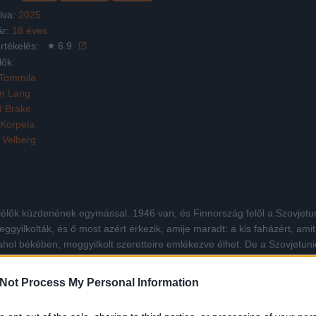
lva:
2025
ár:
18 éves
rtékelés:
6.9
lők:
Tommila
n Lang
d Brake
Korpela
 Velberg
túlélők küzdenének egymással. 1946 van, és Finnország felől a Szovjet
eggyilkolták, és ő most azért érkezik, amije maradt: a kis faházért, ami
 ahol békében, meggyilkolt szeretteire emlékezve élhet. De a Szovjetuni
az egyik legjobb emberét (Stephen Lang) – ő a felelős a jövevény csalá
álnak százféleképpen, kegyetlenül végezni vele, nem hajlandó meghaln
Not Process My Personal Information