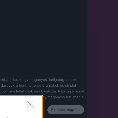
unióba érkezik egy magányos, hallgatag ember.
t darabokra bont, teherautóra pakol, és elindul
óból nem lehet csak úgy kiautózni. A titkosszolgálat
djának elpusztításáért is. Egy magányos férfi meg a
i.
Hirdetés átugrása