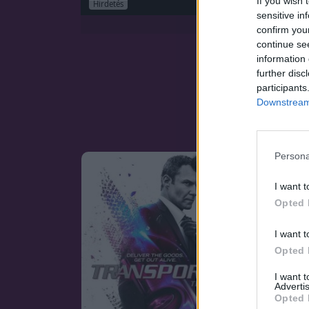
If you wish 
Hirdetés
sensitive in
confirm you
continue se
information 
further disc
participants
Downstream 
Persona
SOROZAT
I want t
Opted 
I want t
Opted 
I want 
Advertis
Opted 