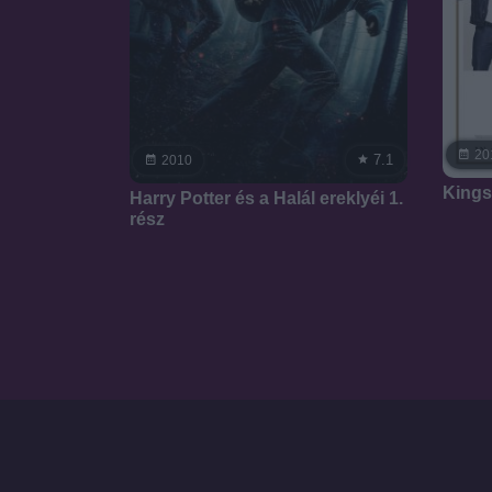
20
7.1
2010
Kings
Harry Potter és a Halál ereklyéi 1.
rész