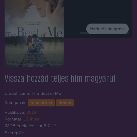
Hirdetés átugrása
Hirdetés
Vissza hozzád
teljes film magyarul
Eredeti címe: The Best of Me
Kategóriák:
romantikus
dráma
Publikálva:
2014
Korhatár:
12 éves
IMDB értékelés:
6.7
Szereplők: