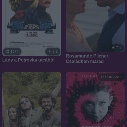
7.1
7.1
1974
Rosamunde Pilcher:
Lány a Petrovka utcából
Családban marad
SOROZAT