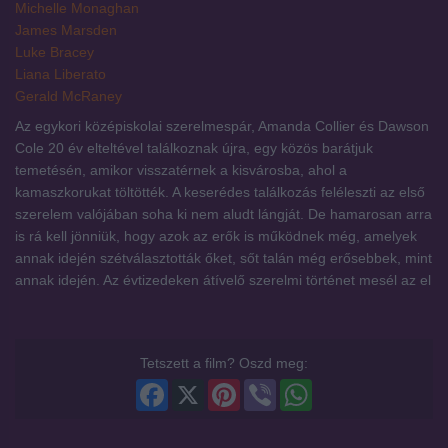
Michelle Monaghan
James Marsden
Luke Bracey
Liana Liberato
Gerald McRaney
Az egykori középiskolai szerelmespár, Amanda Collier és Dawson
Cole 20 év elteltével találkoznak újra, egy közös barátjuk
temetésén, amikor visszatérnek a kisvárosba, ahol a
kamaszkorukat töltötték. A keserédes találkozás feléleszti az első
szerelem valójában soha ki nem aludt lángját. De hamarosan arra
is rá kell jönniük, hogy azok az erők is működnek még, amelyek
annak idején szétválasztották őket, sőt talán még erősebbek, mint
annak idején. Az évtizedeken átívelő szerelmi történet mesél az el
Tetszett a film? Oszd meg:
Facebook
X
Pinterest
Viber
WhatsApp