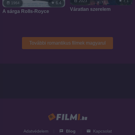
7.1
2023
6.4
1964
Váratlan szerelem
A sárga Rolls-Royce
További romantikus filmek magyarul
Adatvédelem
|
Blog
|
Kapcsolat