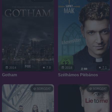
7.8
7.1
2014
2018
Gotham
Szélhámos Plébános
SOROZAT
SOROZAT