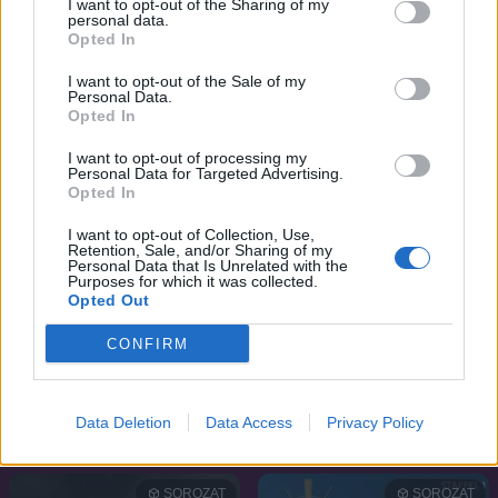
I want to opt-out of the Sharing of my
Drog-nyomozók
Csalás
personal data.
Opted In
SOROZAT
SOROZAT
I want to opt-out of the Sale of my
Personal Data.
Opted In
I want to opt-out of processing my
Personal Data for Targeted Advertising.
Opted In
I want to opt-out of Collection, Use,
Retention, Sale, and/or Sharing of my
Personal Data that Is Unrelated with the
Purposes for which it was collected.
Opted Out
CONFIRM
8.6
6.6
2011
2016
A híd
Hajsza a gyémántok
Data Deletion
Data Access
Privacy Policy
nyomában
SOROZAT
SOROZAT