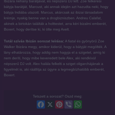
Ibizára néhány barátjával, és népszerű DJ lett. Zoe felkeresi
bátyja barátját, Marcust, aki annak idején azt hazudta neki, hogy
bátyja Indiába utazott. Marcus, akárcsak az ibizai társadalom
krémje, nyakig benne van a drogbizniszben. Andreu Calafat,
akinek a birtokán találták a holttestet, arra kéri bizalmi emberét,
Boxert, hogy derítse ki, ki ölte meg Axelt.
Totál szívás Ibizán sorozat leírása:
A fiatal és gyönyörű Zoe
Walker Ibizára megy, amikor kiderül, hogy a bátyját megölték. A
lány elhatározza, hogy addig nem hagyja el a szigetet, amíg ki
nem deríti, hogy mibe keveredett bele Alex, aki rendkívül
népszerű DJ volt. Alex halála felkelti a sziget oligarchájának a
figyelmét is, aki ráállítja az ügyre a legmegbízhatóbb emberét,
Boxert.
Tetszett a sorozat? Oszd meg:
Facebook
X
Pinterest
Viber
WhatsApp