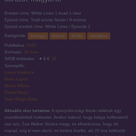
Eredeti címe: White Lines 1.évad 1.rész
Epizód címe: Totál szívás Ibizán / A múmia
Epizód eredeti címe: White Lines / Episode 1
Kategóriák:
bűnügyi
dráma
thriller
misztikus
Publikálva:
2020
Korhatár:
18 éves
IMDB értékelés:
6.6
Szereplők:
Laura Haddock
Nuno Lopes
Marta Milans
Daniel Mays
Juan Diego Botto
Aktuális rész tartalma:
A spanyolországi Ibizán találnak egy
mumifikálódott holttestet. Amikor kiderül, hogy bátyja holttestéről
van szó, Zoe Walker Ibizára megy, és elhatározza, hogy ott
marad, míg ki nem deríti, mi történt Axellel, aki 20 éve költözött