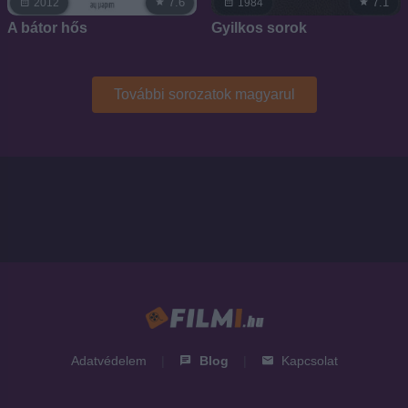
7.6
7.1
2012
1984
A bátor hős
Gyilkos sorok
További sorozatok magyarul
Adatvédelem
|
Blog
|
Kapcsolat