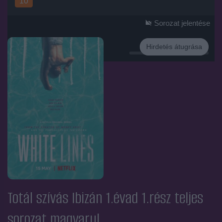
10
Sorozat jelentése
Hirdetés átugrása
Hirdetés
Totál szívás Ibizán 1.évad 1.rész
teljes
sorozat magyarul