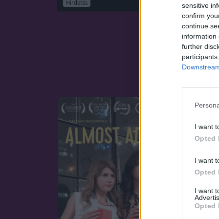
Hirdetés
sensitive in
confirm you
continue se
information 
further disc
participants
Downstream 
Persona
I want t
Opted 
I want t
Opted 
I want 
Advertis
Opted 