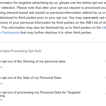
Tetszett a film? Oszd meg:
formation for targeted advertising by us, please use the below opt-out s
r selection. Please note that after your opt-out request is processed y
eing interest-based ads based on personal information utilized by us or
disclosed to third parties prior to your opt-out. You may separately opt-
losure of your personal information by third parties on the IAB’s list of
. This information may also be disclosed by us to third parties on the
IA
Hasonló teljes filmek magyarul
Participants
that may further disclose it to other third parties.
l Data Processing Opt Outs
o opt-out of the Sharing of my personal data.
In
o opt-out of the Sale of my Personal Data.
In
to opt-out of processing my Personal Data for Targeted
ing.
In