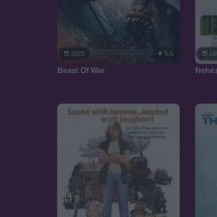
5.5
2025
19
Beast Of War
Nehéz