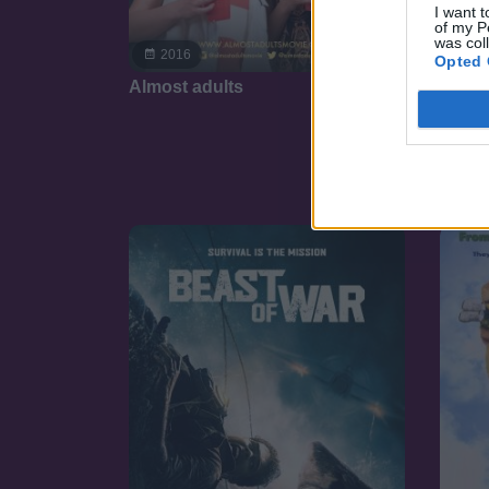
I want t
of my P
was col
7.1
2016
Opted 
Almost adults
20
Perzs