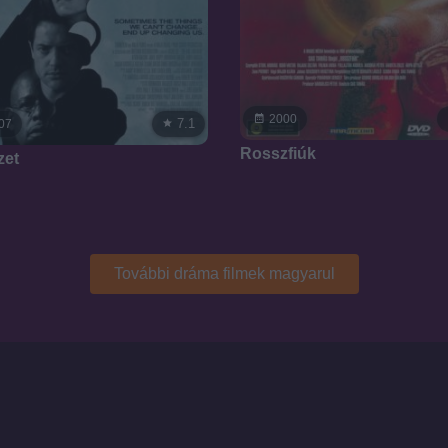
2000
7.1
07
Rosszfiúk
zet
További dráma filmek magyarul