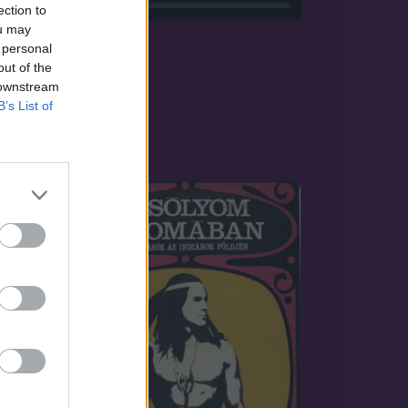
ection to
ou may
 personal
out of the
 downstream
B’s List of