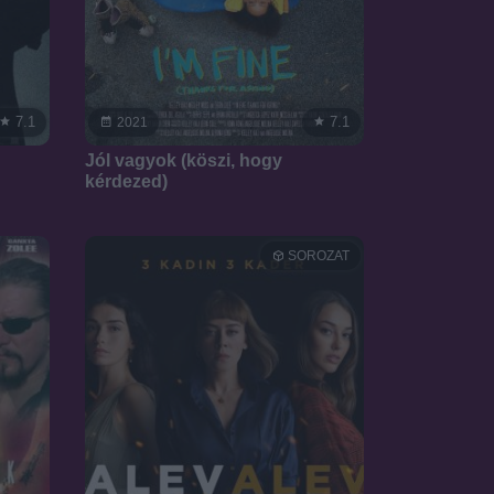
7.1
7.1
2021
Jól vagyok (köszi, hogy
kérdezed)
SOROZAT