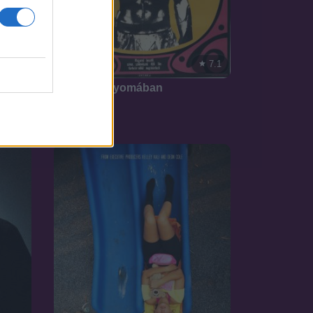
7.1
1968
7.1
A sólyom nyomában