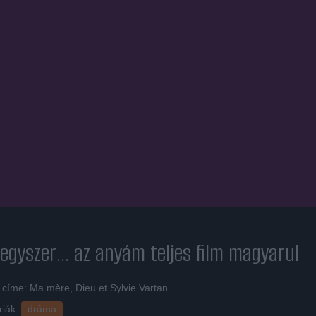
 egyszer... az anyám
teljes film magyarul
 címe: Ma mère, Dieu et Sylvie Vartan
riák:
dráma