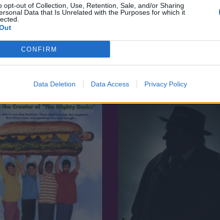
o opt-out of Collection, Use, Retention, Sale, and/or Sharing
ersonal Data that Is Unrelated with the Purposes for which it
lected.
Out
CONFIRM
7.1
23
2017
a család lenni New York
A Pentagon titkai
Data Deletion
Data Access
Privacy Policy