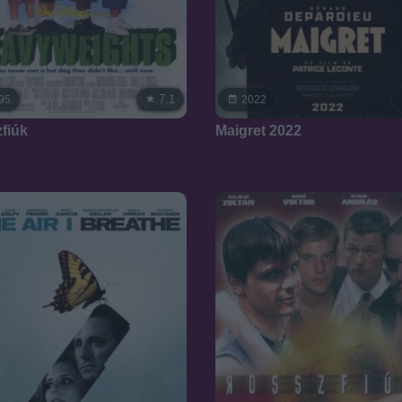
7.1
95
2022
fiúk
Maigret 2022