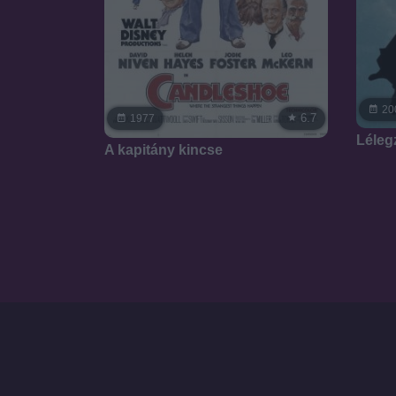
20
6.7
1977
Léleg
A kapitány kincse