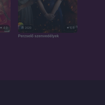
4.9
6.8
2020
Perzselő szenvedélyek