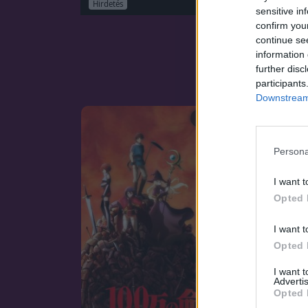
Hirdetés
sensitive in
confirm you
continue se
information 
further disc
participants
Downstream 
SOROZAT
Persona
I want t
Opted 
I want t
Opted 
I want 
Advertis
Opted 