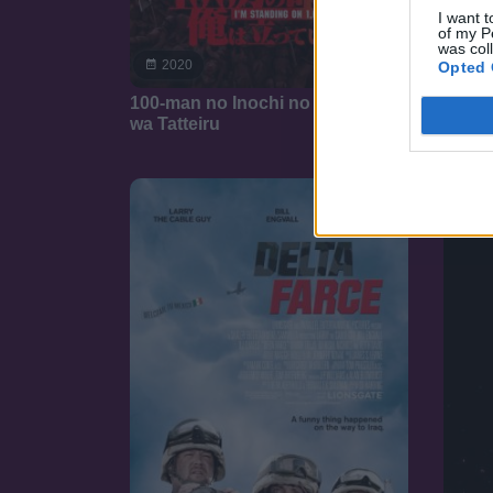
I want t
of my P
was col
6.4
2020
20
Opted 
100-man no Inochi no Ue ni Ore
Aquam
wa Tatteiru
királ