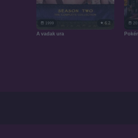
6.2
1999
20
A vadak ura
Pokém