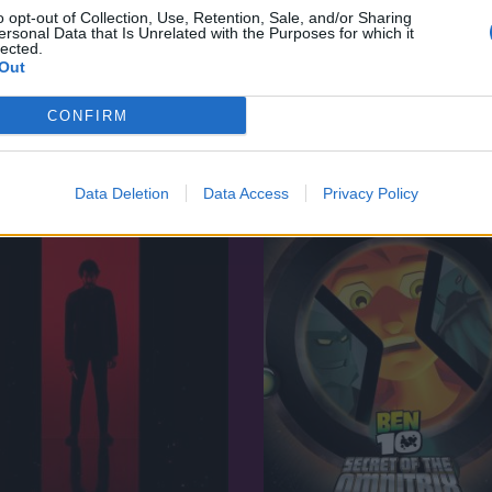
o opt-out of Collection, Use, Retention, Sale, and/or Sharing
ersonal Data that Is Unrelated with the Purposes for which it
lected.
5.6
2020
23
Out
Varsó királya
an és az elveszett
CONFIRM
yság
Data Deletion
Data Access
Privacy Policy