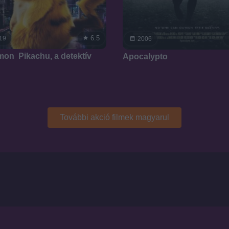
6.5
19
2006
on  Pikachu, a detektív
Apocalypto
További akció filmek magyarul