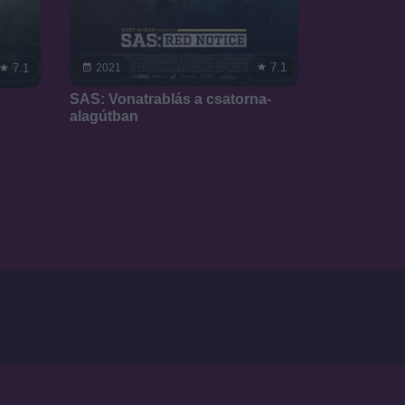
7.1
7.1
2021
SAS: Vonatrablás a csatorna-
alagútban