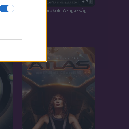
7.1
2020
Jönnek a törökök: Az igazság
kardja
7.4