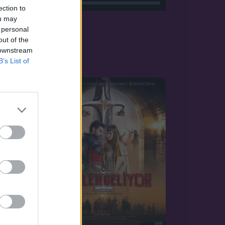
ection to
ou may
 personal
out of the
 downstream
B’s List of
OZAT