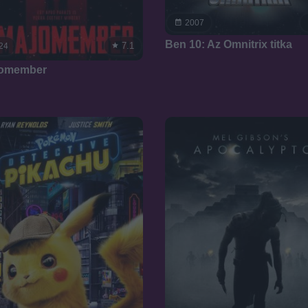
2007
Ben 10: Az Omnitrix titka
7.1
24
jomember