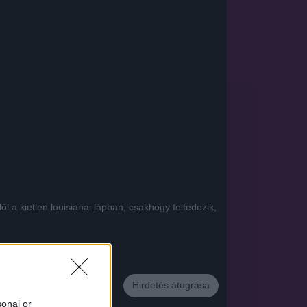
 a kietlen louisianai lápban, csakhogy felfedezik,
App
Hirdetés átugrása
sonal or