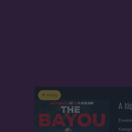
Hang
A lá
Eredet
Kategó