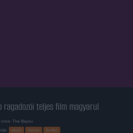
p ragadozói
teljes film magyarul
i címe: The Bayou
riák:
akció
horror
thriller