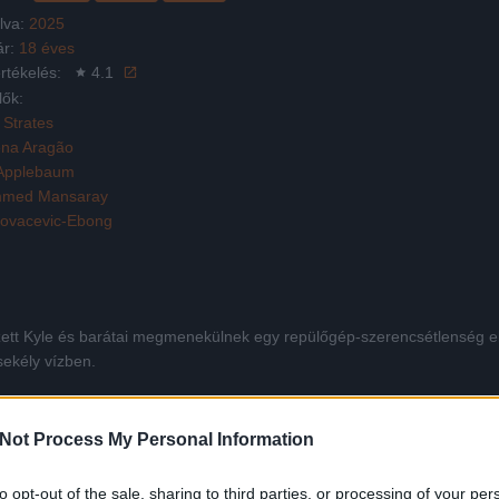
lva:
2025
ár:
18 éves
rtékelés:
4.1
lők:
 Strates
na Aragão
 Applebaum
med Mansaray
Kovacevic-Ebong
zett Kyle és barátai megmenekülnek egy repülőgép-szerencsétlenség elől
sekély vízben.
Not Process My Personal Information
Facebook
X
Pinterest
Viber
Whats
Tetszett a film? Oszd meg:
to opt-out of the sale, sharing to third parties, or processing of your per