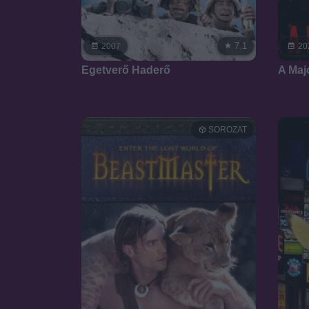
7.1
2007
20
Egetverő Haderő
A Ma
SOROZAT