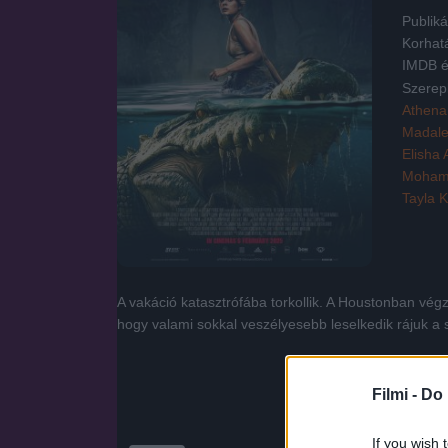
Publiká
Korhat
IMDB é
Szerep
Athena
Madale
Elisha
Moham
Tayla 
A vakáció katasztrófába torkollik. A Houstonban vég
hogy valami sokkal veszélyesebb leselkedik rájuk a 
Filmi -
Do 
If you wish 