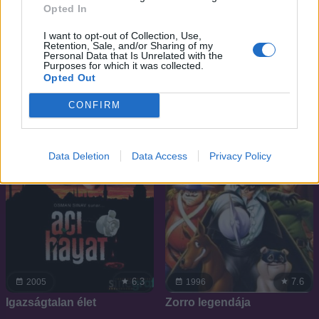
Opted In
8.7
7.4
1987
2011
I want to opt-out of Collection, Use,
Retention, Sale, and/or Sharing of my
Star Trek: Az új nemzedék
Blue exorcist
Personal Data that Is Unrelated with the
Purposes for which it was collected.
Opted Out
SOROZAT
SOROZAT
CONFIRM
Data Deletion
Data Access
Privacy Policy
6.3
7.6
2005
1996
Igazságtalan élet
Zorro legendája