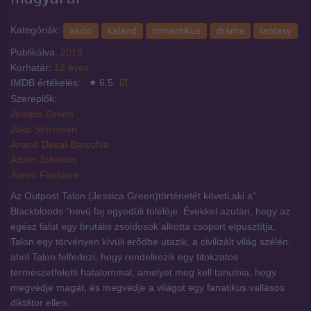
Kategóriák:
akció
kaland
romantikus
dráma
fantasy
Publikálva:
2018
Korhatár:
12 éves
IMDB értékelés:
6.5
Szereplők:
Jessica Green
Jake Stormoen
Anand Desai-Barochia
Adam Johnson
Aaron Fontaine
Az Outpost Talon (Jessica Green)történetét követi,aki a"
Blackbloods "nevű faj egyedüli túlélője. Évekkel azután, hogy az
egész falut egy brutális zsoldosok alkotta csoport elpusztítja,
Talon egy törvényen kívüli erődbe utazik, a civilizált világ szélén,
ahol Talon felfedezi, hogy rendelkezik egy titokzatos
természetfeletti hatalommal, amelyet meg kell tanulnia, hogy
megvédje magát, és megvédje a világot egy fanatikus vallásos
diktátor ellen.