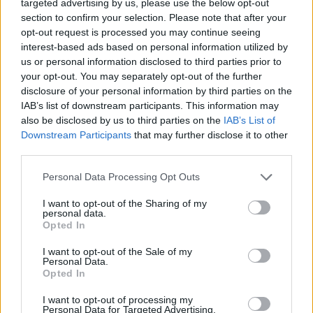
targeted advertising by us, please use the below opt-out
section to confirm your selection. Please note that after your
opt-out request is processed you may continue seeing
interest-based ads based on personal information utilized by
us or personal information disclosed to third parties prior to
your opt-out. You may separately opt-out of the further
7.0
8.3
2007
2017
disclosure of your personal information by third parties on the
IAB’s list of downstream participants. This information may
Viharsólymok
Made in Abyss
also be disclosed by us to third parties on the
IAB’s List of
Downstream Participants
that may further disclose it to other
SOROZAT
SOROZAT
third parties.
Personal Data Processing Opt Outs
I want to opt-out of the Sharing of my
personal data.
Opted In
I want to opt-out of the Sale of my
Personal Data.
Opted In
I want to opt-out of processing my
Personal Data for Targeted Advertising.