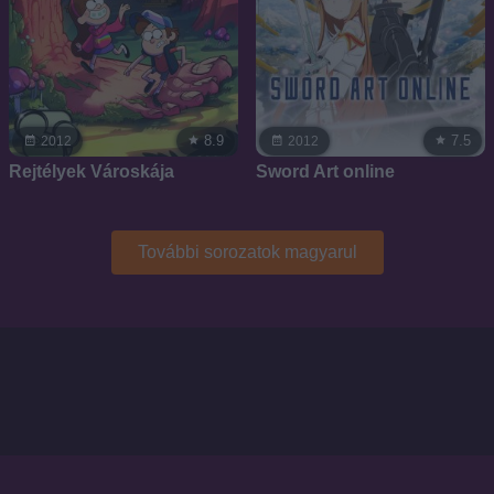
8.9
7.5
2012
2012
Rejtélyek Városkája
Sword Art online
További sorozatok magyarul