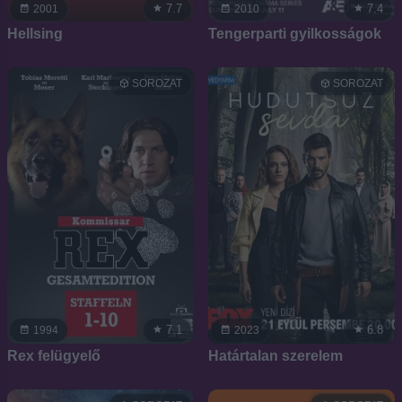
7.7
7.4
2001
2010
Hellsing
Tengerparti gyilkosságok
SOROZAT
SOROZAT
7.1
6.8
1994
2023
Rex felügyelő
Határtalan szerelem