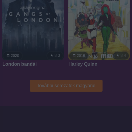
8.0
8.4
2020
2019
London bandái
Harley Quinn
További sorozatok magyarul