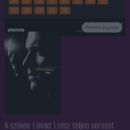
10
11
12
13
14
15
16
17
18
19
20
21
22
Sorozat jelentése
Hirdetés átugrása
Hirdetés
A szökés 1.évad 1.rész
teljes sorozat