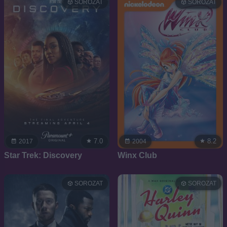
SOROZAT
SOROZAT
7.0
8.2
2017
2004
Star Trek: Discovery
Winx Club
SOROZAT
SOROZAT