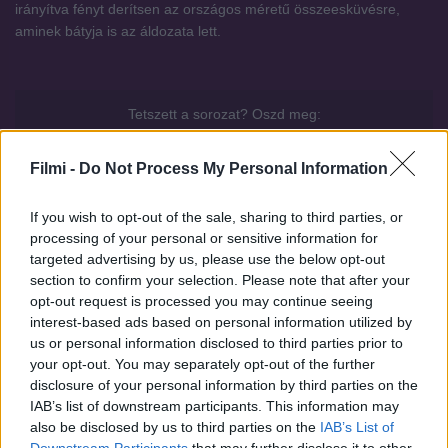
irányítva fényt derítsen az országos méretű összeesküvésre,
aminek bátyja is az áldozata lett.
Tetszett a sorozat? Oszd meg:
Facebook
X
Pinterest
Viber
WhatsApp
Filmi -
Do Not Process My Personal Information
If you wish to opt-out of the sale, sharing to third parties, or
processing of your personal or sensitive information for
targeted advertising by us, please use the below opt-out
Hasonló sorozatok
section to confirm your selection. Please note that after your
opt-out request is processed you may continue seeing
interest-based ads based on personal information utilized by
us or personal information disclosed to third parties prior to
SOROZAT
SOROZAT
your opt-out. You may separately opt-out of the further
disclosure of your personal information by third parties on the
IAB’s list of downstream participants. This information may
also be disclosed by us to third parties on the
IAB’s List of
Downstream Participants
that may further disclose it to other