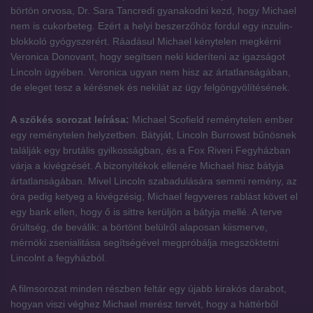
börtön orvosa, Dr. Sara Tancredi gyanakodni kezd, hogy Michael
nem is cukorbeteg. Ezért a helyi beszerzőhöz fordul egy inzulin-
blokkoló gyógyszerért. Ráadásul Michael kénytelen megkérni
Veronica Donovant, hogy segítsen neki kideríteni az igazságot
Lincoln ügyében. Veronica ugyan nem hisz az ártatlanságában,
de eleget tesz a kérésnek és nekilát az ügy felgöngyölítésének.
A szökés sorozat leírása:
Michael Scofield reménytelen ember
egy reménytelen helyzetben. Bátyját, Lincoln Burrowst bűnösnek
találják egy brutális gyilkosságban, és a Fox Riveri Fegyházban
várja a kivégzését. A bizonyítékok ellenére Michael hisz bátyja
ártatlanságában. Mivel Lincoln szabadulására semmi remény, az
óra pedig ketyeg a kivégzésig, Michael fegyveres rablást követ el
egy bank ellen, hogy ő is sittre kerüljön a bátyja mellé. A terve
őrültség, de beválik: a börtönt belülről alaposan kiismerve,
mérnöki zsenialitása segítségével megpróbálja megszöktetni
Lincolnt a fegyházból.
A filmsorozat minden részben feltár egy újabb kirakós darabot,
hogyan viszi véghez Michael merész tervét, hogy a háttérből