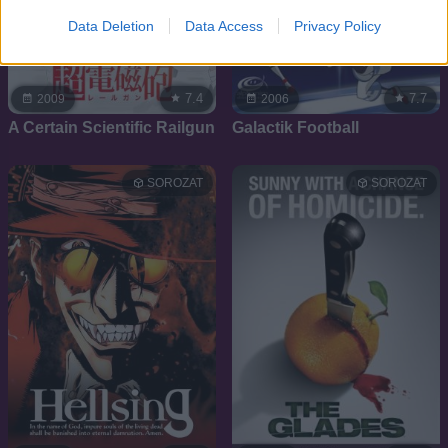
Data Deletion
Data Access
Privacy Policy
7.4
7.7
2009
2006
A Certain Scientific Railgun
Galactik Football
SOROZAT
SOROZAT