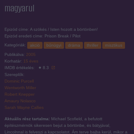
magyarul
Epizód címe: A szökés / Isten hozott a börtönben!
Epizód eredeti címe: Prison Break / Pilot
Kategóriák:
akció
bűnügyi
dráma
thriller
misztikus
Publikálva:
2005
Korhatár:
15 éves
IMDB értékelés:
8.3
Szereplők:
Dominic Purcell
Wentworth Miller
Robert Knepper
Amaury Nolasco
Sarah Wayne Callies
Aktuális rész tartalma:
Michael Scofield, a befutott
építészmérnök sikeresen bejut a börtönbe, és bátyjával,
Lincolnnal is felveszi a kapcsolatot. Ám terve bajba kerül, mikor a