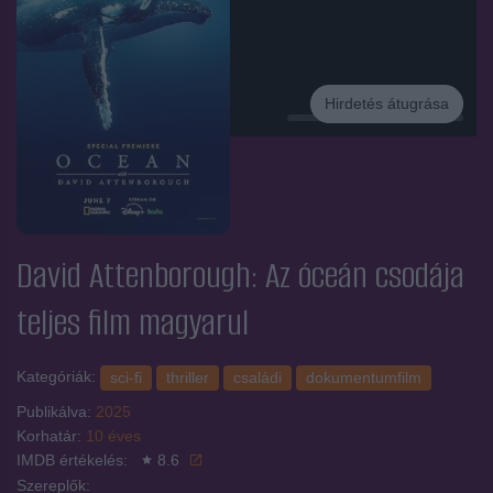
Hirdetés átugrása
Hirdetés
David Attenborough: Az óceán csodája
teljes film magyarul
Kategóriák:
sci-fi
thriller
családi
dokumentumfilm
Publikálva:
2025
Korhatár:
10 éves
IMDB értékelés:
8.6
Szereplők: