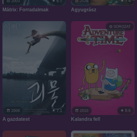
6.7
7.4
2003
2026
Mátrix: Forradalmak
Agyugrász
SOROZAT
7.1
8.6
2006
2010
A gazdatest
Kalandra fel!