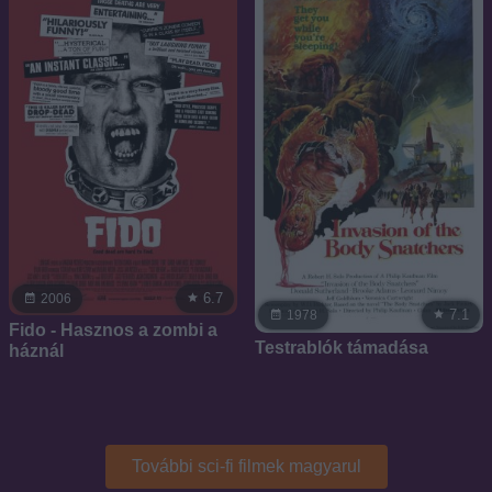
6.7
2006
7.1
1978
Fido - Hasznos a zombi a
Testrablók támadása
háznál
További sci-fi filmek magyarul