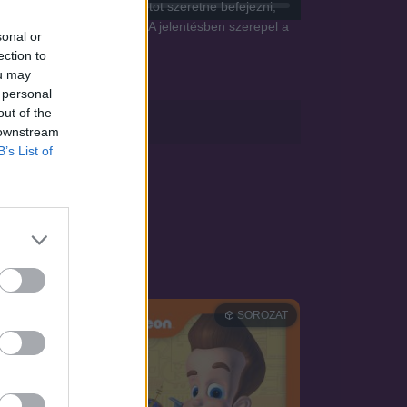
Senomiya egy óriási robotot szeretne befejezni,
a Kimijima-jelentés lesz. A jelentésben szerepel a
sonal or
ection to
ou may
 personal
out of the
sApp
 downstream
B’s List of
OZAT
SOROZAT