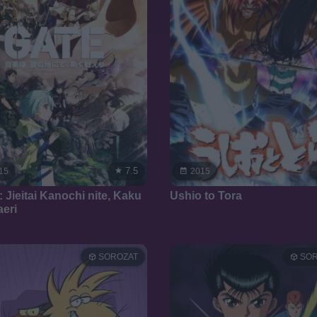
7.5
15
2015
 Jieitai Kanochi nite, Kaku
Ushio to Tora
aeri
SOROZAT
SOR