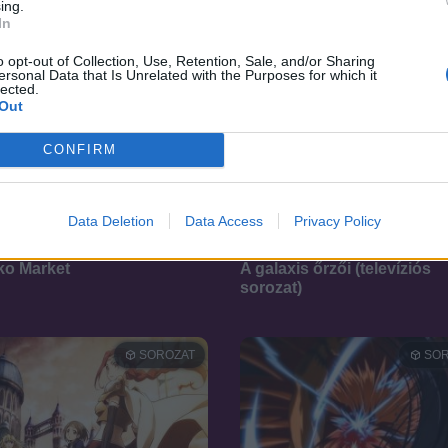
ing.
In
o opt-out of Collection, Use, Retention, Sale, and/or Sharing
ersonal Data that Is Unrelated with the Purposes for which it
lected.
Out
CONFIRM
Data Deletion
Data Access
Privacy Policy
6.9
13
2015
o Market
A galaxis őrzői (televíziós
sorozat)
SOROZAT
SOR