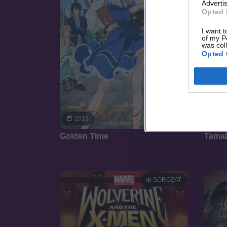
Advertis
Opted 
I want t
of my P
was col
Opted 
7.5
2013
20
Golden Time
Tamak
SOROZAT