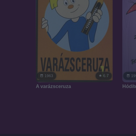
6.7
1963
19
A varázsceruza
Hódít