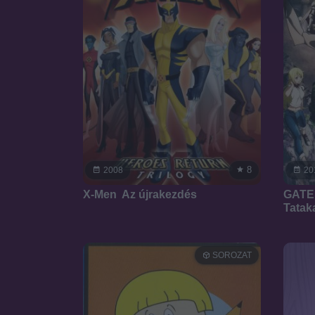
8
2008
20
X-Men  Az újrakezdés
GATE:
Tatak
SOROZAT