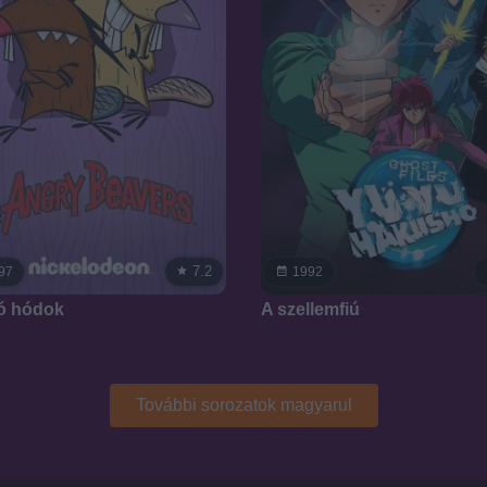
7.2
97
1992
ó hódok
A szellemfiú
További sorozatok magyarul