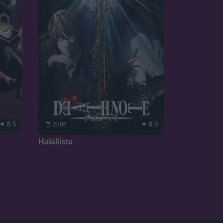
8.5
8.9
2006
Halállista