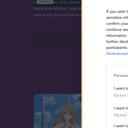
Hirdetés
megszállottja, még ebben a helyzetben sem mutat ér
keményen küzdve, hogy elkerülje a klub státuszának 
If you wish 
vádirat egy Kou Kimijima nevű emberrel szemben a v
sensitive in
confirm you
continue se
information 
further disc
participants
Downstream 
Persona
I want t
Opted 
SOROZAT
I want t
Opted 
I want 