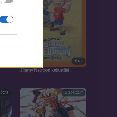
7.3
6.7
2002
Jimmy Neutron kalandjai
OZAT
SOROZAT