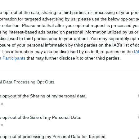
deklődést a Robo Club iránt. A vakmerő, haszontalan klubfőnök, Akiho 
elvesztését. Aztán egy napon Kaito felfedezi az AR-jegyzetet, amelyből 
to opt-out of the sale, sharing to third parties, or processing of your per
ilágot érintő összeesküvés miatt.
formation for targeted advertising by us, please use the below opt-out s
r selection. Please note that after your opt-out request is processed y
eing interest-based ads based on personal information utilized by us or
disclosed to third parties prior to your opt-out. You may separately opt-
Facebook
X
Pinterest
Viber
What
Tetszett a sorozat? Oszd meg:
losure of your personal information by third parties on the IAB’s list of
. This information may also be disclosed by us to third parties on the
IA
Participants
that may further disclose it to other third parties.
Hasonló sorozatok
l Data Processing Opt Outs
o opt-out of the Sharing of my personal data.
In
SOROZAT
SOR
o opt-out of the Sale of my Personal Data.
In
to opt-out of processing my Personal Data for Targeted