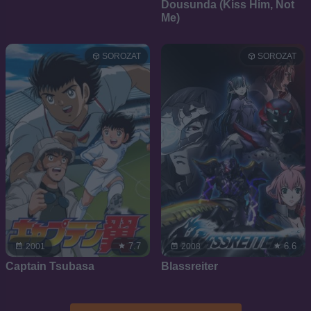
Dousunda (Kiss Him, Not
Me)
SOROZAT
SOROZAT
7.7
6.6
2001
2008
Captain Tsubasa
Blassreiter