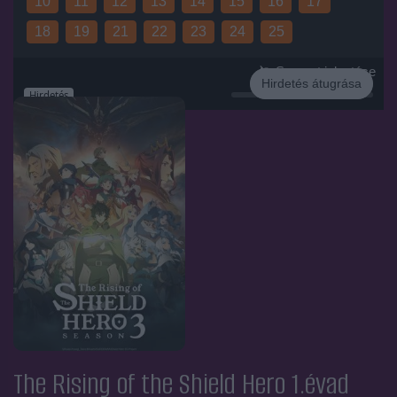
10
11
12
13
14
15
16
17
18
19
21
22
23
24
25
Sorozat jelentése
Hirdetés átugrása
Hirdetés
The Rising of the Shield Hero 1.évad