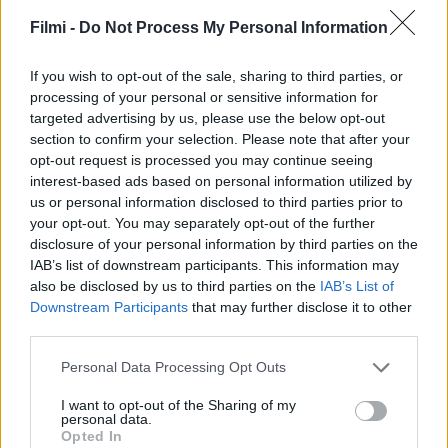
Filmi -
Do Not Process My Personal Information
SOROZAT
SOROZAT
If you wish to opt-out of the sale, sharing to third parties, or
processing of your personal or sensitive information for
targeted advertising by us, please use the below opt-out
section to confirm your selection. Please note that after your
opt-out request is processed you may continue seeing
interest-based ads based on personal information utilized by
us or personal information disclosed to third parties prior to
your opt-out. You may separately opt-out of the further
disclosure of your personal information by third parties on the
IAB’s list of downstream participants. This information may
also be disclosed by us to third parties on the
IAB’s List of
Downstream Participants
that may further disclose it to other
7.4
8.4
2005
2018
third parties.
Amerikai Fater
Steins;Gate 0
Personal Data Processing Opt Outs
SOROZAT
SOROZAT
I want to opt-out of the Sharing of my
personal data.
Opted In