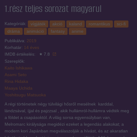
1.rész
teljes sorozat magyarul
Kategóriák:
vígjáték
akció
kaland
romantikus
sci-fi
dráma
animáció
fantasy
anime
Publikálva:
2019
Korhatár:
14 éves
IMDB értékelés:
7.8
Szereplők:
Kaito Ishikawa
Asami Seto
Rina Hidaka
Maaya Uchida
Yoshitsugu Matsuoka
A régi történetek négy túlvilági hősről mesélnek  karddal,
lándzsával, íjjal és pajzzsal , akik hullámról-hullámra védték meg
a földet a csapásoktól. A világ sorsa egyensúlyban van,
Melromarc királysága megidézi ezeket a legendás alakokat; a
modern kori Japánban megválaszolják a hívást, és az akaratlan