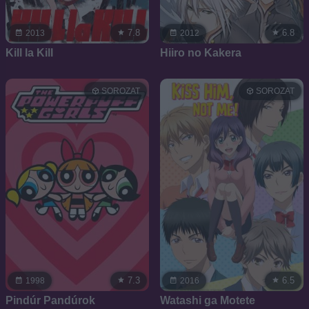
7.8
6.8
2013
2012
Kill la Kill
Hiiro no Kakera
SOROZAT
SOROZAT
7.3
6.5
1998
2016
Pindúr Pandúrok
Watashi ga Motete