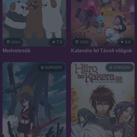
7.8
8.6
2014
2020
Medvetesók
Kalandra fel Távoli világok
SOROZAT
SOROZAT