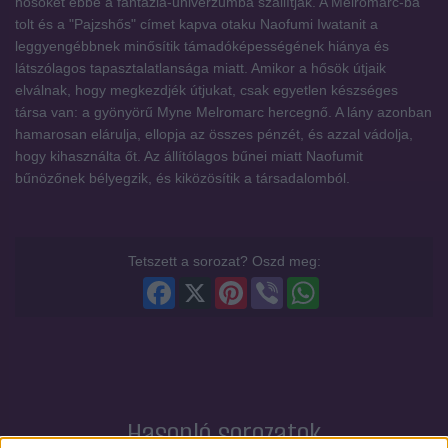
hősöket ebbe a fantázia-univerzumba szállítják. A Melromarc-ba
tolt és a "Pajzshős" címet kapva otaku Naofumi Iwatanit a
leggyengébbnek minősítik támadóképességének hiánya és
látszólagos tapasztalatlansága miatt. Amikor a hősök útjaik
elválnak, hogy megkezdjék útjukat, csak egyetlen készséges
társa van: a gyönyörű Myne Melromarc hercegnő. A lány azonban
hamarosan elárulja, ellopja az összes pénzét, és azzal vádolja,
hogy kihasználta őt. Az állítólagos bűnei miatt Naofumit
bűnözőnek bélyegzik, és kiközösítik a társadalomból.
Tetszett a sorozat? Oszd meg:
Facebook
X
Pinterest
Viber
WhatsApp
Hasonló sorozatok