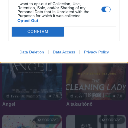
A bátor Juan atya
Pokémon Origins
I want to opt-out of Collection, Use,
Retention, Sale, and/or Sharing of my
Personal Data that Is Unrelated with the
Purposes for which it was collected.
SOROZAT
SOROZAT
Opted Out
CONFIRM
Data Deletion
Data Access
Privacy Policy
7.9
7.0
1999
2022
Angel
A takarítónő
SOROZAT
SOROZAT