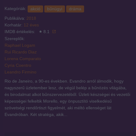
Kategóriák:
akció
bűnügyi
dráma
Publikálva:
2018
Korhatár:
12 éves
IMDB értékelés:
8.1
Szereplők:
Raphael Logam
Rui Ricardo Diaz
Lorena Comparato
Cyria Coentro
Leandro Firmino
Rio de Janeiro, a 90-es években. Evandro arról álmodik, hogy
nagyszerű üzletember lesz, de végül belép a bűnözés világába,
és birodalmat alkot bűnszervezetéből. Üzleti készségei és vezetői
képességei felkeltik Morello, egy önpusztító viselkedésű
szövetségi rendőrtiszt figyelmét, aki méltó ellenséget lát
Evandróban. Két stratéga, akik...