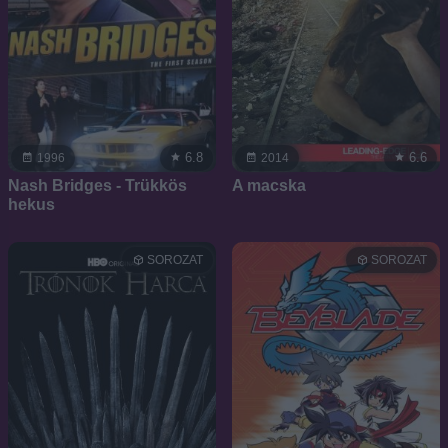
6.8
6.6
1996
2014
Nash Bridges - Trükkös
A macska
hekus
SOROZAT
SOROZAT