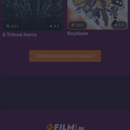
6.8
2001
9.2
2011
Beyblade
A Trónok Harca
További sorozatok magyarul