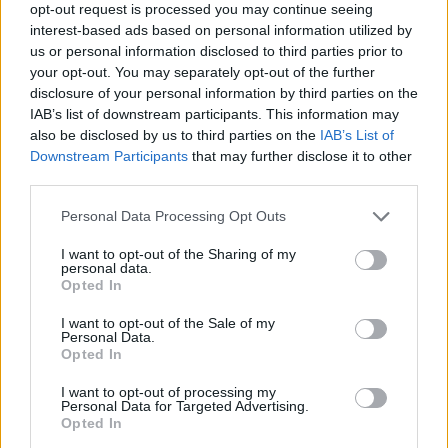
opt-out request is processed you may continue seeing
interest-based ads based on personal information utilized by
us or personal information disclosed to third parties prior to
7.5
7.4
1990
2022
your opt-out. You may separately opt-out of the further
disclosure of your personal information by third parties on the
Balu kapitány kalandjai
A rendfenntartó
IAB’s list of downstream participants. This information may
also be disclosed by us to third parties on the
IAB’s List of
SOROZAT
SOROZAT
Downstream Participants
that may further disclose it to other
third parties.
Personal Data Processing Opt Outs
I want to opt-out of the Sharing of my
personal data.
Opted In
I want to opt-out of the Sale of my
Personal Data.
Opted In
I want to opt-out of processing my
Personal Data for Targeted Advertising.
Opted In
6.4
7.9
2004
2013