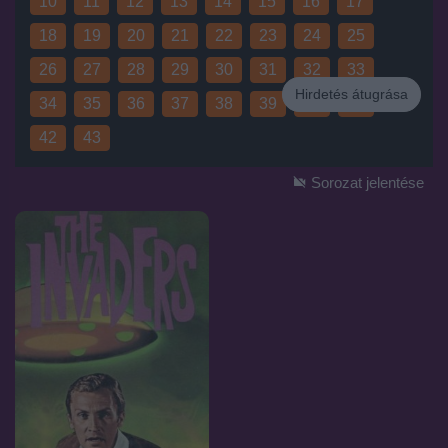
10
11
12
13
14
15
16
17
18
19
20
21
22
23
24
25
26
27
28
29
30
31
32
33
Hirdetés átugrása
34
35
36
37
38
39
40
41
Hirdetés
42
43
Sorozat jelentése