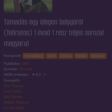
Támadás egy idegen bolygóról
(feliratos) 1.évad 1.rész
teljes sorozat
magyarul
Kategóriák:
romantikus
sci-fi
dráma
thriller
feliratos
Publikálva:
1967
Korhatár:
12 éves
IMDB értékelés:
8.0
Szereplők:
Roy Thinnes
Kent Smith
Max Kleven
William Windom
Lin McCarthy