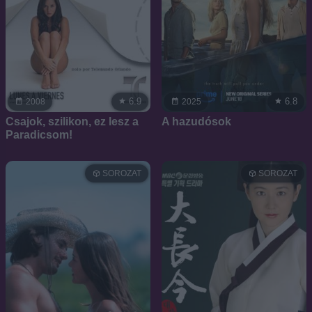
6.9
6.8
2008
2025
Csajok, szilikon, ez lesz a
A hazudósok
Paradicsom!
SOROZAT
SOROZAT