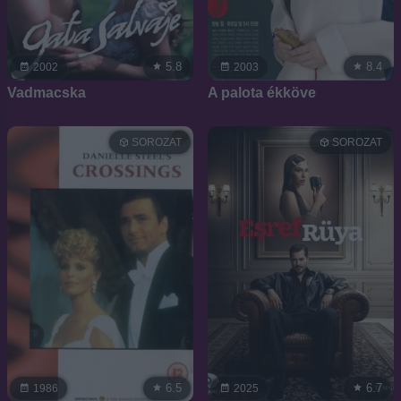
5.8
8.4
2002
2003
Vadmacska
A palota ékköve
SOROZAT
SOROZAT
6.5
6.7
1986
2025