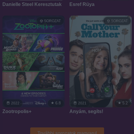
Danielle Steel Keresztutak
Esref Rüya
SOROZAT
SOROZAT
6.8
5.2
2022
2021
Zootropolis+
Anyám, segíts!
További sorozatok magyarul