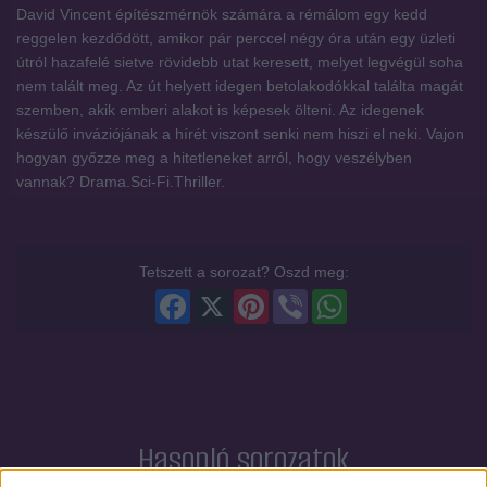
David Vincent építészmérnök számára a rémálom egy kedd
reggelen kezdődött, amikor pár perccel négy óra után egy üzleti
útról hazafelé sietve rövidebb utat keresett, melyet legvégül soha
nem talált meg. Az út helyett idegen betolakodókkal találta magát
szemben, akik emberi alakot is képesek ölteni. Az idegenek
készülő inváziójának a hírét viszont senki nem hiszi el neki. Vajon
hogyan győzze meg a hitetleneket arról, hogy veszélyben
vannak? Drama.Sci-Fi.Thriller.
Tetszett a sorozat? Oszd meg:
Facebook
X
Pinterest
Viber
WhatsApp
Hasonló sorozatok