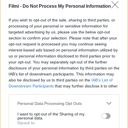
Filmi -
Do Not Process My Personal Information
SOROZAT
SOROZAT
If you wish to opt-out of the sale, sharing to third parties, or
processing of your personal or sensitive information for
targeted advertising by us, please use the below opt-out
section to confirm your selection. Please note that after your
opt-out request is processed you may continue seeing
interest-based ads based on personal information utilized by
us or personal information disclosed to third parties prior to
your opt-out. You may separately opt-out of the further
disclosure of your personal information by third parties on the
IAB’s list of downstream participants. This information may
also be disclosed by us to third parties on the
IAB’s List of
Downstream Participants
that may further disclose it to other
7.0
8.7
2011
2002
third parties.
Csodálatos Század -
Kemény zsaruk
Szulejmán
Personal Data Processing Opt Outs
I want to opt-out of the Sharing of my
SOROZAT
SOROZAT
personal data.
Opted In