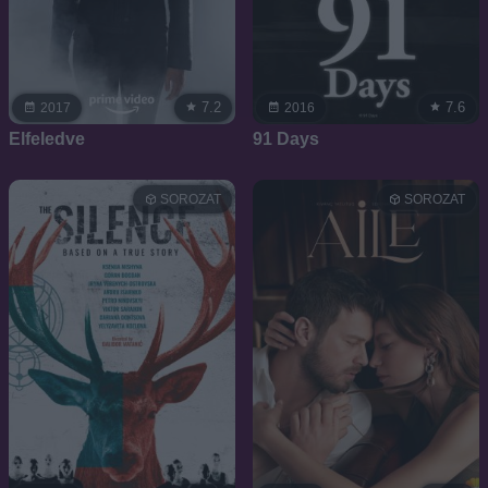
7.2
7.6
2017
2016
Elfeledve
91 Days
SOROZAT
SOROZAT