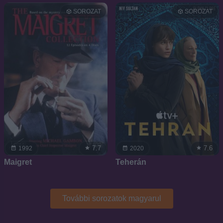
SOROZAT
SOROZAT
7.7
7.6
1992
2020
Maigret
Teherán
További sorozatok magyarul