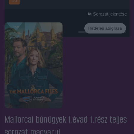
10
Sorozat jelentése
Hirdetés átugrása
Hirdetés
Mallorcai bűnügyek 1.évad 1.rész
teljes
sorozat magyarul