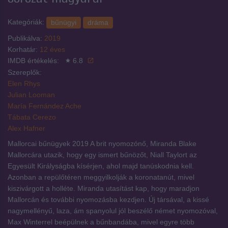
Kategóriák:
bűnügyi
dráma
Publikálva:
2019
Korhatár:
12 éves
IMDB értékelés:
6.8
Szereplők:
Elen Rhys
Julian Looman
María Fernández Ache
Tábata Cerezo
Alex Hafner
Mallorcai bűnügyek 2019 A brit nyomozónő, Miranda Blake
Mallorcára utazik, hogy egy ismert bűnözőt, Niall Taylort az
Egyesült Királyságba kísérjen, ahol majd tanúskodnia kell.
Azonban a repülőtéren meggyilkolják a koronatanút, mivel
kiszivárgott a holléte. Miranda utasítást kap, hogy maradjon
Mallorcán és további nyomozásba kezdjen. Új társával, a kissé
nagymellényű, laza, ám spanyolul jól beszélő német nyomozóval,
Max Winterrel beépülnek a bűnbandába, mivel egyre több