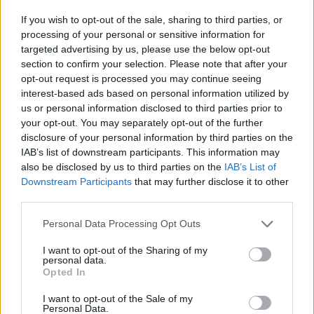
If you wish to opt-out of the sale, sharing to third parties, or
processing of your personal or sensitive information for
targeted advertising by us, please use the below opt-out
section to confirm your selection. Please note that after your
opt-out request is processed you may continue seeing
interest-based ads based on personal information utilized by
us or personal information disclosed to third parties prior to
your opt-out. You may separately opt-out of the further
disclosure of your personal information by third parties on the
IAB’s list of downstream participants. This information may
also be disclosed by us to third parties on the
IAB’s List of
Downstream Participants
that may further disclose it to other
7.3
8.0
2005
2020
third parties.
4 összeesküvő és egy
Londoni bandák
temetés
Personal Data Processing Opt Outs
I want to opt-out of the Sharing of my
SOROZAT
SOROZAT
personal data.
Opted In
I want to opt-out of the Sale of my
Personal Data.