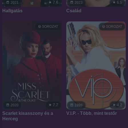
7.6
6.5
2021
2023
Hallgatás
Család
SOROZAT
SOROZAT
7.7
4.2
2020
1998
Scarlet kisasszony és a
V.I.P. - Több, mint testőr
Herceg