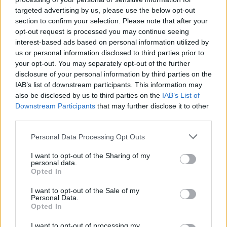
targeted advertising by us, please use the below opt-out
section to confirm your selection. Please note that after your
opt-out request is processed you may continue seeing
7.1
2005
7.3
1994
interest-based ads based on personal information utilized by
A sziget
Két tűz között
us or personal information disclosed to third parties prior to
your opt-out. You may separately opt-out of the further
disclosure of your personal information by third parties on the
IAB’s list of downstream participants. This information may
also be disclosed by us to third parties on the
IAB’s List of
Downstream Participants
that may further disclose it to other
third parties.
Personal Data Processing Opt Outs
I want to opt-out of the Sharing of my
personal data.
Opted In
I want to opt-out of the Sale of my
Personal Data.
Opted In
7.2
1996
3.6
1997
I want to opt-out of processing my