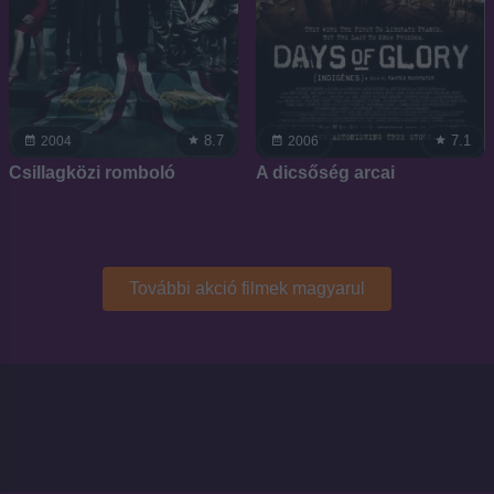
8.7
7.1
2004
2006
Csillagközi romboló
A dicsőség arcai
További akció filmek magyarul