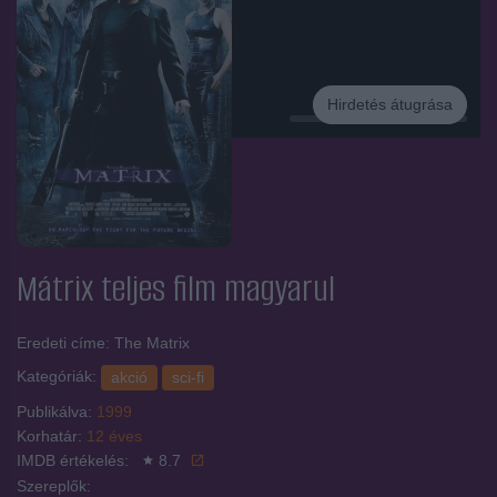
Hirdetés átugrása
Hirdetés
Mátrix
teljes film magyarul
Eredeti címe: The Matrix
Kategóriák:
akció
sci-fi
Publikálva:
1999
Korhatár:
12 éves
IMDB értékelés:
8.7
Szereplők: