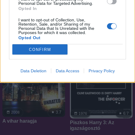
Alkonyattól pirkadatig
Personal Data for Targeted Advertising.
Mortal Kombat 2. - A
Opted In
második menet
I want to opt-out of Collection, Use,
Retention, Sale, and/or Sharing of my
Personal Data that Is Unrelated with the
Purposes for which it was collected.
Opted Out
CONFIRM
Data Deletion
Data Access
Privacy Policy
3.7
2008
6.7
1976
A vihar haragja
Piszkos Harry 3: Az
igazságosztó