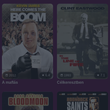
6.4
7.1
2012
1993
A maflás
Célkeresztben