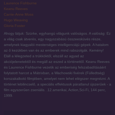
Laurence Fishburne
Keanu Reeves
Carrie-Anne Moss
Hugo Weaving
Gloria Foster
Ahogy látjuk: Szürke, egyhangú világunk valóságos. A valóság: Ez
a világ csak átverés, egy nagyszabású összeesküvés része,
amelynek kiagyalói mesterséges intelligenciájú gépek. A hatalom
az ő kezükben van és az emberek mind rabszolgák. Kemény!
Eláll a lélegzeted a trükköktől, elszáll az agyad az
akciójelenetektől és megáll az eszed a történettől. Keanu Reeves
és Laurence Fishburne vezetik az emberiség felszabadításáért
folytatott harcot a Mátrixban, a Wachowski fivérek (Fülledtség)
korszakalkotó filmjében, amelyet nem lehet elégszer megnézni. A
történet lebilincselő, a speciális effektusok páratlanul újszerűek - a
film egyszerűen zseniális. .12.amerikai, Action,Sci-Fi, 144 perc,
1999.