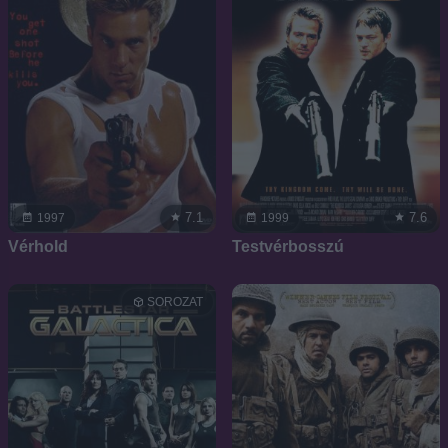
7.1
7.6
1997
1999
Vérhold
Testvérbosszú
SOROZAT