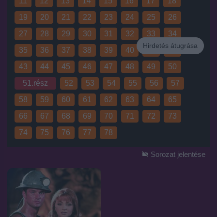
11
12
13
14
15
16
17
18
19
20
21
22
23
24
25
26
27
28
29
30
31
32
33
34
Hirdetés átugrása
35
36
37
38
39
40
41
42
Hirdetés
43
44
45
46
47
48
49
50
51.rész
52
53
54
55
56
57
58
59
60
61
62
63
64
65
66
67
68
69
70
71
72
73
74
75
76
77
78
Sorozat jelentése