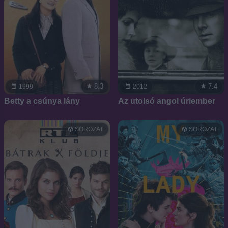
8.3
7.4
1999
2012
Betty a csúnya lány
Az utolsó angol úriember
SOROZAT
SOROZAT