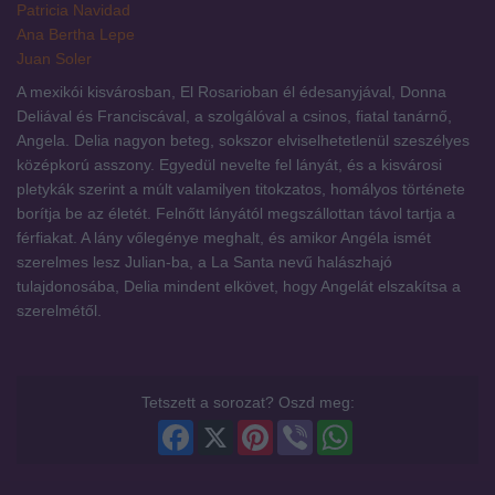
Patricia Navidad
Ana Bertha Lepe
Juan Soler
A mexikói kisvárosban, El Rosarioban él édesanyjával, Donna
Deliával és Franciscával, a szolgálóval a csinos, fiatal tanárnő,
Angela. Delia nagyon beteg, sokszor elviselhetetlenül szeszélyes
középkorú asszony. Egyedül nevelte fel lányát, és a kisvárosi
pletykák szerint a múlt valamilyen titokzatos, homályos története
borítja be az életét. Felnőtt lányától megszállottan távol tartja a
férfiakat. A lány vőlegénye meghalt, és amikor Angéla ismét
szerelmes lesz Julian-ba, a La Santa nevű halászhajó
tulajdonosába, Delia mindent elkövet, hogy Angelát elszakítsa a
szerelmétől.
Tetszett a sorozat? Oszd meg:
Facebook
X
Pinterest
Viber
WhatsApp