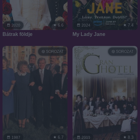
6.6
7.4
2020
2024
Bátrak földje
My Lady Jane
SOROZAT
SOROZAT
6.7
8.3
1987
2011