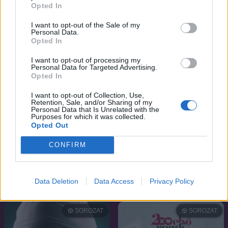
Dolmen, Rejtelmek szigete
Leyla
Opted In
I want to opt-out of the Sale of my
SOROZAT
SOROZAT
Personal Data.
Opted In
I want to opt-out of processing my
Personal Data for Targeted Advertising.
Opted In
I want to opt-out of Collection, Use,
Retention, Sale, and/or Sharing of my
Personal Data that Is Unrelated with the
Purposes for which it was collected.
Opted Out
CONFIRM
7.4
4.9
2014
2011
Data Deletion
Data Access
Privacy Policy
Végtelen szerelem 2014
Iffet
SOROZAT
SOROZAT