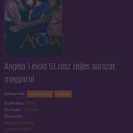
Angela 1.évad 51.rész
teljes sorozat
magyarul
Kategóriák:
romantikus
dráma
Publikálva:
1998
Korhatár:
12 éves
Szereplők:
Angélica Rivera
Aurora Molina