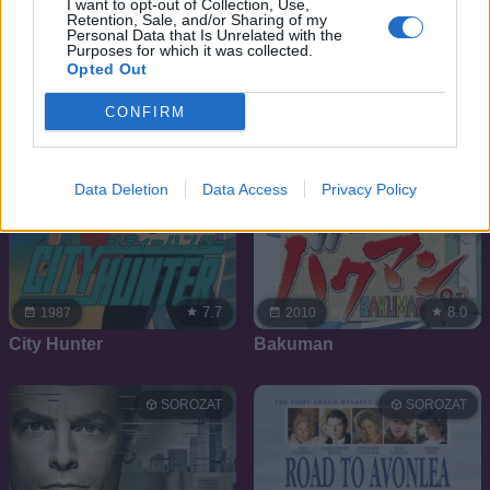
I want to opt-out of Collection, Use,
SOROZAT
SOROZAT
Retention, Sale, and/or Sharing of my
Personal Data that Is Unrelated with the
Purposes for which it was collected.
Opted Out
CONFIRM
Data Deletion
Data Access
Privacy Policy
7.7
8.0
1987
2010
City Hunter
Bakuman
SOROZAT
SOROZAT