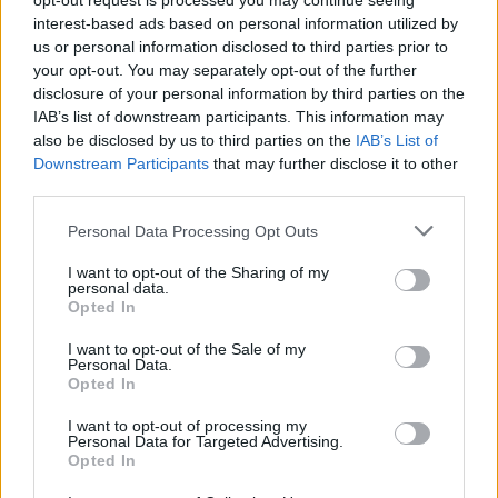
opt-out request is processed you may continue seeing
6.5
7.2
1994
2000
interest-based ads based on personal information utilized by
us or personal information disclosed to third parties prior to
Macross 7
Fiorella
your opt-out. You may separately opt-out of the further
disclosure of your personal information by third parties on the
SOROZAT
SOROZAT
IAB’s list of downstream participants. This information may
also be disclosed by us to third parties on the
IAB’s List of
Downstream Participants
that may further disclose it to other
third parties.
Personal Data Processing Opt Outs
I want to opt-out of the Sharing of my
personal data.
Opted In
I want to opt-out of the Sale of my
Personal Data.
Opted In
6.4
5.9
2006
2018
I want to opt-out of processing my
Personal Data for Targeted Advertising.
Marina
200 Első Randi
Opted In