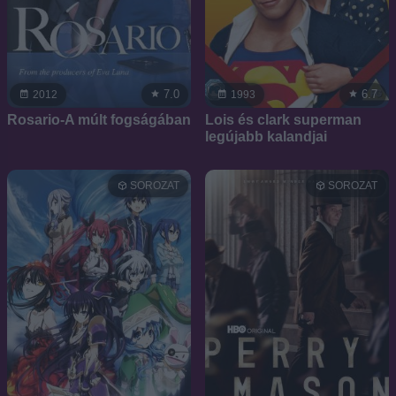
7.0
6.7
2012
1993
Rosario-A múlt fogságában
Lois és clark superman
legújabb kalandjai
SOROZAT
SOROZAT