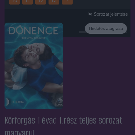
10
11
12
13
14
Sorozat jelentése
Hirdetés átugrása
Hirdetés
Körforgás 1.évad 1.rész
teljes sorozat
magyarul