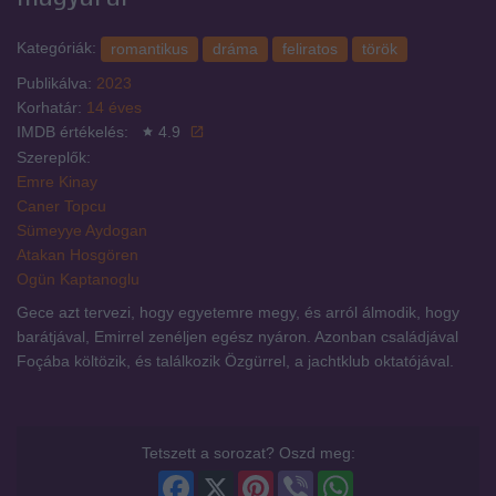
Kategóriák:
romantikus
dráma
feliratos
török
Publikálva:
2023
Korhatár:
14 éves
IMDB értékelés:
4.9
Szereplők:
Emre Kinay
Caner Topcu
Sümeyye Aydogan
Atakan Hosgören
Ogün Kaptanoglu
Gece azt tervezi, hogy egyetemre megy, és arról álmodik, hogy
barátjával, Emirrel zenéljen egész nyáron. Azonban családjával
Foçába költözik, és találkozik Özgürrel, a jachtklub oktatójával.
Tetszett a sorozat? Oszd meg:
Facebook
X
Pinterest
Viber
WhatsApp