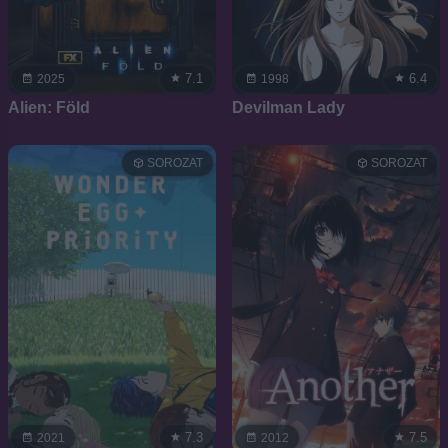
7.1
6.4
2025
1998
Alien: Föld
Devilman Lady
SOROZAT
SOROZAT
7.3
7.5
2021
2012