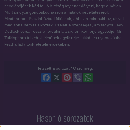
nevelőnőjének kéri fel. A bíróság így engedélyezi, hogy a nőtlen
Mr. Jarndyce gondoskodhasson a fiatalok neveltetéséről.
Mindhárman Pusztaházba költöznek, ahhoz a rokonukhoz, akivel
még soha nem találkoztak. Ezalatt a szépséges, ám fagyos Lady
Dedlock sorsa rosszra fordulni látszik, amikor férje ügyvédje, Mr.
Tulkinghorn felfedezi életének egyik rejtett titkát és nyomozásba
kezd a lady tönkretétele érdekében.
Tetszett a sorozat? Oszd meg:
Facebook
X
Pinterest
Viber
WhatsApp
Hasonló sorozatok