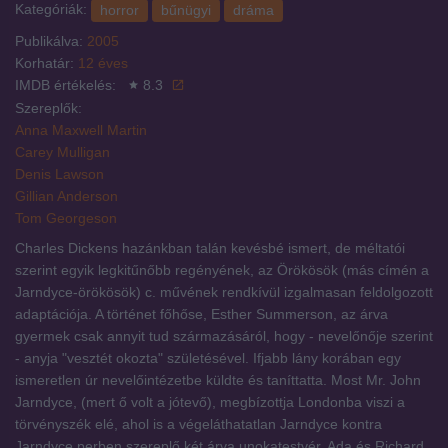
Kategóriák:
horror
bűnügyi
dráma
Publikálva:
2005
Korhatár:
12 éves
IMDB értékelés:
8.3
Szereplők:
Anna Maxwell Martin
Carey Mulligan
Denis Lawson
Gillian Anderson
Tom Georgeson
Charles Dickens hazánkban talán kevésbé ismert, de méltatói
szerint egyik legkitűnőbb regényének, az Örökösök (más címén a
Jarndyce-örökösök) c. művének rendkívül izgalmasan feldolgozott
adaptációja. A történet főhőse, Esther Summerson, az árva
gyermek csak annyit tud származásáról, hogy - nevelőnője szerint
- anyja "vesztét okozta" születésével. Ifjabb lány korában egy
ismeretlen úr nevelőintézetbe küldte és taníttatta. Most Mr. John
Jarndyce, (mert ő volt a jótevő), megbízottja Londonba viszi a
törvényszék elé, ahol is a végeláthatatlan Jarndyce kontra
Jarndyce perben szereplő két árva unokatestvér, Ada és Richard