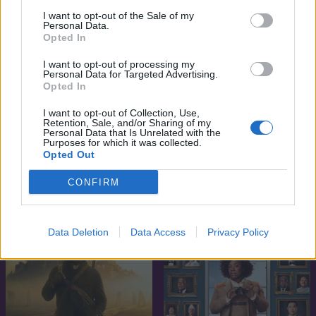
I want to opt-out of the Sale of my
Personal Data.
Opted In
I want to opt-out of processing my
Personal Data for Targeted Advertising.
Opted In
I want to opt-out of Collection, Use,
Retention, Sale, and/or Sharing of my
Personal Data that Is Unrelated with the
Purposes for which it was collected.
Opted Out
7.7
7.4
2024
2011
The Walking Dead: The
Jövőbeli napló Mirai Nikki
CONFIRM
Ones Who Live
Future Diary
SOROZAT
SOROZAT
Data Deletion
Data Access
Privacy Policy