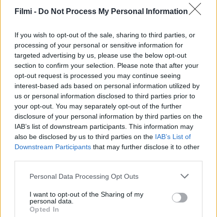
SOROZAT
SOROZAT
Filmi -
Do Not Process My Personal Information
If you wish to opt-out of the sale, sharing to third parties, or
processing of your personal or sensitive information for
targeted advertising by us, please use the below opt-out
section to confirm your selection. Please note that after your
opt-out request is processed you may continue seeing
interest-based ads based on personal information utilized by
us or personal information disclosed to third parties prior to
your opt-out. You may separately opt-out of the further
disclosure of your personal information by third parties on the
IAB’s list of downstream participants. This information may
also be disclosed by us to third parties on the
IAB’s List of
7.0
6.9
2022
2022
Downstream Participants
that may further disclose it to other
Hazug csajok társasága:
Island
third parties.
Az eredendő bűn
Personal Data Processing Opt Outs
SOROZAT
SOROZAT
I want to opt-out of the Sharing of my
personal data.
Opted In