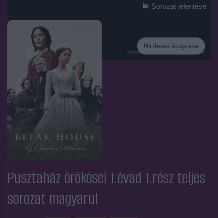
Sorozat jelentése
Hirdetés átugrása
Hirdetés
Pusztaház örökösei 1.évad 1.rész
teljes
sorozat magyarul