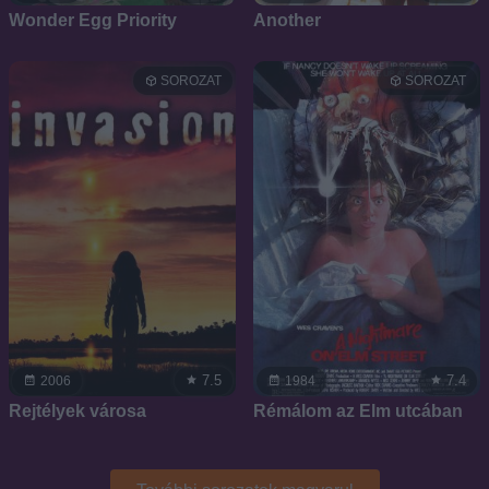
Wonder Egg Priority
Another
SOROZAT
SOROZAT
7.5
7.4
2006
1984
Rejtélyek városa
Rémálom az Elm utcában