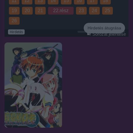
11
12
13
14
15
16
17
18
19
20
21
22.rész
23
24
25
26
Hirdetés átugrása
Hirdetés
Sorozat jelentése