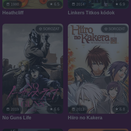
6.5
6.9
1980
2014
Heathcliff
Linkers Titkos kódok
SOROZAT
SOROZAT
6.6
6.8
2019
2012
No Guns Life
Hiiro no Kakera