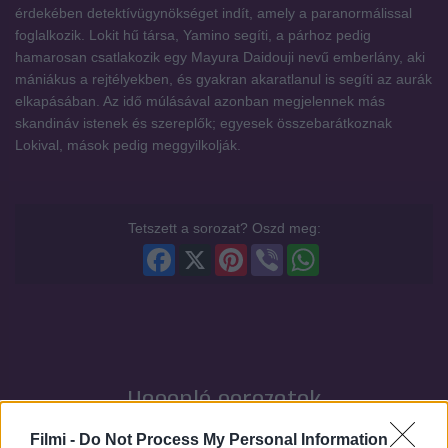
érdekében detektívügynökséget indít, amely a paranormálissal
foglalkozik. Lokit hű társa, Yamino segíti, a párhoz pedig
hamarosan csatlakozik egy Mayura Daidouji nevű emberlány, aki
mániákus a rejtélyekben, és gyakran akaratlanul is segíti az aurák
elkapásában. Az idő múlásával azonban megjelennek más
skandináv istenek és szereplők; egyesek összebarátkoznak
Lokival, mások pedig meggyilkolják.
Tetszett a sorozat? Oszd meg:
Facebook
X
Pinterest
Viber
WhatsApp
Hasonló sorozatok
Filmi -
Do Not Process My Personal Information