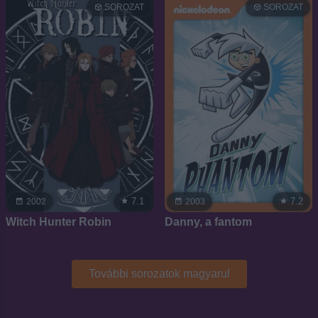
SOROZAT
SOROZAT
7.1
7.2
2002
2003
Witch Hunter Robin
Danny, a fantom
További sorozatok magyarul