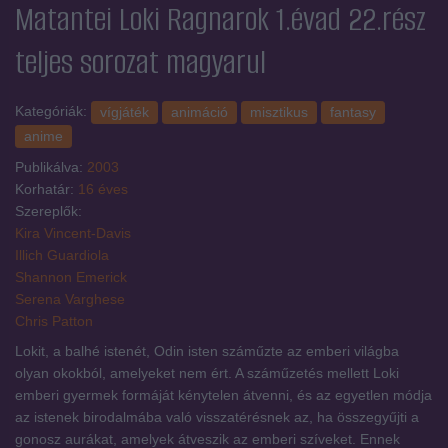
Matantei Loki Ragnarok 1.évad 22.rész
teljes sorozat magyarul
Kategóriák:
vígjáték
animáció
misztikus
fantasy
anime
Publikálva:
2003
Korhatár:
16 éves
Szereplők:
Kira Vincent-Davis
Illich Guardiola
Shannon Emerick
Serena Varghese
Chris Patton
Lokit, a balhé istenét, Odin isten száműzte az emberi világba
olyan okokból, amelyeket nem ért. A száműzetés mellett Loki
emberi gyermek formáját kénytelen átvenni, és az egyetlen módja
az istenek birodalmába való visszatérésnek az, ha összegyűjti a
gonosz aurákat, amelyek átveszik az emberi szíveket. Ennek