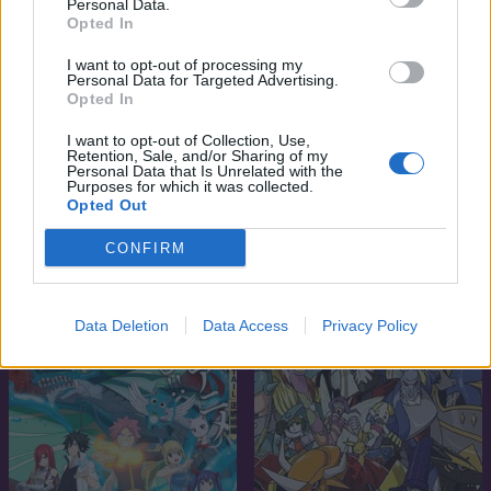
Personal Data.
Opted In
I want to opt-out of processing my
Personal Data for Targeted Advertising.
Opted In
I want to opt-out of Collection, Use,
Retention, Sale, and/or Sharing of my
Personal Data that Is Unrelated with the
Purposes for which it was collected.
Opted Out
5.3
8.3
2015
1992
H2o - Vízcsepp varázslat
Nyomorultak 1992
CONFIRM
SOROZAT
SOROZAT
Data Deletion
Data Access
Privacy Policy