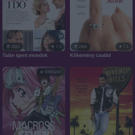
7.1
7.1
2023
2005
Talán igent mondok
Kőkemény család
SOROZAT