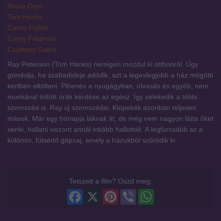
Bruce Dern
Tom Hanks
Carrie Fisher
Corey Feldman
Courtney Gains
Ray Peterson (Tom Hanks) nemigen mozdul ki otthonról. Úgy
gondolja, ha szabadideje adódik, azt a legeslegjobb a ház mögötti
kertben eltölteni. Pihenés a nyugágyban, olvasás és egyéb, nem
munkával töltött órák kérdése az egész. Így vélekedik a többi
szomszéd is. Ray új szomszédai, Klopekék azonban teljesen
mások. Már egy hónapja laknak itt, de még nem nagyon látta őket
senki, hallani viszont annál inkább hallották. A legfurcsább az a
különös, fülsértő gépzaj, amely a házukból szűrődik ki.
Tetszett a film? Oszd meg:
Facebook
X
Pinterest
Viber
WhatsApp