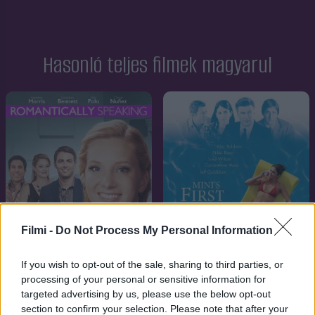
Hasonló teljes filmek magyarul
Filmi -
Do Not Process My Personal Information
If you wish to opt-out of the sale, sharing to third parties, or
processing of your personal or sensitive information for
7.1
targeted advertising by us, please use the below opt-out
2015
7.1
2006
section to confirm your selection. Please note that after your
Romantika az éterben