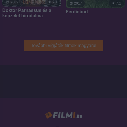
7.1
2009
7.1
2017
Doktor Parnassus és a
Ferdinánd
képzelet birodalma
További vígjáték filmek magyarul