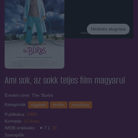
Hirdetés átugrása
Hirdetés
Ami sok, az sokk
teljes film magyarul
Eredeti címe: The 'Burbs
Kategóriák:
vígjáték
thriller
misztikus
Publikálva:
1989
Korhatár:
12 éves
IMDB értékelés:
7.1
Szereplők: