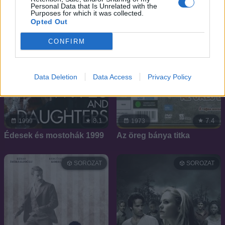
Personal Data that Is Unrelated with the
Purposes for which it was collected.
Opted Out
CONFIRM
Data Deletion
Data Access
Privacy Policy
8.1
7.4
1999
1973
Édesek és mostohák 1999
Az öreg bánya titka
SOROZAT
SOROZAT