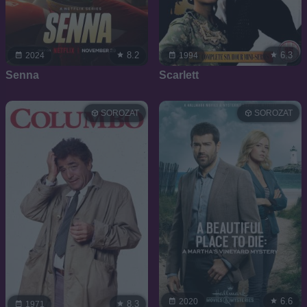
8.2
6.3
2024
1994
Senna
Scarlett
SOROZAT
SOROZAT
6.6
2020
8.3
1971