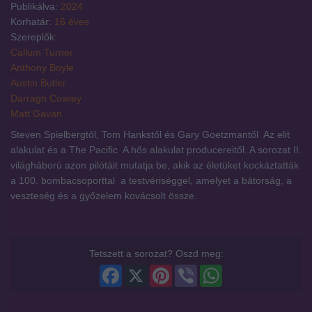
Publikálva:
2024
Korhatár:
16 éves
Szereplők:
Callum Turner
Anthony Boyle
Austin Butler
Darragh Cowley
Matt Gavan
Steven Spielbergtől, Tom Hankstől és Gary Goetzmantől  Az elit
alakulat és a The Pacific  A hős alakulat producereitől. A sorozat II.
világháború azon pilótáit mutatja be, akik az életüket kockáztatták
a 100. bombacsoporttal  a testvériséggel, amelyet a bátorság, a
veszteség és a győzelem kovácsolt össze.
Tetszett a sorozat? Oszd meg:
Facebook
X
Pinterest
Viber
WhatsApp