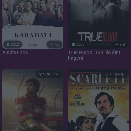
7.6
7.9
2012
2008
A bátor hős
True Blood - Inni és élni
hagyni
SOROZAT
SOROZAT