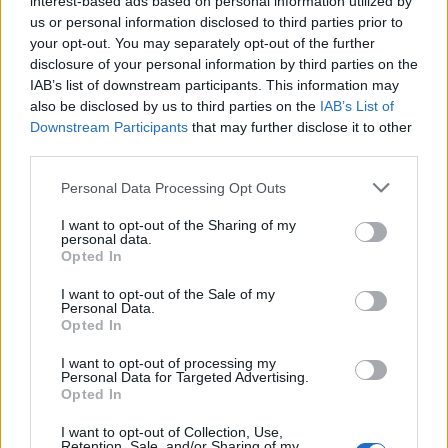
Nem ér a nevem
Luther 2010
interest-based ads based on personal information utilized by
us or personal information disclosed to third parties prior to
your opt-out. You may separately opt-out of the further
SOROZAT
SOROZAT
disclosure of your personal information by third parties on the
IAB’s list of downstream participants. This information may
also be disclosed by us to third parties on the
IAB’s List of
Downstream Participants
that may further disclose it to other
third parties.
Personal Data Processing Opt Outs
I want to opt-out of the Sharing of my
personal data.
Opted In
I want to opt-out of the Sale of my
Personal Data.
Opted In
5.0
6.9
2024
2000
Szomszéd szoba
Dűne
I want to opt-out of processing my
Personal Data for Targeted Advertising.
Opted In
SOROZAT
SOROZAT
I want to opt-out of Collection, Use,
Retention, Sale, and/or Sharing of my