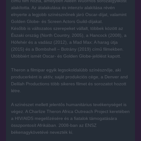
című film hozta, amelyben Aileen Wuornos sorozatgyilkost
alakította. Az átalakulása és intenzív alakítása révén
elnyerte a legjobb színésznőnek járó Oscar-díjat, valamint
Golden Globe- és Screen Actors Guild-díjakat.
Később is változatos szerepeket vállalt, többek között az
Északi ország (North Country, 2005), a Hancock (2008), a
Hófehér és a vadász (2012), a Mad Max: A harag útja
(2015) és a Bombshell – Botrány (2019) című filmekben.
Utóbbiért ismét Oscar- és Golden Globe-jelölést kapott.
Theron a filmipar egyik legsokoldalúbb színésznője, aki
producerként is aktív, saját produkciós cége, a Denver and
Delilah Productions több sikeres filmet és sorozatot hozott
létre.
A színészet mellett jelentős humanitárius tevékenységet is
végez. A Charlize Theron Africa Outreach Project keretében
a HIV/AIDS megelőzésére és a fiatalok támogatására
összpontosít Afrikában. 2008-ban az ENSZ
békenagykövetévé nevezték ki.