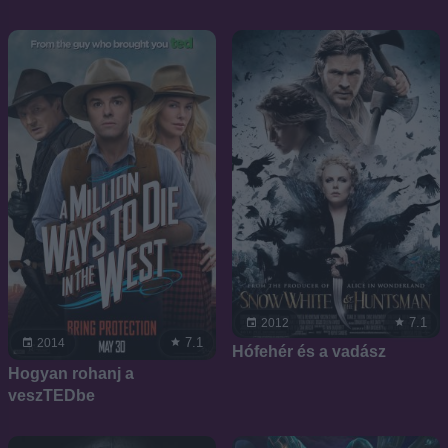
7.1
2012
7.1
2014
Hófehér és a vadász
Hogyan rohanj a
veszTEDbe