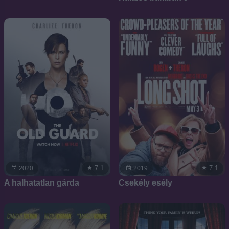
7.1
7.1
2020
2019
A halhatatlan gárda
Csekély esély