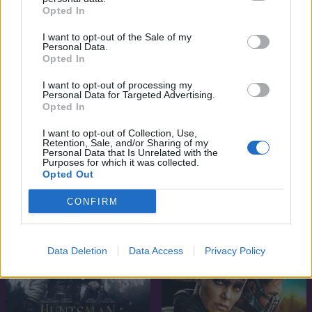
Opted In
I want to opt-out of the Sale of my
Personal Data.
Opted In
7.1
2016
I want to opt-out of processing my
6.7
2017
Personal Data for Targeted Advertising.
Kubo és a varázshúrok
Opted In
Atomszőke
I want to opt-out of Collection, Use,
Retention, Sale, and/or Sharing of my
Personal Data that Is Unrelated with the
Purposes for which it was collected.
Opted Out
CONFIRM
Data Deletion
Data Access
Privacy Policy