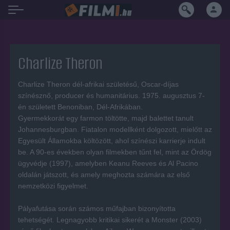
Charlize Theron
Charlize Theron dél-afrikai születésű, Oscar-díjas
színésznő, producer és humanitárius. 1975. augusztus 7-
én született Benoniban, Dél-Afrikában.
Gyermekkorát egy farmon töltötte, majd balettet tanult
Johannesburgban. Fiatalon modellként dolgozott, mielőtt az
Egyesült Államokba költözött, ahol színészi karrierje indult
be. A 90-es években olyan filmekben tűnt fel, mint az Ördög
ügyvédje (1997), amelyben Keanu Reeves és Al Pacino
oldalán játszott, és amely meghozta számára az első
nemzetközi figyelmet.
Pályafutása során számos műfajban bizonyította
tehetségét. Legnagyobb kritikai sikerét a Monster (2003)