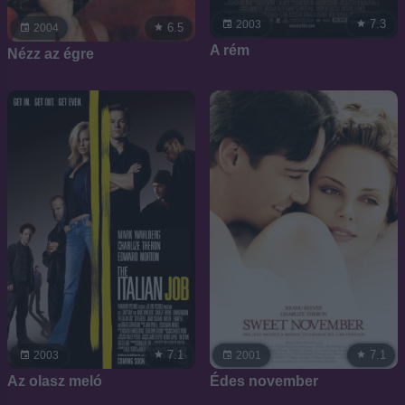
7.3
2003
6.5
2004
A rém
Nézz az égre
7.1
7.1
2003
2001
Az olasz meló
Édes november