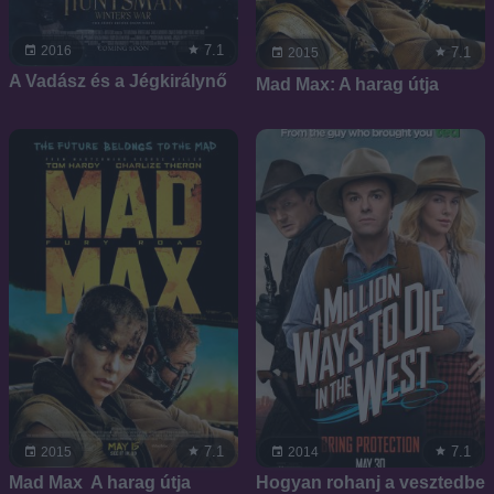
7.1
2016
7.1
2015
A Vadász és a Jégkirálynő
Mad Max: A harag útja
7.1
7.1
2015
2014
Mad Max  A harag útja
Hogyan rohanj a vesztedbe