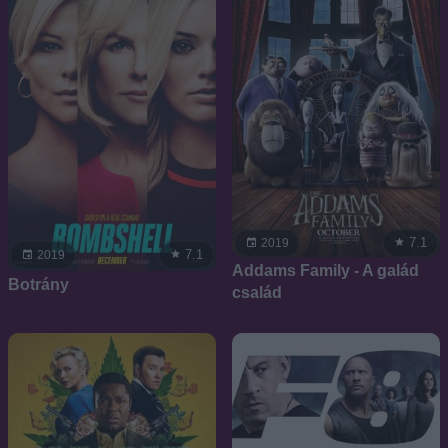
7.1
2019
7.1
2019
Addams Family - A galád
Botrány
család