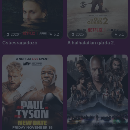
6.2
5.1
2026
2025
Csúcsragadozó
A halhatatlan gárda 2.