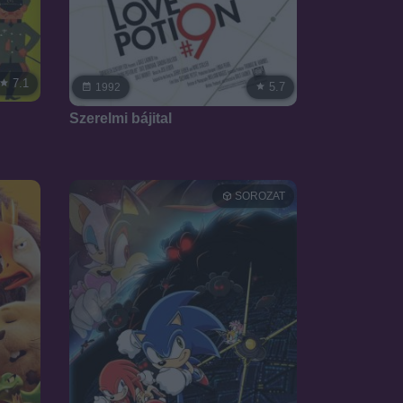
7.1
5.7
1992
Szerelmi bájital
SOROZAT