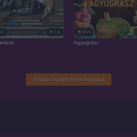
7.6
23
2026
eráció
Agyugrász
További vígjáték filmek magyarul