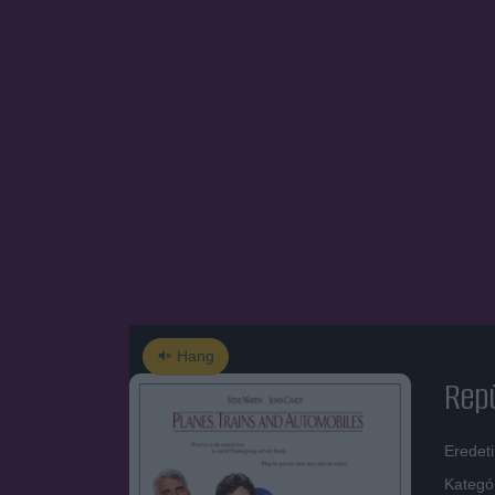
Hang
Repü
Eredeti
Kategó