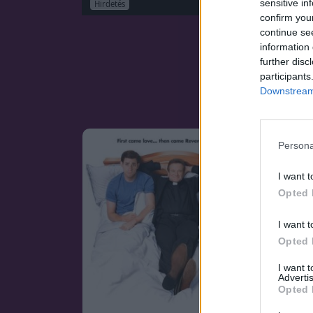
sensitive in
Hirdetés
confirm you
continue se
information 
further disc
participants
Downstream 
Persona
I want t
Opted 
I want t
Opted 
I want 
Advertis
Opted 