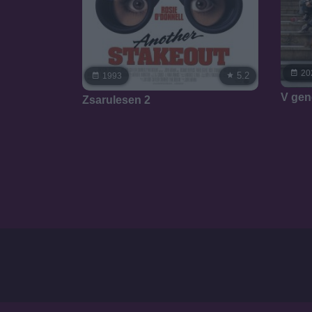
20
5.2
1993
V gen
Zsarulesen 2