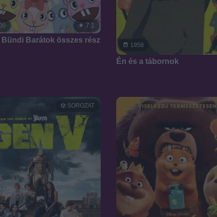
7.1
00
 Bündi Barátok összes rész
1958
Én és a tábornok
SOROZAT