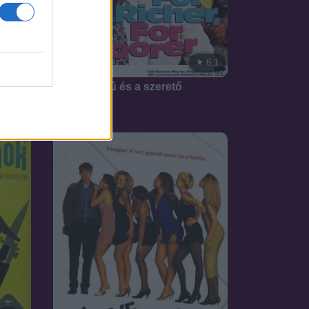
4.6
6.1
1992
Az apa, a fiú és a szerető