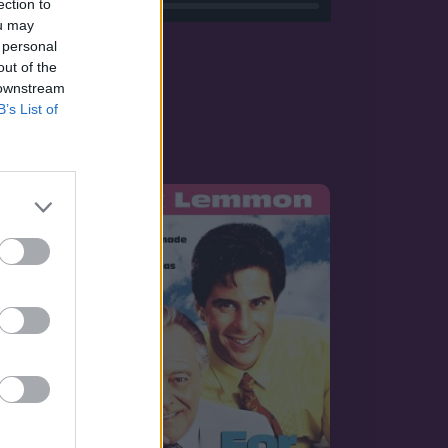
ection to
ou may
 personal
out of the
 downstream
B’s List of