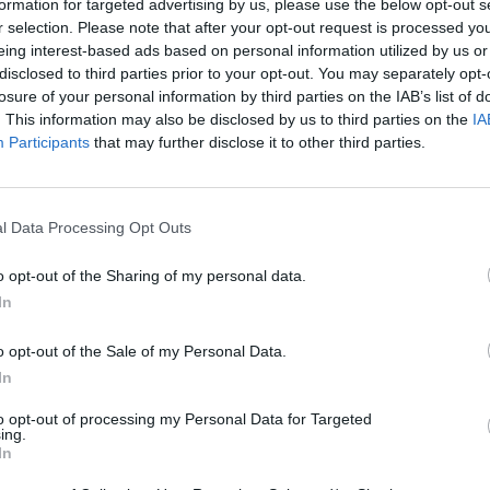
formation for targeted advertising by us, please use the below opt-out s
r selection. Please note that after your opt-out request is processed y
eing interest-based ads based on personal information utilized by us or
disclosed to third parties prior to your opt-out. You may separately opt-
losure of your personal information by third parties on the IAB’s list of
. This information may also be disclosed by us to third parties on the
IA
Hasonló teljes filmek magyarul
Participants
that may further disclose it to other third parties.
SOROZAT
l Data Processing Opt Outs
o opt-out of the Sharing of my personal data.
In
o opt-out of the Sale of my Personal Data.
In
to opt-out of processing my Personal Data for Targeted
ing.
In