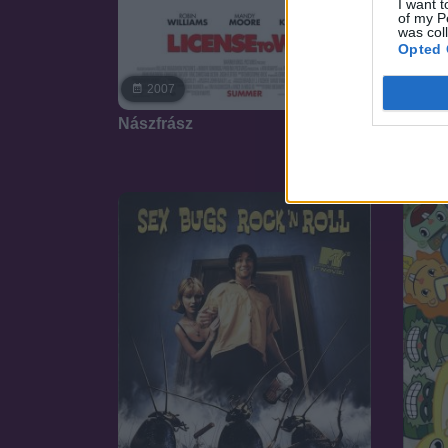
I want t
of my P
was col
Opted 
7.1
2007
20
Nászfrász
Fej va