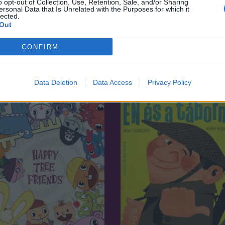
o opt-out of Collection, Use, Retention, Sale, and/or Sharing
ersonal Data that Is Unrelated with the Purposes for which it
lected.
Out
5.9
07
1986
CONFIRM
gy írás
Troll
Data Deletion
Data Access
Privacy Policy