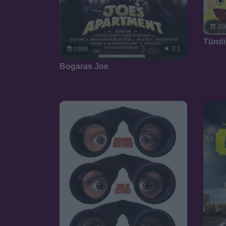
20
Tündi
7.1
1996
Bogaras Joe