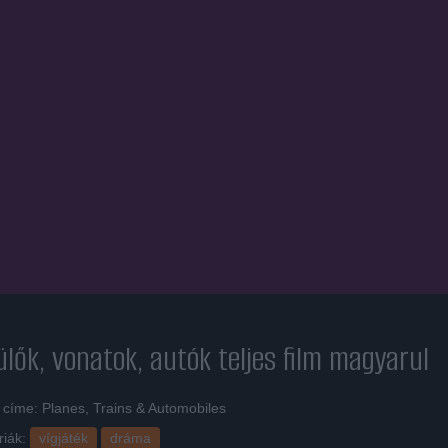
lők, vonatok, autók
teljes film magyarul
 címe: Planes, Trains & Automobiles
riák:
vígjáték
dráma