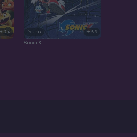
7.4
6.3
2003
Sonic X